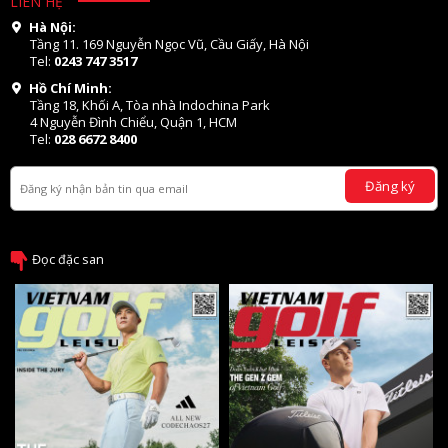
LIÊN HỆ
Hà Nội:
Tầng 11. 169 Nguyễn Ngọc Vũ, Cầu Giấy, Hà Nội
Tel:
0243 747 3517
Hồ Chí Minh:
Tầng 18, Khối A, Tòa nhà Indochina Park
4 Nguyễn Đình Chiểu, Quận 1, HCM
Tel:
028 6672 8400
Đăng ký
Đọc đặc san