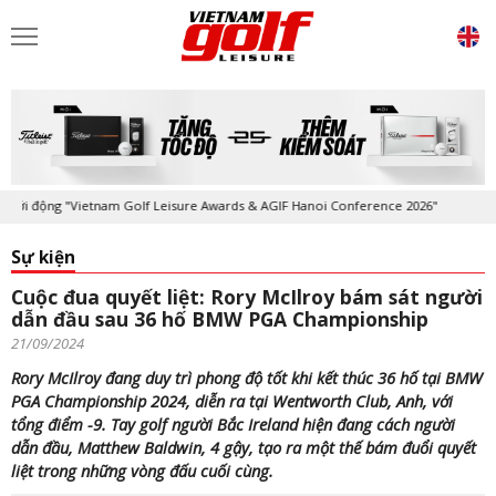
động "Vietnam Golf Leisure Awards & AGIF Hanoi Conference 2026"
Kỷ 
Sự kiện
Cuộc đua quyết liệt: Rory McIlroy bám sát người
dẫn đầu sau 36 hố BMW PGA Championship
21/09/2024
Rory McIlroy đang duy trì phong độ tốt khi kết thúc 36 hố tại BMW
PGA Championship 2024, diễn ra tại Wentworth Club, Anh, với
tổng điểm -9. Tay golf người Bắc Ireland hiện đang cách người
dẫn đầu, Matthew Baldwin, 4 gậy, tạo ra một thế bám đuổi quyết
liệt trong những vòng đấu cuối cùng.