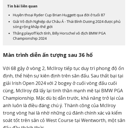
Tin bài liên quan
Huyền thoại Ryder Cup Brian Huggett qua đời ở tuổi 87
Giải Vô địch Nghiệp dư Châu Á - Thái Bình Dương 2024 được phủ
sóng rộng khắp thế giới
Thắng playoff kịch tính, Billy Horschel vô địch BMW PGA
Championship 2024
Màn trình diễn ấn tượng sau 36 hố
Với 68 gậy ở vòng 2, McIlroy tiếp tục duy trì phong độ ổn
định, thể hiện sự kiên định trên sân đấu. Sau thất bại tại
giải Irish Open 2024 với 2 bogey ở cuối vòng đấu cuối
cùng, McIlroy đã lấy lại tinh thần mạnh mẽ tại BMW PGA
Championship. Mặc dù bị dẫn trước, khả năng trở lại của
anh luôn là điều đáng chú ý. Thành công của McIlroy
trong vòng hai là nhờ những cú đánh chính xác và kiểm
soát tốt trên sân cỏ West Course tại Wentworth, một sân
đấu đầy thách thức.