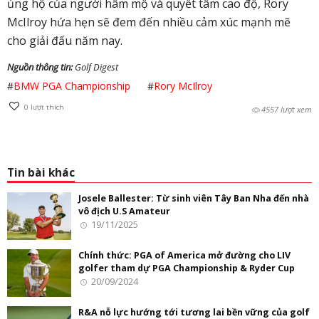
ủng hộ của người hâm mộ và quyết tâm cao độ, Rory
McIlroy hứa hẹn sẽ đem đến nhiều cảm xúc mạnh mẽ
cho giải đấu năm nay.
Nguồn thông tin:
Golf Digest
#
BMW PGA Championship
#
Rory McIlroy
0
lượt thích
4557 lượt xem
Tin bài khác
Josele Ballester: Từ sinh viên Tây Ban Nha đến nhà
vô địch U.S Amateur
19/11/2025
Chính thức: PGA of America mở đường cho LIV
golfer tham dự PGA Championship & Ryder Cup
20/09/2024
R&A nỗ lực hướng tới tương lai bền vững của golf