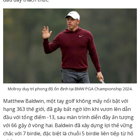
McIlroy duy trì phong độ ổn định tại BMW PGA Championship 2024.
Matthew Baldwin, một tay golf không mấy nổi bật với
hạng 363 thế giới, đã gây bất ngờ lớn khi vươn lên dẫn
đầu với tổng điểm -13, sau màn trình diễn đầy ấn tượng
với 66 gậy ở vòng hai. Baldwin đã xây dựng lợi thế vững
chắc với 7 birdie, đặc biệt là chuỗi 5 birdie liên tiếp từ hố