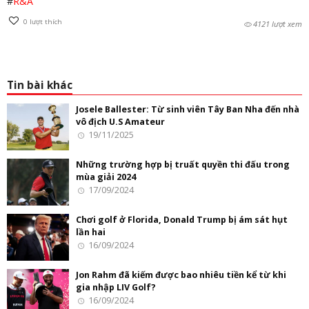
#
R&A
0
lượt thích
4121 lượt xem
Tin bài khác
Josele Ballester: Từ sinh viên Tây Ban Nha đến nhà
vô địch U.S Amateur
19/11/2025
Những trường hợp bị truất quyền thi đấu trong
mùa giải 2024
17/09/2024
Chơi golf ở Florida, Donald Trump bị ám sát hụt
lần hai
16/09/2024
Jon Rahm đã kiếm được bao nhiêu tiền kể từ khi
gia nhập LIV Golf?
16/09/2024