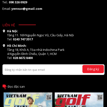
Tel.:
090 326 0929
Email:
yenvuv@gmail.com
LIÊN HỆ
Hà Nội:
Tầng 11. 169 Nguyễn Ngọc Vũ, Cầu Giấy, Hà Nội
Tel:
0243 747 3517
Hồ Chí Minh:
Tầng 18, Khối A, Tòa nhà Indochina Park
4 Nguyễn Đình Chiểu, Quận 1, HCM
Tel:
028 6672 8400
Đăng ký
Đọc đặc san