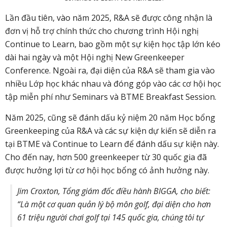
Lần đầu tiên, vào năm 2025, R&A sẽ được công nhận là
đơn vị hỗ trợ chính thức cho chương trình Hội nghị
Continue to Learn, bao gồm một sự kiện học tập lớn kéo
dài hai ngày và một Hội nghị New Greenkeeper
Conference. Ngoài ra, đại diện của R&A sẽ tham gia vào
nhiều Lớp học khác nhau và đóng góp vào các cơ hội học
tập miễn phí như Seminars và BTME Breakfast Session.
Năm 2025, cũng sẽ đánh dấu kỷ niệm 20 năm Học bổng
Greenkeeping của R&A và các sự kiện dự kiến ​​sẽ diễn ra
tại BTME và Continue to Learn để đánh dấu sự kiện này.
Cho đến nay, hơn 500 greenkeeper từ 30 quốc gia đã
được hưởng lợi từ cơ hội học bổng có ảnh hưởng này.
Jim Croxton, Tổng giám đốc điều hành BIGGA, cho biết:
“Là một cơ quan quản lý bộ môn golf, đại diện cho hơn
61 triệu người chơi golf tại 145 quốc gia, chúng tôi tự