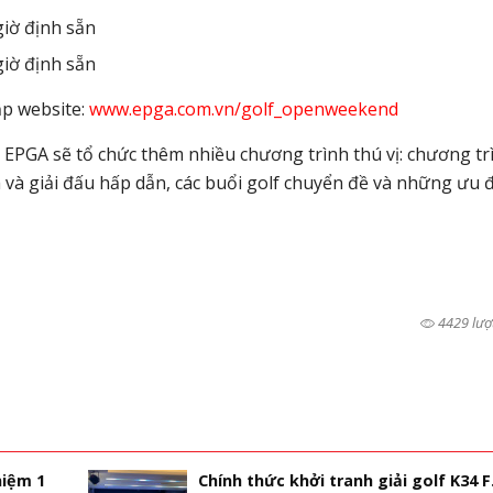
giờ định sẵn
giờ định sẵn
cập website:
www.epga.com.vn/golf_openweekend
n EPGA sẽ tổ chức thêm nhiều chương trình thú vị: chương tr
h và giải đấu hấp dẫn, các buổi golf chuyển đề và những ưu đ
4429 lượ
niệm 1
Chính thức khởi tranh giải golf K34 F.