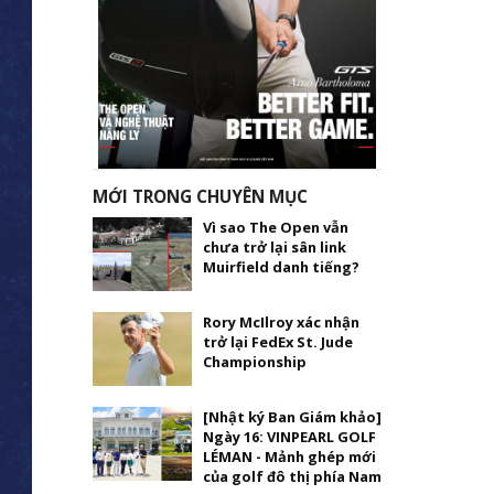
MỚI TRONG CHUYÊN MỤC
Vì sao The Open vẫn
chưa trở lại sân link
Muirfield danh tiếng?
Rory McIlroy xác nhận
trở lại FedEx St. Jude
Championship
[Nhật ký Ban Giám khảo]
Ngày 16: VINPEARL GOLF
LÉMAN - Mảnh ghép mới
của golf đô thị phía Nam