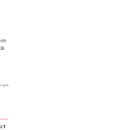
ình
ãi
t xem
I.T