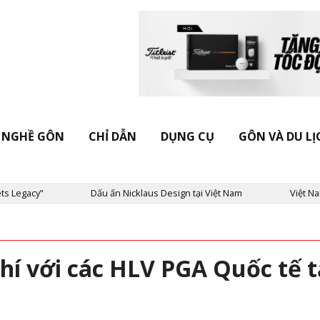
NGHỀ GÔN
CHỈ DẪN
DỤNG CỤ
GÔN VÀ DU LỊ
Dấu ấn Nicklaus Design tại Việt Nam
Việt Nam trong mắt KOL
phí với các HLV PGA Quốc tế t