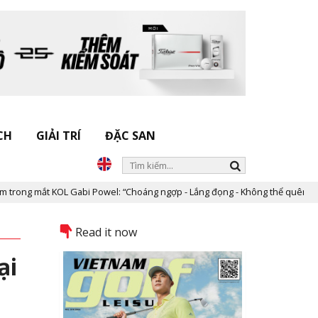
CH
GIẢI TRÍ
ĐẶC SAN
 Gabi Powel: “Choáng ngợp - Lắng đọng - Không thể quên!”
Tour 
Read it now
ại