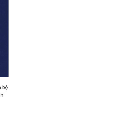
n bộ
ến