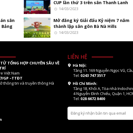
CUP lần thứ 3 trên sân Thanh Lanh
14/03/2023
 án sân
Mở đăng ký Giải đấu Kỷ niệm 7 năm
m Bảng
thành lập sân gôn Bà Nà Hills
14/03/2023
LIÊN HỆ
 TỬ TỔNG HỢP CHUYÊN SÂU VỀ
Hà Nội:
TRÍ
Tầng 11. 169 Nguyễn Ngọc Vũ, Cầu
re Việt Nam
Tel:
0243 747 3517
07/GP –TTĐT
ở thông tin và truyền thông Hà
Hồ Chí Minh:
Tầng 18, Khối A, Tòa nhà Indochi
4 Nguyễn Đình Chiểu, Quận 1, HC
Tel:
028 6672 8400
m