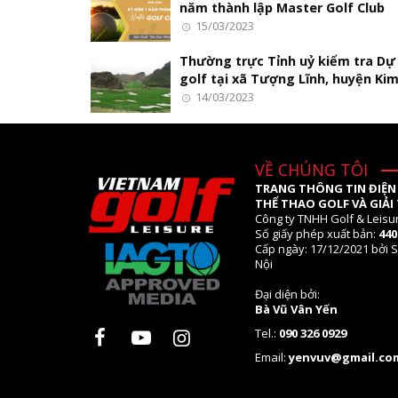
năm thành lập Master Golf Club
15/03/2023
Thường trực Tỉnh uỷ kiểm tra Dự
golf tại xã Tượng Lĩnh, huyện Ki
14/03/2023
VỀ CHÚNG TÔI
TRANG THÔNG TIN ĐIỆN
THỂ THAO GOLF VÀ GIẢI 
Công ty TNHH Golf & Leisu
Số giấy phép xuất bản:
44
Cấp ngày: 17/12/2021 bởi S
Nội
Đại diện bởi:
Bà Vũ Vân Yến
Tel.:
090 326 0929
Email:
yenvuv@gmail.co