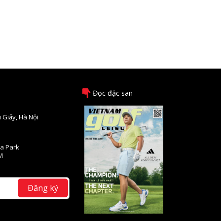
Đọc đặc san
 Giấy, Hà Nội
na Park
M
Đăng ký