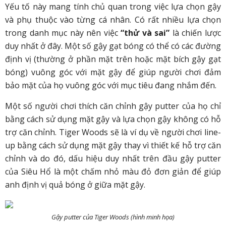
Yếu tố này mang tính chủ quan trong việc lựa chọn gậy
và phụ thuộc vào từng cá nhân. Có rất nhiều lựa chọn
trong danh mục này nên việc
“thử và sai”
là chiến lược
duy nhất ở đây. Một số gậy gạt bóng có thể có các đường
định vị (thường ở phần mặt trên hoặc mặt bích gậy gạt
bóng) vuông góc với mặt gậy để giúp người chơi đảm
bảo mặt của họ vuông góc với mục tiêu đang nhắm đến.
Một số người chơi thích căn chỉnh gậy putter của họ chỉ
bằng cách sử dụng mặt gậy và lựa chọn gậy không có hỗ
trợ căn chỉnh. Tiger Woods sẽ là ví dụ về người chơi line-
up bằng cách sử dụng mặt gậy thay vì thiết kế hỗ trợ căn
chỉnh và do đó, dấu hiệu duy nhất trên đầu gậy putter
của Siêu Hổ là một chấm nhỏ màu đỏ đơn giản để giúp
anh định vị quả bóng ở giữa mặt gậy.
Gậy putter của Tiger Woods (hình minh họa)