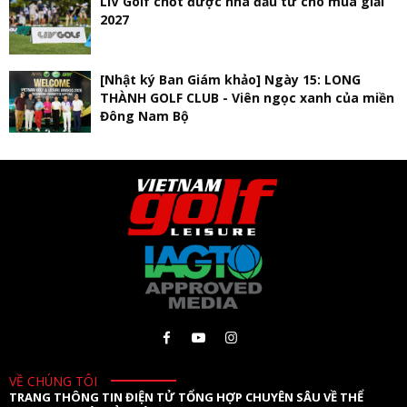
LIV Golf chốt được nhà đầu tư cho mùa giải
2027
[Nhật ký Ban Giám khảo] Ngày 15: LONG
THÀNH GOLF CLUB - Viên ngọc xanh của miền
Đông Nam Bộ
VỀ CHÚNG TÔI
TRANG THÔNG TIN ĐIỆN TỬ TỔNG HỢP CHUYÊN SÂU VỀ THỂ