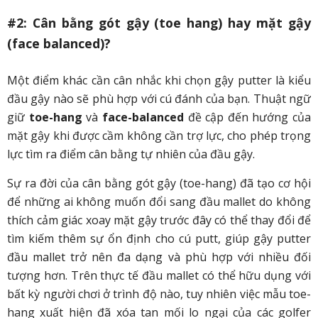
#2: Cân bằng gót gậy (toe hang) hay mặt gậy
(face balanced)?
Một điểm khác cần cân nhắc khi chọn gậy putter là kiểu
đầu gậy nào sẽ phù hợp với cú đánh của bạn. Thuật ngữ
giữ
toe-hang
và
face-balanced
đề cập đến hướng của
mặt gậy khi được cầm không cần trợ lực, cho phép trọng
lực tìm ra điểm cân bằng tự nhiên của đầu gậy.
Sự ra đời của cân bằng gót gậy (toe-hang) đã tạo cơ hội
để những ai không muốn đổi sang đầu mallet do không
thích cảm giác xoay mặt gậy trước đây có thể thay đổi để
tìm kiếm thêm sự ổn định cho cú putt, giúp gậy putter
đầu mallet trở nên đa dạng và phù hợp với nhiều đối
tượng hơn. Trên thực tế đầu mallet có thể hữu dụng với
bất kỳ người chơi ở trình độ nào, tuy nhiên việc mẫu toe-
hang xuất hiện đã xóa tan mối lo ngại của các golfer