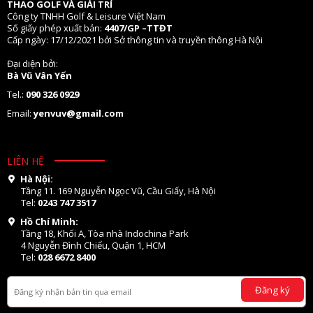
THAO GOLF VÀ GIẢI TRÍ
Công ty TNHH Golf & Leisure Việt Nam
Số giấy phép xuất bản:
4407/GP –TTĐT
Cấp ngày: 17/12/2021 bởi Sở thông tin và truyền thông Hà Nội
Đại diện bởi:
Bà Vũ Vân Yến
Tel.:
090 326 0929
Email:
yenvuv@gmail.com
LIÊN HỆ
Hà Nội:
Tầng 11. 169 Nguyễn Ngọc Vũ, Cầu Giấy, Hà Nội
Tel:
0243 747 3517
Hồ Chí Minh:
Tầng 18, Khối A, Tòa nhà Indochina Park
4 Nguyễn Đình Chiểu, Quận 1, HCM
Tel:
028 6672 8400
Đăng ký