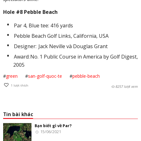
Hole #8 Pebble Beach
Par 4, Blue tee: 416 yards
Pebble Beach Golf Links, California, USA
Designer: Jack Neville và Douglas Grant
Award: No. 1 Public Course in America by Golf Digest,
2005
#
green
#
san-golf-quoc-te
#
pebble-beach
1
lượt thích
8257 lượt xem
Tin bài khác
Bạn biết gì về Par?
15/06/2021