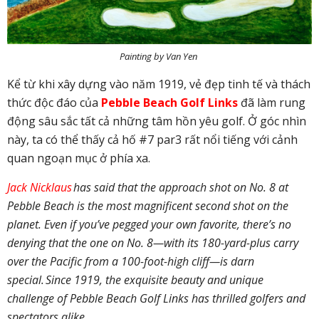
Painting by Van Yen
Kể từ khi xây dựng vào năm 1919, vẻ đẹp tinh tế và thách
thức độc đáo của
Pebble Beach Golf Links
đã làm rung
động sâu sắc tất cả những tâm hồn yêu golf. Ở góc nhìn
này, ta có thể thấy cả hố #7 par3 rất nổi tiếng với cảnh
quan ngoạn mục ở phía xa.
Jack Nicklaus
has said that the approach shot on No. 8 at
Pebble Beach is the most magnificent second shot on the
planet. Even if you’ve pegged your own favorite, there’s no
denying that the one on No. 8—with its 180-yard-plus carry
over the Pacific from a 100-foot-high cliff—is darn
special. Since 1919, the exquisite beauty and unique
challenge of Pebble Beach Golf Links has thrilled golfers and
spectators alike
.