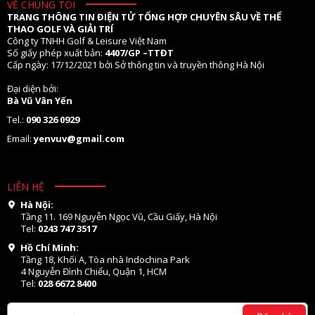
VỀ CHÚNG TÔI
TRANG THÔNG TIN ĐIỆN TỬ TỔNG HỢP CHUYÊN SÂU VỀ THỂ
THAO GOLF VÀ GIẢI TRÍ
Công ty TNHH Golf & Leisure Việt Nam
Số giấy phép xuất bản:
4407/GP –TTĐT
Cấp ngày: 17/12/2021 bởi Sở thông tin và truyền thông Hà Nội
Đại diện bởi:
Bà Vũ Vân Yến
Tel.:
090 326 0929
Email:
yenvuv@gmail.com
LIÊN HỆ
Hà Nội:
Tầng 11. 169 Nguyễn Ngọc Vũ, Cầu Giấy, Hà Nội
Tel:
0243 747 3517
Hồ Chí Minh:
Tầng 18, Khối A, Tòa nhà Indochina Park
4 Nguyễn Đình Chiểu, Quận 1, HCM
Tel:
028 6672 8400