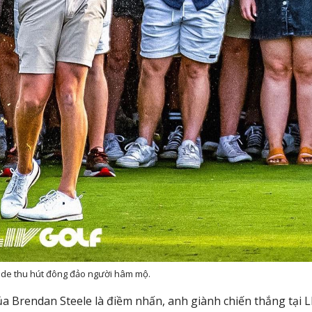
aide thu hút đông đảo người hâm mộ.
ủa Brendan Steele là điềm nhấn, anh giành chiến thắng tại L