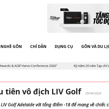
NGHỀ GÔN
CHỈ DẪN
DỤNG CỤ
GÔN VÀ DU LỊ
Hanoi Conference 2026"
Kỷ niệm 20 năm Tạp chí Vietnam Golf & L
u tiên vô địch LIV Golf
29/04/2024
LIV Golf Adelaide với tổng điểm -18 để mang về chiếc 