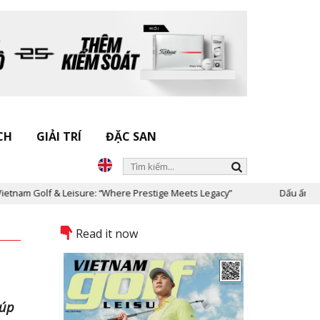
CH
GIẢI TRÍ
ĐẶC SAN
eisure: “Where Prestige Meets Legacy”
Dấu ấn Nicklaus Design tại
Read it now
cúp