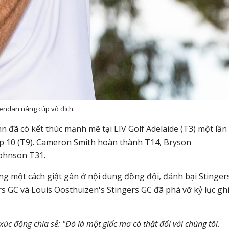
endan nâng cúp vô địch.
 đã có kết thúc mạnh mẽ tại LIV Golf Adelaide (T3) một lần
op 10 (T9). Cameron Smith hoàn thành T14,
Bryson
Johnson T31.
ng một cách giật gân ở nội dung đồng đội, đánh bại Stinger
s GC và Louis Oosthuizen's Stingers GC đã phá vỡ kỷ lục gh
xúc động chia sẻ: "Đó là một giấc mơ có thật đối với chúng tôi.