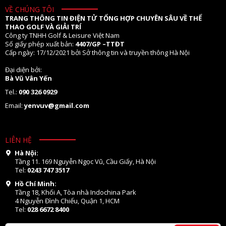
VỀ CHÚNG TÔI
TRANG THÔNG TIN ĐIỆN TỬ TỔNG HỢP CHUYÊN SÂU VỀ THỂ
THAO GOLF VÀ GIẢI TRÍ
Công ty TNHH Golf & Leisure Việt Nam
Số giấy phép xuất bản:
4407/GP –TTĐT
Cấp ngày: 17/12/2021 bởi Sở thông tin và truyền thông Hà Nội
Đại diện bởi:
Bà Vũ Vân Yến
Tel.:
090 326 0929
Email:
yenvuv@gmail.com
LIÊN HỆ
Hà Nội:
Tầng 11. 169 Nguyễn Ngọc Vũ, Cầu Giấy, Hà Nội
Tel:
0243 747 3517
Hồ Chí Minh:
Tầng 18, Khối A, Tòa nhà Indochina Park
4 Nguyễn Đình Chiểu, Quận 1, HCM
Tel:
028 6672 8400