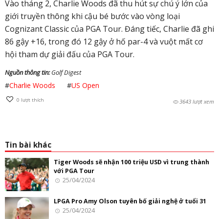
Vào tháng 2, Charlie Woods đã thu hút sự chú ý lớn của
giới truyền thông khi cậu bé bước vào vòng loại
Cognizant Classic của PGA Tour. Đáng tiếc, Charlie đã ghi
86 gậy +16, trong đó 12 gậy ở hố par-4 và vuột mất cơ
hội tham dự giải đấu của PGA Tour.
Nguồn thông tin:
Golf Digest
#
Charlie Woods
#
US Open
0
lượt thích
3643 lượt xem
Tin bài khác
Tiger Woods sẽ nhận 100 triệu USD vì trung thành
với PGA Tour
25/04/2024
LPGA Pro Amy Olson tuyên bố giải nghệ ở tuổi 31
25/04/2024