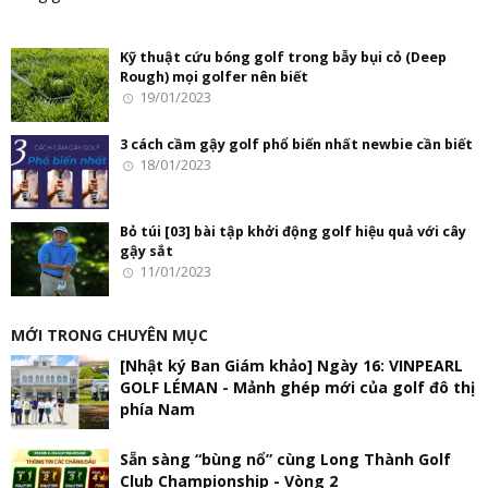
Kỹ thuật cứu bóng golf trong bẫy bụi cỏ (Deep
Rough) mọi golfer nên biết
19/01/2023
3 cách cầm gậy golf phổ biến nhất newbie cần biết
18/01/2023
Bỏ túi [03] bài tập khởi động golf hiệu quả với cây
gậy sắt
11/01/2023
MỚI TRONG CHUYÊN MỤC
[Nhật ký Ban Giám khảo] Ngày 16: VINPEARL
GOLF LÉMAN - Mảnh ghép mới của golf đô thị
phía Nam
Sẵn sàng “bùng nổ” cùng Long Thành Golf
Club Championship - Vòng 2