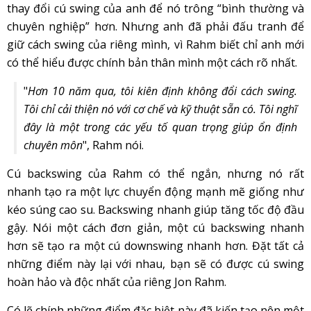
thay đổi cú swing của anh để nó trông “bình thường và
chuyên nghiệp” hơn. Nhưng anh đã phải đấu tranh để
giữ cách swing của riêng mình, vì Rahm biết chỉ anh mới
có thể hiểu được chính bản thân mình một cách rõ nhất.
"
Hơn 10 năm qua, tôi kiên định không đổi cách swing.
Tôi chỉ cải thiện nó với cơ chế và kỹ thuật sẵn có. Tôi nghĩ
đây là một trong các yếu tố quan trọng giúp ổn định
chuyên môn
", Rahm nói.
Cú backswing của Rahm có thể ngắn, nhưng nó rất
nhanh tạo ra một lực chuyển động mạnh mẽ giống như
kéo súng cao su. Backswing nhanh giúp tăng tốc độ đầu
gậy. Nói một cách đơn giản, một cú backswing nhanh
hơn sẽ tạo ra một cú downswing nhanh hơn. Đặt tất cả
những điểm này lại với nhau, bạn sẽ có được cú swing
hoàn hảo và độc nhất của riêng Jon Rahm.
Có lẽ chính những điểm đặc biệt này đã kiến tạo nên một