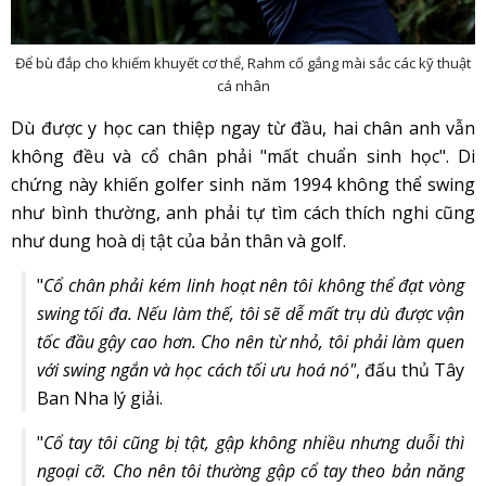
Để bù đắp cho khiếm khuyết cơ thể, Rahm cố gắng mài sắc các kỹ thuật
cá nhân
Dù được y học can thiệp ngay từ đầu, hai chân anh vẫn
không đều và cổ chân phải "mất chuẩn sinh học". Di
chứng này khiến golfer sinh năm 1994 không thể swing
như bình thường, anh phải tự tìm cách thích nghi cũng
như dung hoà dị tật của bản thân và golf.
"
Cổ chân phải kém linh hoạt nên tôi không thể đạt vòng
swing tối đa. Nếu làm thế, tôi sẽ dễ mất trụ dù được vận
tốc đầu gậy cao hơn. Cho nên từ nhỏ, tôi phải làm quen
với swing ngắn và học cách tối ưu hoá nó"
, đấu thủ Tây
Ban Nha lý giải.
"
Cổ tay tôi cũng bị tật, gập không nhiều nhưng duỗi thì
ngoại cỡ. Cho nên tôi thường gập cổ tay theo bản năng