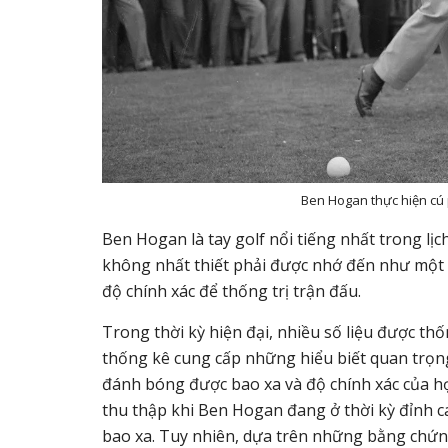
Ben Hogan thực hiện cú 
Ben Hogan là tay golf nổi tiếng nhất trong lịch
không nhất thiết phải được nhớ đến như một 
độ chính xác để thống trị trận đấu.
Trong thời kỳ hiện đại, nhiều số liệu được thốn
thống kê cung cấp những hiểu biết quan trọng 
đánh bóng được bao xa và độ chính xác của họ
thu thập khi Ben Hogan đang ở thời kỳ đỉnh c
bao xa. Tuy nhiên, dựa trên những bằng chứng