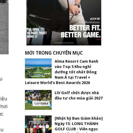
MỚI TRONG CHUYÊN MỤC
Alma Resort Cam Ranh
vào Top 5 Khu nghỉ
dưỡng tốt nhất Đông
Nam Á tại Travel +
ữu
Leisure World’s Best Awards 2026
LIV Golf chốt được nhà
đầu tư cho mùa giải 2027
liệu
chơi
ợc
[Nhật ký Ban Giám khảo]
Ngày 15: LONG THÀNH
GOLF CLUB - Viên ngọc
ều