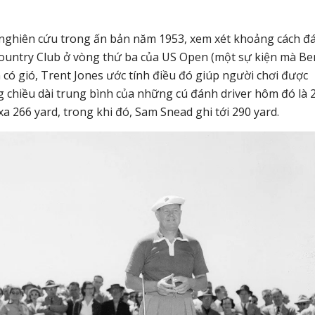
t nghiên cứu trong ấn bản năm 1953, xem xét khoảng cách đ
ountry Club ở vòng thứ ba của US Open (một sự kiện mà Be
có gió, Trent Jones ước tính điều đó giúp người chơi được
 chiều dài trung bình của những cú đánh driver hôm đó là 
a 266 yard, trong khi đó, Sam Snead ghi tới 290 yard.