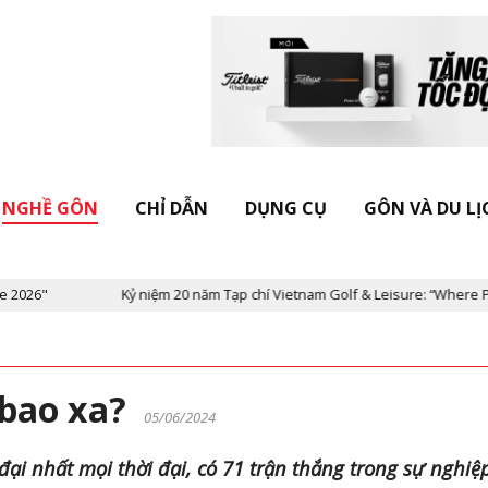
NGHỀ GÔN
CHỈ DẪN
DỤNG CỤ
GÔN VÀ DU LỊ
Kỷ niệm 20 năm Tạp chí Vietnam Golf & Leisure: “Where Prestige Mee
 bao xa?
05/06/2024
đại nhất mọi thời đại, có 71 trận thắng trong sự nghiệ