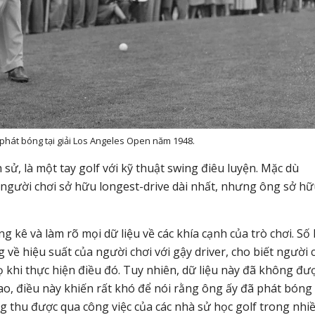
phát bóng tại giải Los Angeles Open năm 1948.
 sử, là một tay golf với kỹ thuật swing điêu luyện. Mặc dù
người chơi sở hữu longest-drive dài nhất, nhưng ông sở h
g kê và làm rõ mọi dữ liệu về các khía cạnh của trò chơi. Số 
về hiệu suất của người chơi với gậy driver, cho biết người 
 khi thực hiện điều đó.
Tuy nhiên, dữ liệu này đã không đư
ao, điều này khiến rất khó để nói rằng ông ấy đã phát bóng
 thu được qua công việc của các nhà sử học golf trong nhi