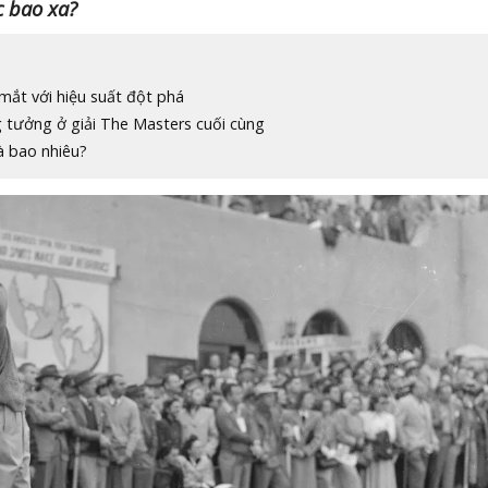
c bao xa?
ắt với hiệu suất đột phá
 tưởng ở giải The Masters cuối cùng
à bao nhiêu?