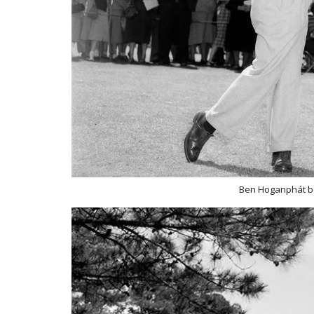
Ben Hoganphát bó