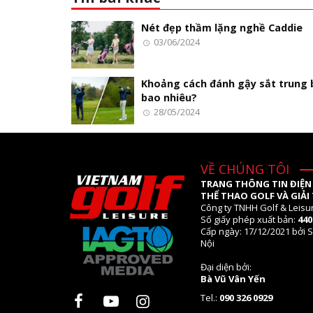
Nét đẹp thầm lặng nghề Caddie
03/06/2024
Khoảng cách đánh gậy sắt trung b
bao nhiêu?
28/05/2024
VỀ CHÚNG TÔI
TRANG THÔNG TIN ĐIỆN
THỂ THAO GOLF VÀ GIẢI 
Công ty TNHH Golf & Leisu
Số giấy phép xuất bản:
44
Cấp ngày: 17/12/2021 bởi S
Nội
Đại diện bởi:
Bà Vũ Vân Yến
Tel.:
090 326 0929