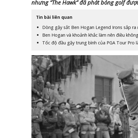
nhưng “The Hawk” đã phát bóng golf đượ
Tin bài liên quan
Dòng gậy sắt Ben Hogan Legend Irons sắp ra m
Ben Hogan và khoảnh khắc làm nên điều không
Tốc độ đầu gậy trung bình của PGA Tour Pro l