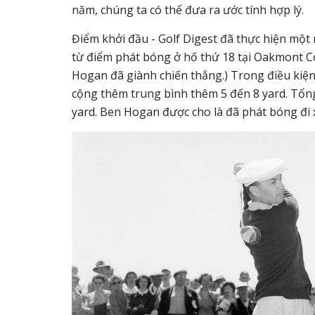
năm, chúng ta có thể đưa ra ước tính hợp lý.
Điểm khởi đầu - Golf Digest đã thực hiện mộ
từ điểm phát bóng ở hố thứ 18 tại Oakmont C
Hogan đã giành chiến thắng.) Trong điều kiện 
cộng thêm trung bình thêm 5 đến 8 yard. Tổng
yard. Ben Hogan được cho là đã phát bóng đi x