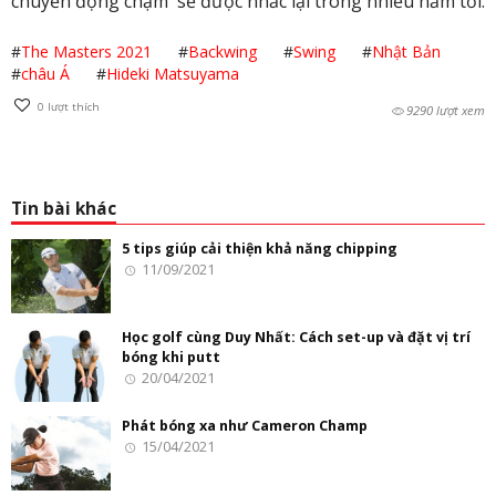
chuyển động chậm sẽ được nhắc lại trong nhiều năm tới.
#
The Masters 2021
#
Backwing
#
Swing
#
Nhật Bản
#
châu Á
#
Hideki Matsuyama
0
lượt thích
9290 lượt xem
Tin bài khác
5 tips giúp cải thiện khả năng chipping
11/09/2021
Học golf cùng Duy Nhất: Cách set-up và đặt vị trí
bóng khi putt
20/04/2021
Phát bóng xa như Cameron Champ
15/04/2021