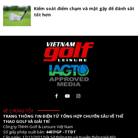
Kiểm soát điểm chạm và mặt gậy để đánh sắt
tốt hơn
VỀ CHÚNG TÔI
TRANG THÔNG TIN ĐIỆN TỬ TỔNG HỢP CHUYÊN SÂU VỀ THỂ
THAO GOLF VÀ GIẢI TRÍ
Công ty TNHH Golf & Leisure Việt Nam
Số giấy phép xuất bản:
4407/GP –TTĐT
Cấp ngày: 17/12/2021 bởi Sở thông tin và truyền thông Hà Nội