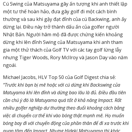
Cú Swing của Matsuyama gây ấn tượng khi anh thiết lập
một tư thế hoàn hảo, đưa gây golf đi một cách bình
thường và sau khi gậy đạt đỉnh của cú Backwing, anh ấy
dừng lại. Điều này trở thành dấu ấn của golfer người
Nhật Bản. Người hâm mộ đã được chứng kiến khoảng
dừng khi lên đỉnh Swing của Matsuyama khi anh tham
gia một thử thách của Golf TV với các tay golf lừng lẫy
nhưng Tiger Woods, Rory McIlroy và Jason Day vào năm
ngoái.
Michael Jacobs, HLV Top 50 của Golf Digest chia sẻ:
“Trước khi bạn bị mê hoặc với cú dừng khi Backswing của
Matuyama khi lên đỉnh và dừng bao lâu là đủ. Điều đầu tiên
cần chú ý đó là Matuyama quá tốt ở khả năng Impact. Rất
nhiều golfer nghiệp dư thường theo đuổi khoảng cách bằng
việc di chuyển cơ thể khi vào bóng thật mạnh mẽ. Họ muốn
bóng bay đi với chuyển động của phần thân để đi xa trước khi
quan tâm đến Impact. Nhưng Hideki Matsuyama thì khác,