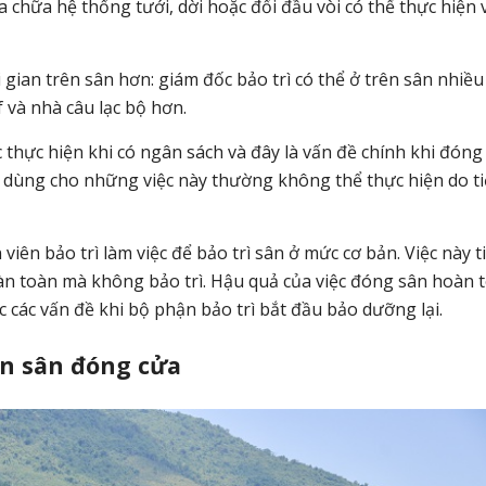
a chữa hệ thống tưới, dời hoặc đổi đầu vòi có thể thực hiện 
i gian trên sân hơn: giám đốc bảo trì có thể ở trên sân nhiều
f và nhà câu lạc bộ hơn.
c thực hiện khi có ngân sách và đây là vấn đề chính khi đóng
ỹ dùng cho những việc này thường không thể thực hiện do ti
iên bảo trì làm việc để bảo trì sân ở mức cơ bản. Việc này t
àn toàn mà không bảo trì. Hậu quả của việc đóng sân hoàn 
c các vấn đề khi bộ phận bảo trì bắt đầu bảo dưỡng lại.
ian sân đóng cửa