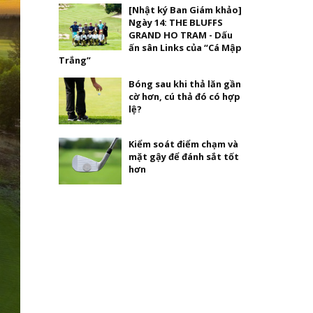
[Nhật ký Ban Giám khảo]
Ngày 14: THE BLUFFS
GRAND HO TRAM - Dấu
ấn sân Links của “Cá Mập
Trắng”
Bóng sau khi thả lăn gần
cờ hơn, cú thả đó có hợp
lệ?
Kiểm soát điểm chạm và
mặt gậy để đánh sắt tốt
hơn