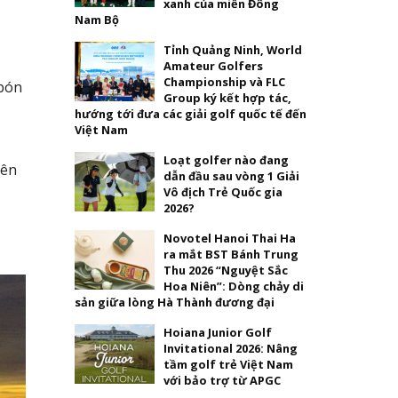
xanh của miền Đông
Nam Bộ
Tỉnh Quảng Ninh, World
Amateur Golfers
Championship và FLC
 bón
Group ký kết hợp tác,
hướng tới đưa các giải golf quốc tế đến
Việt Nam
Loạt golfer nào đang
iên
dẫn đầu sau vòng 1 Giải
Vô địch Trẻ Quốc gia
2026?
Novotel Hanoi Thai Ha
ra mắt BST Bánh Trung
Thu 2026 “Nguyệt Sắc
Hoa Niên”: Dòng chảy di
sản giữa lòng Hà Thành đương đại
Hoiana Junior Golf
Invitational 2026: Nâng
tầm golf trẻ Việt Nam
với bảo trợ từ APGC