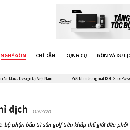
NGHỀ GÔN
CHỈ DẪN
DỤNG CỤ
GÔN VÀ DU LỊ
 tại Việt Nam
Việt Nam trong mắt KOL Gabi Powel: “Choáng ngợp -
ghỉ dịch
11/07/2021
, bộ phận bảo trì sân golf trên khắp thế giới đều phải