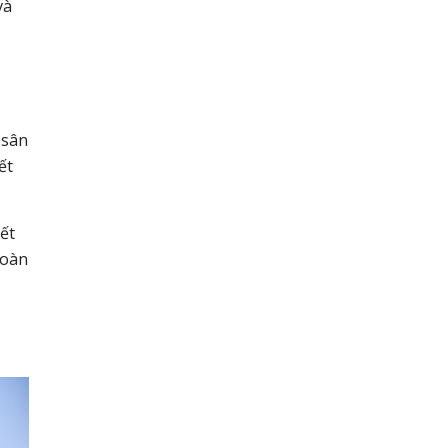
và
 sân
ết
iết
toàn