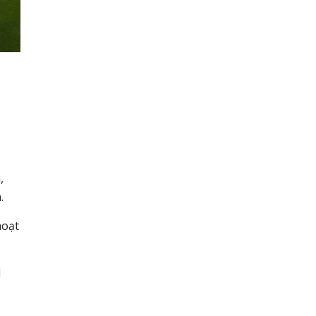
,
h.
hoạt
ì