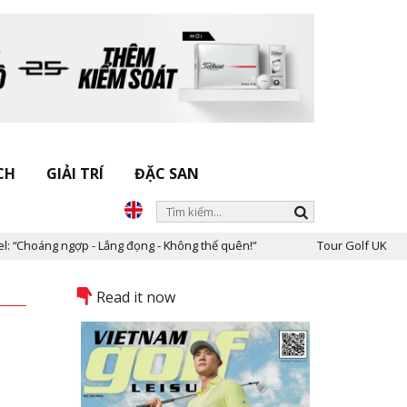
CH
GIẢI TRÍ
ĐẶC SAN
 Lắng đọng - Không thể quên!”
Tour Golf UK - Scotland: Xem chu
Read it now