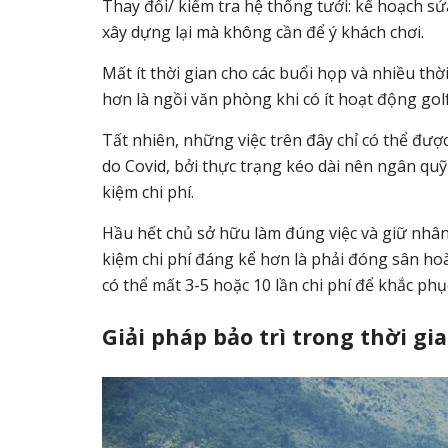
Thay đổi/ kiểm tra hệ thống tưới: kế hoạch sử
xây dựng lại mà không cần để ý khách chơi.
Mất ít thời gian cho các buổi họp và nhiều thờ
hơn là ngồi văn phòng khi có ít hoạt động gol
Tất nhiên, những việc trên đây chỉ có thể đượ
do Covid, bởi thực trạng kéo dài nên ngân qu
kiệm chi phí.
Hầu hết chủ sở hữu làm đúng việc và giữ nhân v
kiệm chi phí đáng kể hơn là phải đóng sân ho
có thể mất 3-5 hoặc 10 lần chi phí để khắc phụ
Giải pháp bảo trì trong thời g