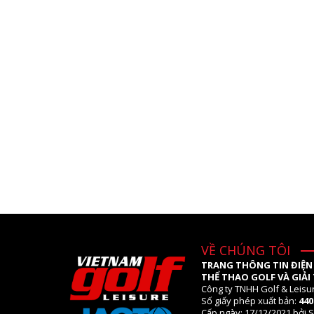
VỀ CHÚNG TÔI
TRANG THÔNG TIN ĐIỆN
THỂ THAO GOLF VÀ GIẢI 
Công ty TNHH Golf & Leisu
Số giấy phép xuất bản:
44
Cấp ngày: 17/12/2021 bởi S