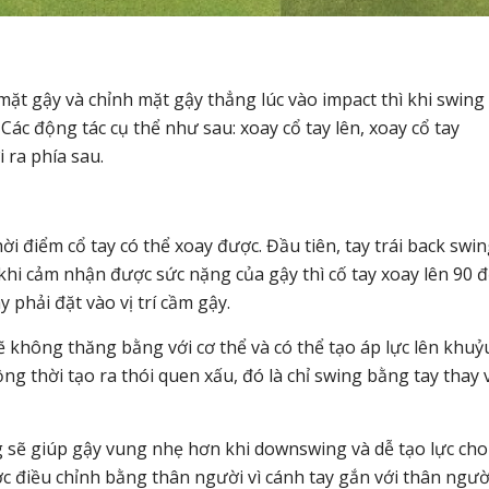
mặt gậy và chỉnh mặt gậy thẳng lúc vào impact thì khi swing
. Các động tác cụ thể như sau: xoay cổ tay lên, xoay cổ tay
 ra phía sau.
ời điểm cổ tay có thể xoay được. Đầu tiên, tay trái back swi
hi cảm nhận được sức nặng của gậy thì cố tay xoay lên 90 đ
y phải đặt vào vị trí cầm gậy.
ẽ không thăng bằng với cơ thể và có thể tạo áp lực lên khuỷ
ng thời tạo ra thói quen xấu, đó là chỉ swing bằng tay thay v
úng sẽ giúp gậy vung nhẹ hơn khi downswing và dễ tạo lực cho
ợc điều chỉnh bằng thân người vì cánh tay gắn với thân ngườ