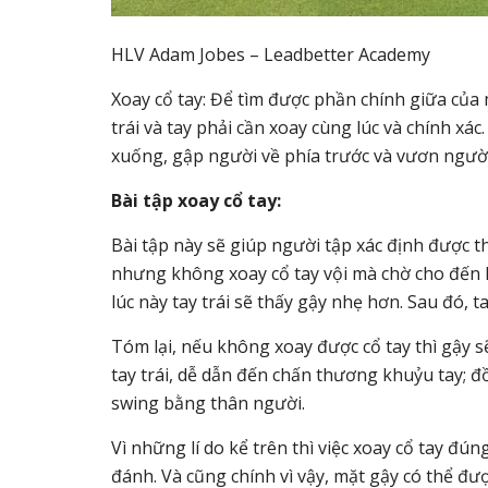
HLV Adam Jobes – Leadbetter Academy
Xoay cổ tay: Để tìm được phần chính giữa của 
trái và tay phải cần xoay cùng lúc và chính xác
xuống, gập người về phía trước và vươn người
B
à
i t
ậ
p xoay c
ổ
tay:
Bài tập này sẽ giúp người tập xác định được th
nhưng không xoay cổ tay vội mà chờ cho đến k
lúc này tay trái sẽ thấy gậy nhẹ hơn. Sau đó, ta
Tóm lại, nếu không xoay được cổ tay thì gậy s
tay trái, dễ dẫn đến chấn thương khuỷu tay; đồ
swing bằng thân người.
Vì những lí do kể trên thì việc xoay cổ tay đ
đánh. Và cũng chính vì vậy, mặt gậy có thể đư