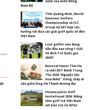
xanh của miền Đông
Nam Bộ
Tỉnh Quảng Ninh, World
Amateur Golfers
Championship và FLC
Group ký kết hợp tác,
hướng tới đưa các giải golf quốc tế đến
Việt Nam
Loạt golfer nào đang
dẫn đầu sau vòng 1 Giải
Vô địch Trẻ Quốc gia
t xem
2026?
Novotel Hanoi Thai Ha
ra mắt BST Bánh Trung
Thu 2026 “Nguyệt Sắc
Hoa Niên”: Dòng chảy di
sản giữa lòng Hà Thành đương đại
ới
Hoiana Junior Golf
Invitational 2026: Nâng
tầm golf trẻ Việt Nam
với bảo trợ từ APGC