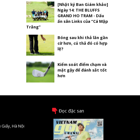
[Nhật ký Ban Giám khảo]
Ngày 14: THE BLUFFS
GRAND HO TRAM - Dấu
ấn sân Links của “Cá Mập
Trắng”
Bóng sau khi thả lăn gần
cờ hơn, cú thả đó có hợp
lệ?
Kiểm soát điểm chạm và
mặt gậy để đánh sắt tốt
hơn
Đọc đặc san
 Giấy, Hà Nội