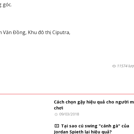
g góc.
m Văn Đồng, Khu đô thị Ciputra,
11574 lượ
Cách chọn gậy hiệu quả cho người m
chơi
09/03/2018
Tại sao cú swing "cánh gà" của
Jordan Spieth lại hiệu quả?