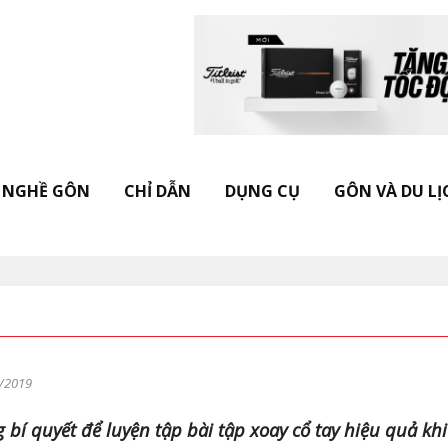
NGHỀ GÔN
CHỈ DẪN
DỤNG CỤ
GÔN VÀ DU LỊ
/2019
 bí quyết để luyện tập bài tập xoay cổ tay hiệu quả khi