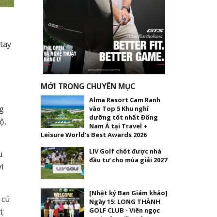
 tay
MỚI TRONG CHUYÊN MỤC
Alma Resort Cam Ranh
ng
vào Top 5 Khu nghỉ
dưỡng tốt nhất Đông
ộ,
Nam Á tại Travel +
Leisure World’s Best Awards 2026
LIV Golf chốt được nhà
u
đầu tư cho mùa giải 2027
ì
[Nhật ký Ban Giám khảo]
 cú
Ngày 15: LONG THÀNH
GOLF CLUB - Viên ngọc
i;