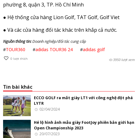
phường 8, quận 3, TP. Hồ Chí Minh
● Hệ thống cửa hàng Lion Golf, TAT Golf, Golf Viet
● Và các cửa hàng đối tác khác trên khắp cả nước.
Nguồn thông tin:
Doanh nghiệp/đối tác cung cấp
#
TOUR360
#
adidas TOUR36 24
#
adidas golf
0
lượt thích
3950 lượt xem
Tin bài khác
ECCO GOLF ra mắt giày LT1 với công nghệ đột phá
LYTR
02/04/2024
Hé lộ hình ảnh mẫu giày FootJoy phiên bản giới hạn
Open Championship 2023
20/07/2023