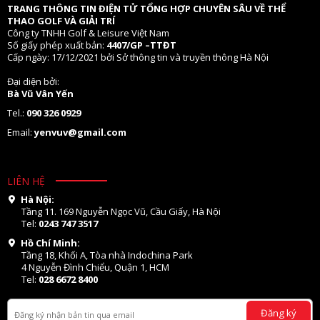
TRANG THÔNG TIN ĐIỆN TỬ TỔNG HỢP CHUYÊN SÂU VỀ THỂ
THAO GOLF VÀ GIẢI TRÍ
Công ty TNHH Golf & Leisure Việt Nam
Số giấy phép xuất bản:
4407/GP –TTĐT
Cấp ngày: 17/12/2021 bởi Sở thông tin và truyền thông Hà Nội
Đại diện bởi:
Bà Vũ Vân Yến
Tel.:
090 326 0929
Email:
yenvuv@gmail.com
LIÊN HỆ
Hà Nội:
Tầng 11. 169 Nguyễn Ngọc Vũ, Cầu Giấy, Hà Nội
Tel:
0243 747 3517
Hồ Chí Minh:
Tầng 18, Khối A, Tòa nhà Indochina Park
4 Nguyễn Đình Chiểu, Quận 1, HCM
Tel:
028 6672 8400
Đăng ký