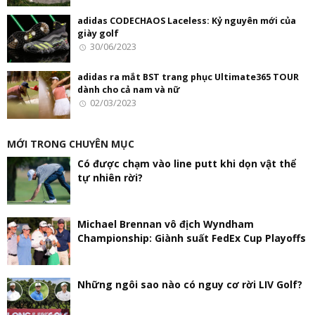
adidas CODECHAOS Laceless: Kỷ nguyên mới của
giày golf
30/06/2023
adidas ra mắt BST trang phục Ultimate365 TOUR
dành cho cả nam và nữ
02/03/2023
MỚI TRONG CHUYÊN MỤC
Có được chạm vào line putt khi dọn vật thể
tự nhiên rời?
Michael Brennan vô địch Wyndham
Championship: Giành suất FedEx Cup Playoffs
Những ngôi sao nào có nguy cơ rời LIV Golf?