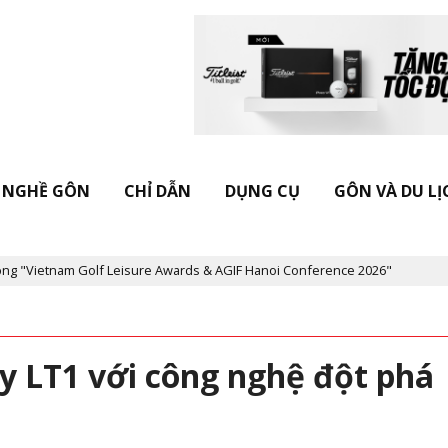
NGHỀ GÔN
CHỈ DẪN
DỤNG CỤ
GÔN VÀ DU LỊ
Leisure Awards & AGIF Hanoi Conference 2026"
Kỷ niệm 20 năm T
y LT1 với công nghệ đột phá