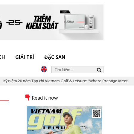
CH
GIẢI TRÍ
ĐẶC SAN
ạp chí Vietnam Golf & Leisure: “Where Prestige Meets Legacy”
D
Read it now