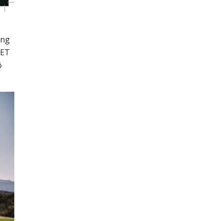
ang
NET
ộ