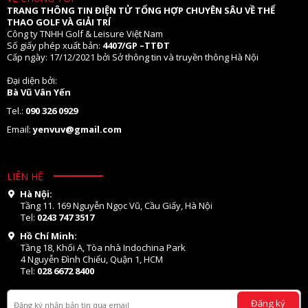
TRANG THÔNG TIN ĐIỆN TỬ TỔNG HỢP CHUYÊN SÂU VỀ THỂ
THAO GOLF VÀ GIẢI TRÍ
Công ty TNHH Golf & Leisure Việt Nam
Số giấy phép xuất bản:
4407/GP –TTĐT
Cấp ngày: 17/12/2021 bởi Sở thông tin và truyền thông Hà Nội
Đại diện bởi:
Bà Vũ Vân Yến
Tel.:
090 326 0929
Email:
yenvuv@gmail.com
LIÊN HỆ
Hà Nội:
Tầng 11. 169 Nguyễn Ngọc Vũ, Cầu Giấy, Hà Nội
Tel:
0243 747 3517
Hồ Chí Minh:
Tầng 18, Khối A, Tòa nhà Indochina Park
4 Nguyễn Đình Chiểu, Quận 1, HCM
Tel:
028 6672 8400
Đăng ký