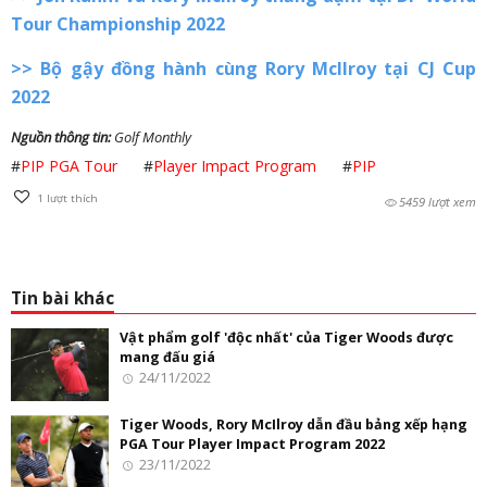
Tour Championship 2022
>>
Bộ gậy đồng hành cùng Rory McIlroy tại CJ Cup
2022
Nguồn thông tin:
Golf Monthly
#
PIP PGA Tour
#
Player Impact Program
#
PIP
1
lượt thích
5459 lượt xem
Tin bài khác
Vật phẩm golf 'độc nhất' của Tiger Woods được
mang đấu giá
24/11/2022
Tiger Woods, Rory McIlroy dẫn đầu bảng xếp hạng
PGA Tour Player Impact Program 2022
23/11/2022