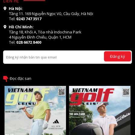
LIÊN HỆ
Hà Nội:
Tầng 11. 169 Nguyễn Ngọc Vũ, Cầu Giấy, Hà Nội
Tel:
0243 747 3517
Hồ Chí Minh:
Tầng 18, Khối A, Tòa nhà Indochina Park
4 Nguyễn Đình Chiểu, Quận 1, HCM
Tel:
028 6672 8400
Đăng ký
Đọc đặc san