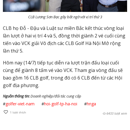
CLB Lương Sơn Bạc gây bất ngờ với vị trí thứ 3
CLB họ Đỗ - Đậu và Luật sư miền Bắc kết thúc vòng loại
lần lượt ở hai vị trí 4 và 5, đồng thời giành 2 vé cuối cùng
tiến vào VCK giải Vô địch các CLB Golf Hà Nội Mở rộng
lần thứ 5.
Hôm nay (14/7) tiếp tục diễn ra lượt trận đấu loại cuối
cùng để giành 8 tấm vé vào VCK. Tham gia vòng đấu sẽ
bao gồm 16 CLB golf, trong đó có 6 CLB đến từ các Hội
golf địa phương.
Nguồn thông tin:
Doanh nghiệp/đối tác cung cấp
#
golfer-viet-nam
#
hoi-golf-tp-ha-noi
#
hnga
1
lượt thích
6433 lượt xem