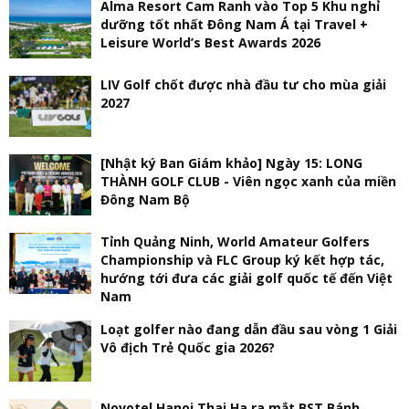
Alma Resort Cam Ranh vào Top 5 Khu nghỉ
dưỡng tốt nhất Đông Nam Á tại Travel +
Leisure World’s Best Awards 2026
LIV Golf chốt được nhà đầu tư cho mùa giải
2027
[Nhật ký Ban Giám khảo] Ngày 15: LONG
THÀNH GOLF CLUB - Viên ngọc xanh của miền
Đông Nam Bộ
Tỉnh Quảng Ninh, World Amateur Golfers
Championship và FLC Group ký kết hợp tác,
hướng tới đưa các giải golf quốc tế đến Việt
Nam
Loạt golfer nào đang dẫn đầu sau vòng 1 Giải
Vô địch Trẻ Quốc gia 2026?
Novotel Hanoi Thai Ha ra mắt BST Bánh