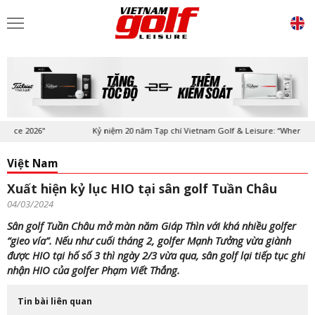
 2026"
Kỷ niệm 20 năm Tạp chí Vietnam Golf & Leisure: “Where Prestig
Việt Nam
Xuất hiện kỷ lục HIO tại sân golf Tuần Châu
04/03/2024
Sân golf Tuần Châu mở màn năm Giáp Thìn với khá nhiều golfer
“gieo vía”. Nếu như cuối tháng 2, golfer Mạnh Tưởng vừa giành
được HIO tại hố số 3 thì ngày 2/3 vừa qua, sân golf lại tiếp tục ghi
nhận HIO của golfer Phạm Viết Thắng.
Tin bài liên quan