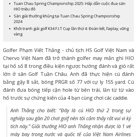
Tuan Chau Spring Championship 2025: Hấp dẫn cuộc đua săn
HIO triệu đô
Săn giải thưởng khủng tại Tuan Chau Spring Championship
2024
Khởi tranh giải golf K34 F.I.T Cup lần thứ 4: Đoàn kết, faiplay, vững
vàng
Golfer Phạm Viết Thắng -
chủ tịch HS Golf Việt Nam và
Chervo Việt Nam
đã trở thành golfer may mắn ghi HIO
tại hố số 8 trong điều kiện ngược hướng đánh và gió rất
lớn ở sân Golf Tuần Châu. Anh đã thực hiện cú đánh
bằng gậy 8 sắt, bóng PRGR số 77 với cự ly 155 yard. Cú
đánh đưa bóng tiếp cận hole từ bên trái, lăn từ từ vào
hố trước sự chứng kiến của 4 bạn cùng chơi các caddie.
Anh Thắng cho biết: “Đây là cú HIO thứ 2 trong sự
nghiệp sau gần 20 chơi golf nên tôi cảm thấy rất vui vì kỳ
tích này.” Giải thưởng HIO anh Thắng nhận được là 1 vé
máy bay trong nước và quốc tế của Việt Nam Airlines