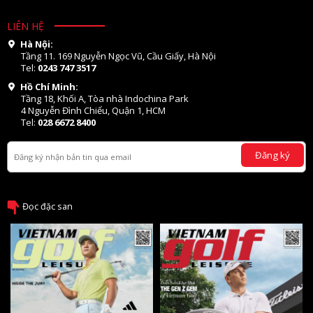
LIÊN HỆ
Hà Nội:
Tầng 11. 169 Nguyễn Ngọc Vũ, Cầu Giấy, Hà Nội
Tel:
0243 747 3517
Hồ Chí Minh:
Tầng 18, Khối A, Tòa nhà Indochina Park
4 Nguyễn Đình Chiểu, Quận 1, HCM
Tel:
028 6672 8400
Đăng ký
Đọc đặc san