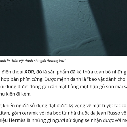
nh là “bảo vật dành cho giới thượng lưu”
u điện thoại
XOR
, đó là sản phẩm đã kế thừa toàn bộ những
ch hợp bàn phím cứng. Được mệnh danh là “bảo vật dành cho 
gười dùng được đóng gói cẩn mật bằng một hộp gỗ sơn mài 
hụ kiện đi kèm.
g khiến người sử dụng đạt được kỳ vọng về một tuyệt tác c
titan, gốm ceramic với da bọc từ nhà thuộc da Jean Russo v
 hiệu Hermès là những gì người sử dụng sẽ nhận được với m