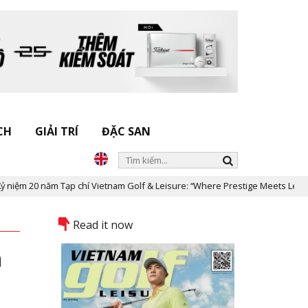
CH
GIẢI TRÍ
ĐẶC SAN
 chí Vietnam Golf & Leisure: “Where Prestige Meets Legacy”
Dấu 
Read it now
h