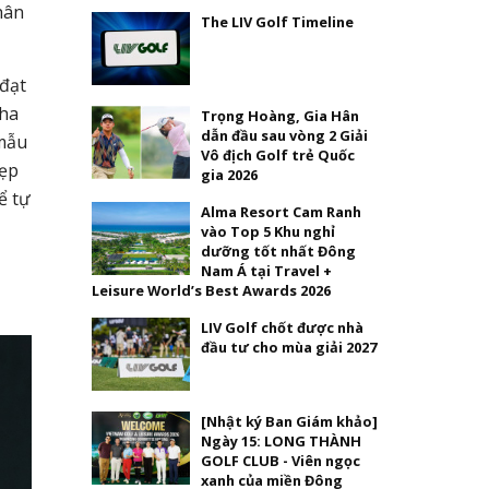
hân
The LIV Golf Timeline
 đạt
cha
Trọng Hoàng, Gia Hân
dẫn đầu sau vòng 2 Giải
 mẫu
Vô địch Golf trẻ Quốc
đẹp
gia 2026
ể tự
Alma Resort Cam Ranh
vào Top 5 Khu nghỉ
dưỡng tốt nhất Đông
Nam Á tại Travel +
Leisure World’s Best Awards 2026
LIV Golf chốt được nhà
đầu tư cho mùa giải 2027
[Nhật ký Ban Giám khảo]
Ngày 15: LONG THÀNH
GOLF CLUB - Viên ngọc
xanh của miền Đông