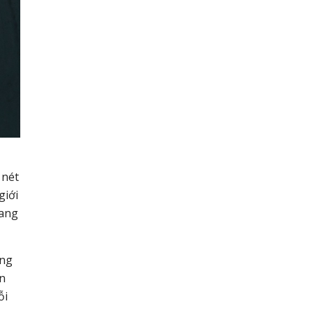
 nét
giới
sang
ông
ốn
ỗi