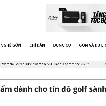
NGHỀ GÔN
CHỈ DẪN
DỤNG CỤ
GÔN VÀ DU LỊ
isure Awards & AGIF Hanoi Conference 2026"
Kỷ niệm 20 năm Tạp
m dành cho tín đồ golf sàn