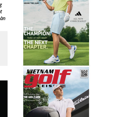
g
t
oàn