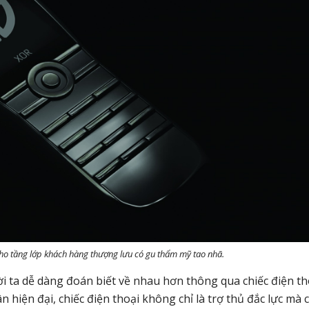
ho tầng lớp khách hàng thượng lưu có gu thẩm mỹ tao nhã.
 ta dễ dàng đoán biết về nhau hơn thông qua chiếc điện th
n hiện đại, chiếc điện thoại không chỉ là trợ thủ đắc lực mà 