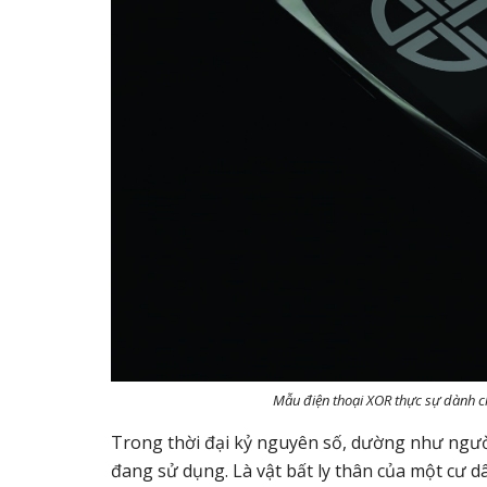
Mẫu điện thoại XOR thực sự dành c
Trong thời đại kỷ nguyên số, dường như người
đang sử dụng. Là vật bất ly thân của một cư dâ