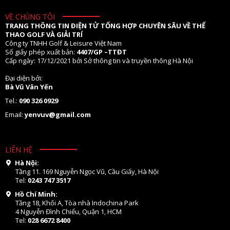
VỀ CHÚNG TÔI
TRANG THÔNG TIN ĐIỆN TỬ TỔNG HỢP CHUYÊN SÂU VỀ THỂ
THAO GOLF VÀ GIẢI TRÍ
Công ty TNHH Golf & Leisure Việt Nam
Số giấy phép xuất bản:
4407/GP –TTĐT
Cấp ngày: 17/12/2021 bởi Sở thông tin và truyền thông Hà Nội
Đại diện bởi:
Bà Vũ Vân Yến
Tel.:
090 326 0929
Email:
yenvuv@gmail.com
LIÊN HỆ
Hà Nội:
Tầng 11. 169 Nguyễn Ngọc Vũ, Cầu Giấy, Hà Nội
Tel:
0243 747 3517
Hồ Chí Minh:
Tầng 18, Khối A, Tòa nhà Indochina Park
4 Nguyễn Đình Chiểu, Quận 1, HCM
Tel:
028 6672 8400