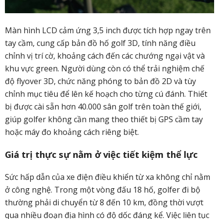
Màn hình LCD cảm ứng 3,5 inch được tích hợp ngay trên
tay cầm, cung cấp bản đồ hố golf 3D, tính năng điều
chỉnh vị trí cờ, khoảng cách đến các chướng ngại vật và
khu vực green. Người dùng còn có thể trải nghiệm chế
độ flyover 3D, chức năng phóng to bản đồ 2D và tùy
chỉnh mục tiêu để lên kế hoạch cho từng cú đánh. Thiết
bị được cài sẵn hơn 40.000 sân golf trên toàn thế giới,
giúp golfer không cần mang theo thiết bị GPS cầm tay
hoặc máy đo khoảng cách riêng biệt.
Giá trị thực sự nằm ở việc tiết kiệm thể lực
Sức hấp dẫn của xe điện điều khiển từ xa không chỉ nằm
ở công nghệ. Trong một vòng đấu 18 hố, golfer đi bộ
thường phải di chuyển từ 8 đến 10 km, đồng thời vượt
qua nhiều đoạn địa hình có độ dốc đáng kể. Việc liên tục