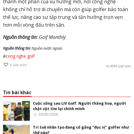
thành một phần của xu hướng mới, nơi công nghệ
không chỉ hỗ trợ di chuyển mà còn giúp golfer bảo toàn
thể lực, nâng cao sự tập trung và tận hưởng trọn vẹn
hơn mỗi vòng đấu trên sân.
Nguồn thông tin:
Golf Monthly
Nguồn thông tin:
Nguồn nước ngoài
#
cong nghe golf
0
lượt thích
4094 lượt xem
Tin bài khác
Cuộc sống sau LIV Golf: Người thăng hoa, người
chật vật tìm lại chính mình
30/05/2026
Trí tuệ nhân tạo đang cố gắng “đọc vị” golfer như
thế nào?