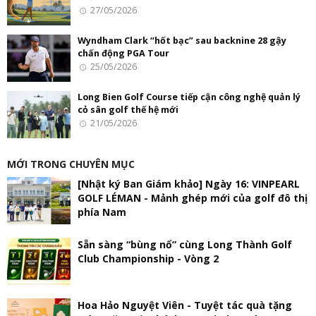
27/05/2026
Wyndham Clark “hốt bạc” sau backnine 28 gậy
chấn động PGA Tour
25/05/2026
Long Bien Golf Course tiếp cận công nghệ quản lý
cỏ sân golf thế hệ mới
21/05/2026
MỚI TRONG CHUYÊN MỤC
[Nhật ký Ban Giám khảo] Ngày 16: VINPEARL
GOLF LÉMAN - Mảnh ghép mới của golf đô thị
phía Nam
Sẵn sàng “bùng nổ” cùng Long Thành Golf
Club Championship - Vòng 2
Hoa Hảo Nguyệt Viên - Tuyệt tác quà tặng