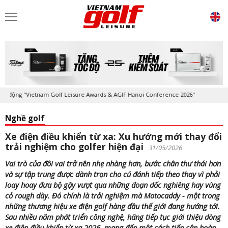
g "Vietnam Golf Leisure Awards & AGIF Hanoi Conference 2026"
Kỷ niệ
Nghề golf
Xe điện điều khiển từ xa: Xu hướng mới thay đổi
trải nghiệm cho golfer hiện đại
31/05/2026
Vai trò của đôi vai trở nên nhẹ nhàng hơn, bước chân thư thái hơn
và sự tập trung được dành trọn cho cú đánh tiếp theo thay vì phải
loay hoay đưa bộ gậy vượt qua những đoạn dốc nghiêng hay vùng
cỏ rough dày. Đó chính là trải nghiệm mà Motocaddy - một trong
những thương hiệu xe điện golf hàng đầu thế giới đang hướng tới.
Sau nhiều năm phát triển công nghệ, hãng tiếp tục giới thiệu dòng
xe điện điều khiển từ xa 2026, mang đến một cách tiếp cận hoàn