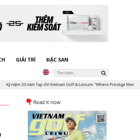
CH
GIẢI TRÍ
ĐẶC SAN
m 20 năm Tạp chí Vietnam Golf & Leisure: “Where Prestige Meets Legacy”
Read it now
n