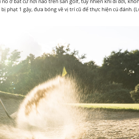
i nó ở bất cứ nơi nào trên sân golf, tuy nhiên khi di dời, khô
ị phạt 1 gậy, đưa bóng về vị trí cũ để thực hiện cú đánh. (L