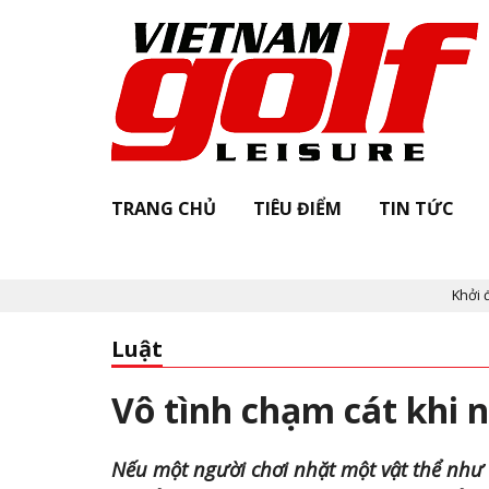
TRANG CHỦ
TIÊU ĐIỂM
TIN TỨC
Khởi động "Vie
Luật
Vô tình chạm cát khi n
Nếu một người chơi nhặt một vật thể như 