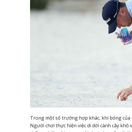
Trong một số trường hợp khác, khi bóng của 
Người chơi thực hiện việc di dời cành cây khô 