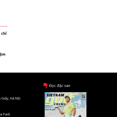
 chỉ
hậm
Đọc đặc san
 Giấy, Hà Nội
na Park