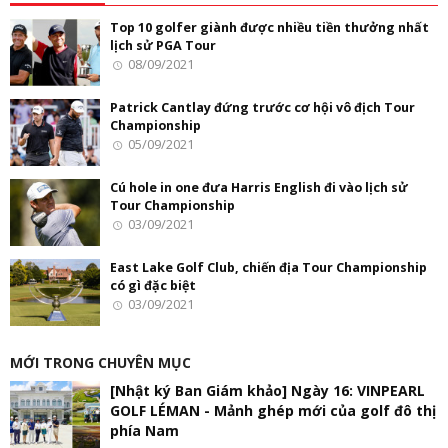
Top 10 golfer giành được nhiều tiền thưởng nhất
lịch sử PGA Tour
08/09/2021
Patrick Cantlay đứng trước cơ hội vô địch Tour
Championship
05/09/2021
Cú hole in one đưa Harris English đi vào lịch sử
Tour Championship
03/09/2021
East Lake Golf Club, chiến địa Tour Championship
có gì đặc biệt
03/09/2021
MỚI TRONG CHUYÊN MỤC
[Nhật ký Ban Giám khảo] Ngày 16: VINPEARL
GOLF LÉMAN - Mảnh ghép mới của golf đô thị
phía Nam