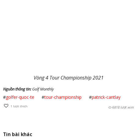
Vòng 4 Tour Championship 2021
Nguồn thông tin:
Golf Monthly
#
golfer-quoc-te
#
tour-championship
#
patrick-cantlay
1
lượt thích
6818 lượt xem
Tin bài khác