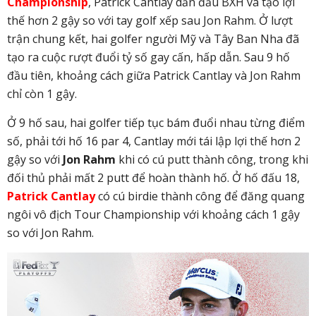
Championship
, Patrick Cantlay dẫn đầu BXH và tạo lợi
thế hơn 2 gậy so với tay golf xếp sau Jon Rahm. Ở lượt
trận chung kết, hai golfer người Mỹ và Tây Ban Nha đã
tạo ra cuộc rượt đuổi tỷ số gay cấn, hấp dẫn. Sau 9 hố
đầu tiên, khoảng cách giữa Patrick Cantlay và Jon Rahm
chỉ còn 1 gậy.
Ở 9 hố sau, hai golfer tiếp tục bám đuổi nhau từng điểm
số, phải tới hố 16 par 4, Cantlay mới tái lập lợi thế hơn 2
gậy so với
Jon Rahm
khi có cú putt thành công, trong khi
đối thủ phải mất 2 putt để hoàn thành hố. Ở hố đấu 18,
Patrick Cantlay
có cú birdie thành công để đăng quang
ngôi vô địch Tour Championship với khoảng cách 1 gậy
so với Jon Rahm.