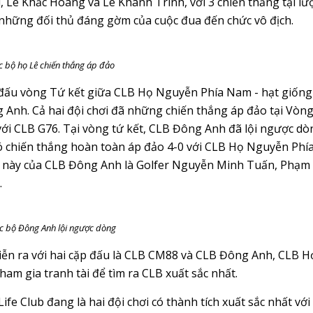
 Lê Khắc Hoàng và Lê Khánh Trình, với 3 chiến thắng tại lư
 những đối thủ đáng gờm của cuộc đua đến chức vô địch.
c bộ họ Lê chiến thắng áp đảo
t đấu vòng Tứ kết giữa CLB Họ Nguyễn Phía Nam - hạt giống
 Anh. Cả hai đội chơi đã những chiến thắng áp đảo tại Vòng
5 với CLB G76. Tại vòng tứ kết, CLB Đông Anh đã lội ngược d
 có chiến thắng hoàn toàn áp đảo 4-0 với CLB Họ Nguyễn Phí
ng này của CLB Đông Anh là Golfer Nguyễn Minh Tuấn, Phạm
.
c bộ Đông Anh lội ngược dòng
diễn ra với hai cặp đấu là CLB CM88 và CLB Đông Anh, CLB H
am gia tranh tài để tìm ra CLB xuất sắc nhất.
fe Club đang là hai đội chơi có thành tích xuất sắc nhất với