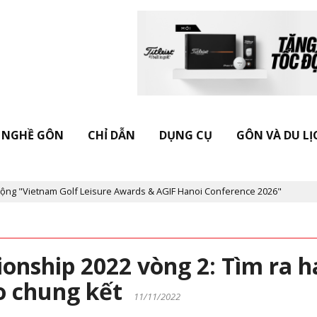
NGHỀ GÔN
CHỈ DẪN
DỤNG CỤ
GÔN VÀ DU LỊ
Vietnam Golf Leisure Awards & AGIF Hanoi Conference 2026"
Kỷ 
nship 2022 vòng 2: Tìm ra h
o chung kết
11/11/2022