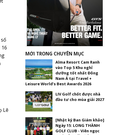
ợt
 số
 16
MỚI TRONG CHUYÊN MỤC
òng
Alma Resort Cam Ranh
a
vào Top 5 Khu nghỉ
dưỡng tốt nhất Đông
Nam Á tại Travel +
Leisure World’s Best Awards 2026
LIV Golf chốt được nhà
đầu tư cho mùa giải 2027
ọ Lê
[Nhật ký Ban Giám khảo]
Ngày 15: LONG THÀNH
GOLF CLUB - Viên ngọc