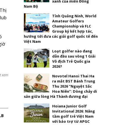
xanh của miền Đông
Nam Bộ
Thị
Tỉnh Quảng Ninh, World
lub
Amateur Golfers
Championship và FLC
Group ký kết hợp tác,
ó
hướng tới đưa các giải golf quốc tế đến
Việt Nam
giờ
Loạt golfer nào đang
dẫn đầu sau vòng 1 Giải
Vô địch Trẻ Quốc gia
2026?
t xem
Novotel Hanoi Thai Ha
ra mắt BST Bánh Trung
Thu 2026 “Nguyệt Sắc
Hoa Niên”: Dòng chảy di
sản giữa lòng Hà Thành đương đại
Hoiana Junior Golf
Invitational 2026: Nâng
LB
tầm golf trẻ Việt Nam
với bảo trợ từ APGC