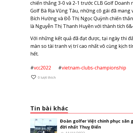
chiến thắng 3-0 và 2-1 trước CLB Golf Doanh 
Golf Bà Rịa Vũng Tàu, những cô gái đã mang v
Bích Hường và Đỗ Thị Ngọc Quỳnh chiến thắng 
là Nguyễn Thị Thanh Huyền với thành tích 6&
Với những kết quả đã đạt được, tại ngày thi đấ
màn so tài tranh vị trí cao nhất vô cùng kịch 
hết.
#
vcc2022
#
vietnam-clubs-championship
0
lượt thích
Tin bài khác
Đoàn golfer Việt chinh phục sân g
đời nhất Thuỵ Điển