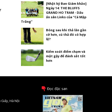
[Nhật ký Ban Giám khảo]
Ngày 14: THE BLUFFS
ự
GRAND HO TRAM - Dấu
ấn sân Links của “Cá Mập
Trắng”
Bóng sau khi thả lăn gần
cờ hơn, cú thả đó có hợp
lệ?
Kiểm soát điểm chạm và
mặt gậy để đánh sắt tốt
hơn
Đọc đặc san
 Giấy, Hà Nội