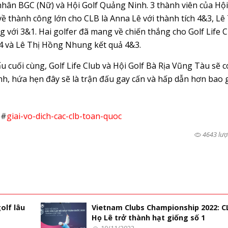
nhân BGC (Nữ) và Hội Golf Quảng Ninh. 3 thành viên của Hội
ề thành công lớn cho CLB là Anna Lê với thành tích 4&3, Lê 
với 3&1. Hai golfer đã mang về chiến thắng cho Golf Life C
4 và Lê Thị Hồng Nhung kết quả 4&3.
u cuối cùng, Golf Life Club và Hội Golf Bà Rịa Vũng Tàu sẽ c
tính, hứa hẹn đây sẽ là trận đấu gay cấn và hấp dẫn hơn bao 
#
giai-vo-dich-cac-clb-toan-quoc
4643 lượ
olf lâu
Vietnam Clubs Championship 2022: C
Họ Lê trở thành hạt giống số 1