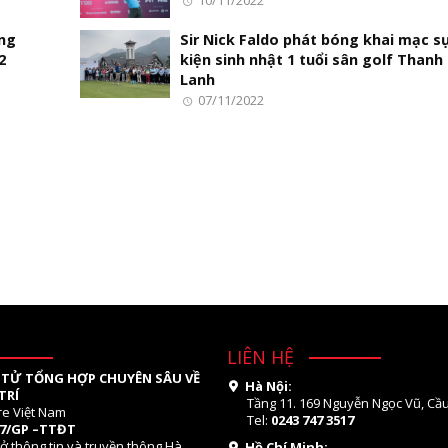
10/11/2022
ờng
Sir Nick Faldo phát bóng khai mạc s
2
kiện sinh nhật 1 tuổi sân golf Thanh
Lanh
07/11/2022
LIÊN HỆ
 TỬ TỔNG HỢP CHUYÊN SÂU VỀ
Hà Nội:
TRÍ
Tầng 11. 169 Nguyễn Ngọc Vũ, Cầu
re Việt Nam
Tel:
0243 747 3517
07/GP –TTĐT
ở thông tin và truyền thông Hà
Hồ Chí Minh: