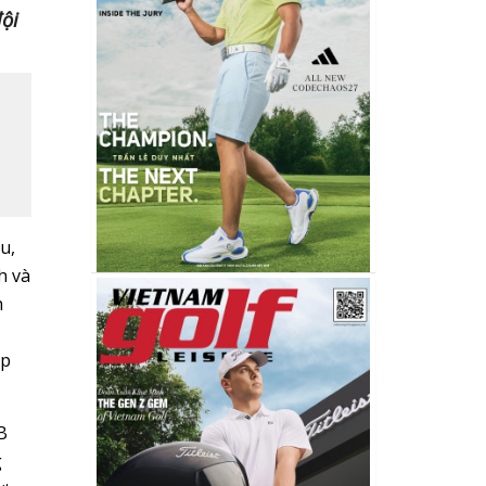
đội
u,
h và
h
úp
B
g