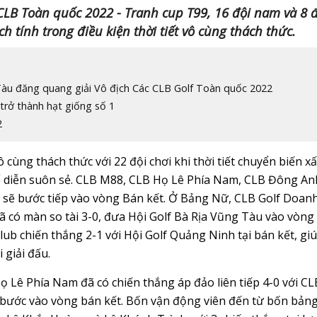
 CLB Toàn quốc 2022 - Tranh cup T99, 16 đội nam và 8 
 tính trong điều kiện thời tiết vô cùng thách thức.
Tàu đăng quang giải Vô địch Các CLB Golf Toàn quốc 2022
rở thành hạt giống số 1
2
cùng thách thức với 22 đội chơi khi thời tiết chuyển biến xấ
hể diễn suôn sẻ. CLB M88, CLB Họ Lê Phía Nam, CLB Đông An
 sẽ bước tiếp vào vòng Bán kết. Ở Bảng Nữ, CLB Golf Doan
 có màn so tài 3-0, đưa Hội Golf Bà Rịa Vũng Tàu vào vòng
Club chiến thắng 2-1 với Hội Golf Quảng Ninh tại bán kết, gi
i giải đấu.
ọ Lê Phía Nam đã có chiến thắng áp đảo liên tiếp 4-0 với CL
 bước vào vòng bán kết. Bốn vận động viên đến từ bốn bản