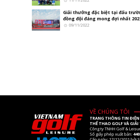
11/11/2022
Giải thưởng đặc biệt tại đấu trư
đồng đội đáng mong đợi nhất 202
09/11/2022
VỀ CHÚNG TÔI
TRANG THÔNG TIN ĐIỆN
THỂ THAO GOLF VÀ GIẢI 
Công ty TNHH Golf & Leisu
Số giấy phép xuất bản:
44
Cấp ngày: 17/12/2021 bởi S