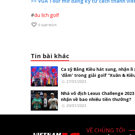
>>
VGA Tour mở đăng ký tư cách thành viê
#
du lịch golf
0
lượt thích
Tin bài khác
Ca sỹ Bằng Kiều hát sung, nhận lì 
'đẫm' trong giải golf “Xuân & Kiề
27/01/2023
Nhà vô địch Lexus Challenge 2023
nhận về bao nhiêu tiền thưởng?
20/01/2023
VỀ CHÚNG TÔI