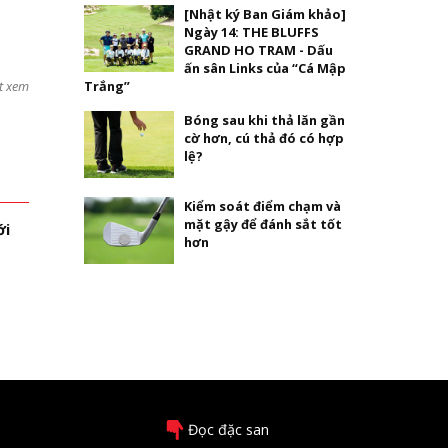
[Nhật ký Ban Giám khảo]
Ngày 14: THE BLUFFS
GRAND HO TRAM - Dấu
ấn sân Links của “Cá Mập
t xem
Trắng”
Bóng sau khi thả lăn gần
cờ hơn, cú thả đó có hợp
lệ?
Kiểm soát điểm chạm và
mặt gậy để đánh sắt tốt
ới
hơn
Đọc đặc san