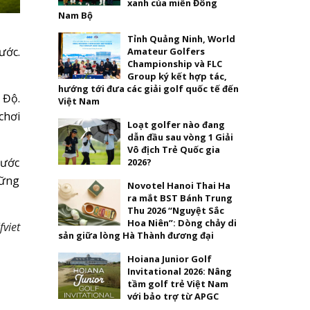
xanh của miền Đông
Nam Bộ
Tỉnh Quảng Ninh, World
ước.
Amateur Golfers
Championship và FLC
Group ký kết hợp tác,
hướng tới đưa các giải golf quốc tế đến
 Độ.
Việt Nam
chơi
Loạt golfer nào đang
dẫn đầu sau vòng 1 Giải
Vô địch Trẻ Quốc gia
nước
2026?
hững
Novotel Hanoi Thai Ha
ra mắt BST Bánh Trung
Thu 2026 “Nguyệt Sắc
Hoa Niên”: Dòng chảy di
fviet
sản giữa lòng Hà Thành đương đại
Hoiana Junior Golf
Invitational 2026: Nâng
tầm golf trẻ Việt Nam
với bảo trợ từ APGC