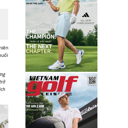
hiên
buổi
ưng
trở
ịch