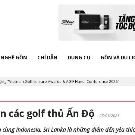
NGHỀ GÔN
CHỈ DẪN
DỤNG CỤ
GÔN VÀ DU LỊ
tnam Golf Leisure Awards & AGIF Hanoi Conference 2026"
Kỷ niệ
n các golf thủ Ấn Độ
28/01/2023
m cùng Indonesia, Sri Lanka là những điểm đến yêu thí