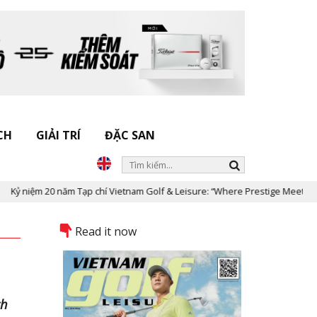
CH
GIẢI TRÍ
ĐẶC SAN
m 20 năm Tạp chí Vietnam Golf & Leisure: “Where Prestige Meets Legacy”
Read it now
ch