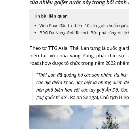
của nhiều golfer nước này trong bối cảnh 
Tin bài liên quan
Vĩnh Phúc đầu tư thêm 10 sân golf chuẩn quốc
BRG Đa Nang Golf Resort: Bứt phá cùng du lịc
Theo tờ TTG Asia, Thái Lan từng là quốc gia t
hiện tại, xứ chùa vàng đang phải chịu sự 
roadshow được tổ chức trong năm 2022 nhằm t
“
Thái Lan đã quảng bá các sản phẩm du lịch g
các địa điểm khác, đặc biệt là những điểm đ
nên phổ biến hơn với các tay golf Ấn Độ. Các
golf quốc tế đó
”, Rajan Sehgal, Chủ tịch Hiệp