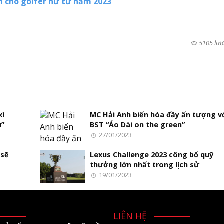
n cho golfer nữ từ năm 2023
5105 lượ
xì
MC Hải Anh biến hóa đầy ấn tượng v
u”
BST “Áo Dài on the green”
27/01/2023
 sẽ
Lexus Challenge 2023 công bố quỹ
thưởng lớn nhất trong lịch sử
19/01/2023
LIÊN HỆ