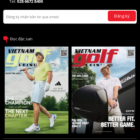
Tel:
028 6672 8400
Đăng ký
Đọc đặc san