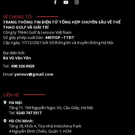
VỀ CHÚNG TÔI
TRANG THÔNG TIN ĐIỆN TỬ TỔNG HỢP CHUYÊN SÂU VỀ THỂ
THAO GOLF VÀ GIẢI TRÍ
Công ty TNHH Golf & Leisure Việt Nam
Số giấy phép xuất bản:
4407/GP –TTĐT
Cấp ngày: 17/12/2021 bởi Sở thông tin và truyền thông Hà Nội
Đại diện bởi:
Bà Vũ Vân Yến
Tel.:
090 326 0929
Email:
yenvuv@gmail.com
LIÊN HỆ
Hà Nội:
Tầng 11. 169 Nguyễn Ngọc Vũ, Cầu Giấy, Hà Nội
Tel:
0243 747 3517
Hồ Chí Minh:
Tầng 18, Khối A, Tòa nhà Indochina Park
4 Nguyễn Đình Chiểu, Quận 1, HCM