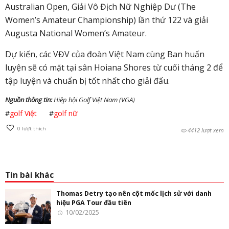
Australian Open, Giải Vô Địch Nữ Nghiệp Dư (The
Women’s Amateur Championship) lần thứ 122 và giải
Augusta National Women’s Amateur.
Dự kiến, các VĐV của đoàn Việt Nam cùng Ban huấn
luyện sẽ có mặt tại sân Hoiana Shores từ cuối tháng 2 để
tập luyện và chuẩn bị tốt nhất cho giải đấu.
Nguồn thông tin:
Hiệp hội Golf Việt Nam (VGA)
#
golf Việt
#
golf nữ
0
lượt thích
4412 lượt xem
Tin bài khác
Thomas Detry tạo nên cột mốc lịch sử với danh
hiệu PGA Tour đầu tiên
10/02/2025