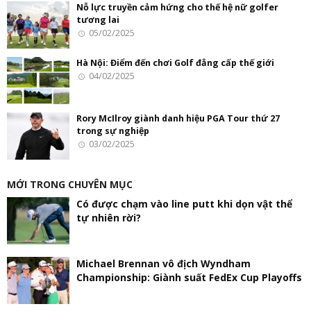
Nỗ lực truyền cảm hứng cho thế hệ nữ golfer
tương lai
05/02/2025
Hà Nội: Điểm đến chơi Golf đẳng cấp thế giới
04/02/2025
Rory McIlroy giành danh hiệu PGA Tour thứ 27
trong sự nghiệp
03/02/2025
MỚI TRONG CHUYÊN MỤC
Có được chạm vào line putt khi dọn vật thể
tự nhiên rời?
Michael Brennan vô địch Wyndham
Championship: Giành suất FedEx Cup Playoffs