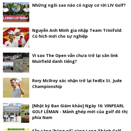
Những ngôi sao nào có nguy cơ rời LIV Golf?
Nguyễn Anh Minh gia nhập Team Trinifold:
Cú hích mới cho sự nghiệp
Vì sao The Open vẫn chưa trở lại sân link
Muirfield danh tiếng?
Rory McIlroy xác nhận trở lại FedEx St. Jude
Championship
[Nhật ký Ban Giám khảo] Ngày 16: VINPEARL
GOLF LÉMAN - Mảnh ghép mới của golf đô thị
phía Nam
Sẵn sàng “bùng nổ” cùng Long Thành Golf