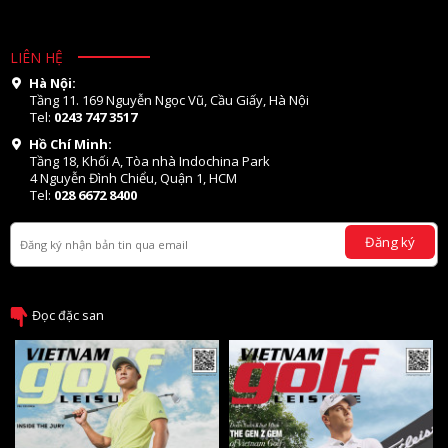
LIÊN HỆ
Hà Nội:
Tầng 11. 169 Nguyễn Ngọc Vũ, Cầu Giấy, Hà Nội
Tel:
0243 747 3517
Hồ Chí Minh:
Tầng 18, Khối A, Tòa nhà Indochina Park
4 Nguyễn Đình Chiểu, Quận 1, HCM
Tel:
028 6672 8400
Đăng ký
Đọc đặc san