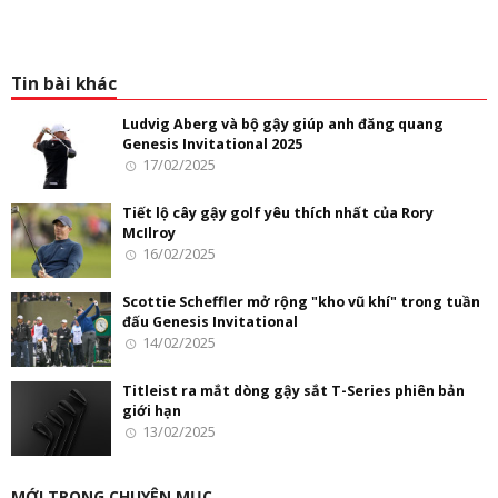
Tin bài khác
Ludvig Aberg và bộ gậy giúp anh đăng quang
Genesis Invitational 2025
17/02/2025
Tiết lộ cây gậy golf yêu thích nhất của Rory
McIlroy
16/02/2025
Scottie Scheffler mở rộng "kho vũ khí" trong tuần
đấu Genesis Invitational
14/02/2025
Titleist ra mắt dòng gậy sắt T-Series phiên bản
giới hạn
13/02/2025
MỚI TRONG CHUYÊN MỤC