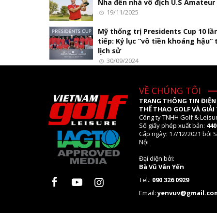
Nha đến nhà vô địch U.S Amateur
19/11/2025
Mỹ thống trị Presidents Cup 10 lần
tiếp: Kỷ lục “vô tiền khoáng hậu”
lịch sử
30/09/2024
VỀ CHÚNG TÔI
TRANG THÔNG TIN ĐIỆN
THỂ THAO GOLF VÀ GIẢI 
Công ty TNHH Golf & Leisu
Số giấy phép xuất bản:
44
Cấp ngày: 17/12/2021 bởi S
Nội
Đại diện bởi:
Bà Vũ Vân Yến
Tel.:
090 326 0929
Email:
yenvuv@gmail.co