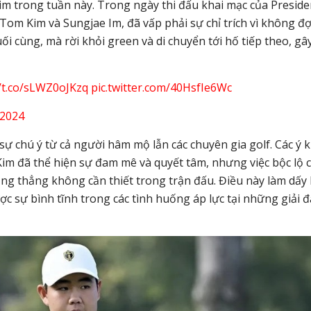
Kim trong tuần này. Trong ngày thi đấu khai mạc của Preside
 Tom Kim và Sungjae Im, đã vấp phải sự chỉ trích vì không đợ
ối cùng, mà rời khỏi green và di chuyển tới hố tiếp theo, gâ
//t.co/sLWZ0oJKzq
pic.twitter.com/40HsfIe6Wc
 2024
sự chú ý từ cả người hâm mộ lẫn các chuyên gia golf. Các ý k
im đã thể hiện sự đam mê và quyết tâm, nhưng việc bộc lộ 
ng thẳng không cần thiết trong trận đấu. Điều này làm dấy 
ược sự bình tĩnh trong các tình huống áp lực tại những giải 