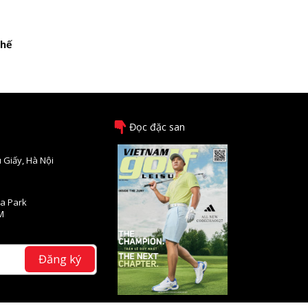
thế
Đọc đặc san
 Giấy, Hà Nội
na Park
M
Đăng ký