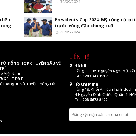
30/09/2024
 liên
Presidents Cup 2024: Mỹ củng cố lợi 
 trong
trước vòng đấu chung cuộc
28/09/2024
LIÊN HỆ
 TỬ TỔNG HỢP CHUYÊN SÂU VỀ
Hà Nội:
TRÍ
Tầng 11. 169 Nguyễn Ngọc Vũ, Cầu
re Việt Nam
Tel:
0243 747 3517
07/GP –TTĐT
ở thông tin và truyền thông Hà
Hồ Chí Minh:
Tầng 18, Khối A, Tòa nhà Indochi
4 Nguyễn Đình Chiểu, Quận 1, HC
Tel:
028 6672 8400
m