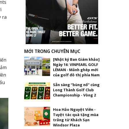
nts
i
y ra
MỚI TRONG CHUYÊN MỤC
[Nhật ký Ban Giám khảo]
iến
Ngày 16: VINPEARL GOLF
cảm
LÉMAN - Mảnh ghép mới
lên
của golf đô thị phía Nam
đấu
Sẵn sàng “bùng nổ” cùng
Long Thành Golf Club
Championship - Vòng 2
Hoa Hảo Nguyệt Viên -
Tuyệt tác quà tặng mùa
trăng từ Khách Sạn
Windsor Plaza