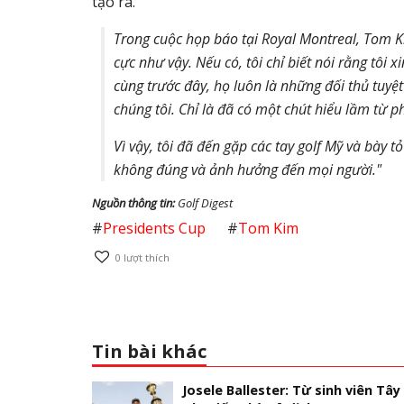
tạo ra.
Trong cuộc họp báo tại Royal Montreal, Tom K
cực như vậy. Nếu có, tôi chỉ biết nói rằng tôi xi
cùng trước đây, họ luôn là những đối thủ tuyệt
chúng tôi. Chỉ là đã có một chút hiểu lầm từ ph
Vì vậy, tôi đã đến gặp các tay golf Mỹ và bày t
không đúng và ảnh hưởng đến mọi người."
Nguồn thông tin:
Golf Digest
#
Presidents Cup
#
Tom Kim
0
lượt thích
Tin bài khác
Josele Ballester: Từ sinh viên Tây