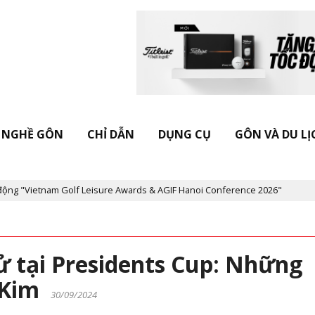
NGHỀ GÔN
CHỈ DẪN
DỤNG CỤ
GÔN VÀ DU LỊ
etnam Golf Leisure Awards & AGIF Hanoi Conference 2026"
Kỷ ni
ử tại Presidents Cup: Những
m Kim
30/09/2024