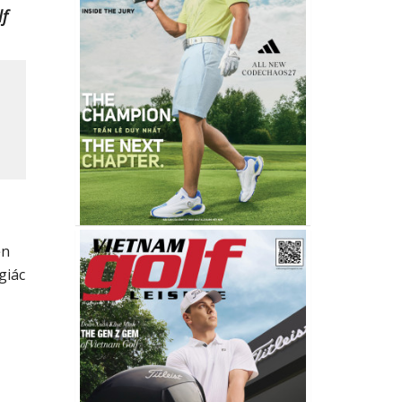
lf
ện
giác