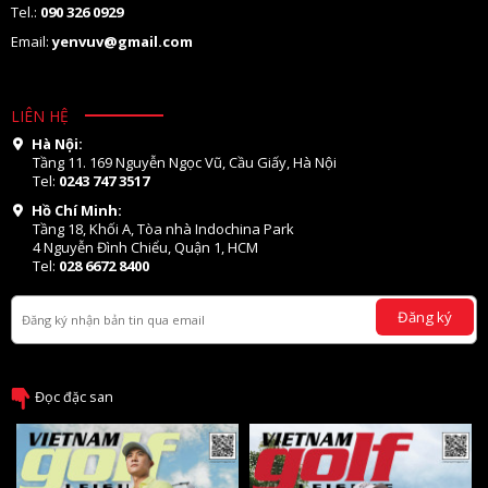
Tel.:
090 326 0929
Email:
yenvuv@gmail.com
LIÊN HỆ
Hà Nội:
Tầng 11. 169 Nguyễn Ngọc Vũ, Cầu Giấy, Hà Nội
Tel:
0243 747 3517
Hồ Chí Minh:
Tầng 18, Khối A, Tòa nhà Indochina Park
4 Nguyễn Đình Chiểu, Quận 1, HCM
Tel:
028 6672 8400
Đăng ký
Đọc đặc san