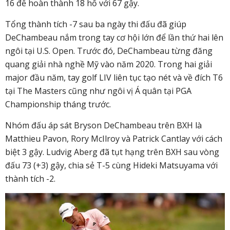
16 để hoàn thành 18 hố với 67 gậy.
Tổng thành tích -7 sau ba ngày thi đấu đã giúp
DeChambeau nắm trong tay cơ hội lớn để lần thứ hai lên
ngôi tại U.S. Open. Trước đó, DeChambeau từng đăng
quang giải nhà nghề Mỹ vào năm 2020. Trong hai giải
major đầu năm, tay golf LIV liên tục tạo nét và về đích T6
tại The Masters cũng như ngôi vị Á quân tại PGA
Championship tháng trước.
Nhóm đấu áp sát Bryson DeChambeau trên BXH là
Matthieu Pavon, Rory McIlroy và Patrick Cantlay với cách
biệt 3 gậy. Ludvig Aberg đã tụt hạng trên BXH sau vòng
đấu 73 (+3) gậy, chia sẻ T-5 cùng Hideki Matsuyama với
thành tích -2.