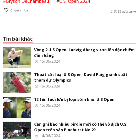
#
Bryson DeChambeau
#
U.S. Open 2024
0
lượt thích
5189 lượt xem
Tin bài khác
Vòng 2 U.S Open: Ludvig Aberg vươn lên độc chiếm
đỉnh bảng
15/06/2024
Thoát cắt loại U.S Open, David Puig giành suất
tham dự Olympics
15/06/2024
12 tên tuổi lớn bị loại sớm khỏi U.S Open
15/06/2024
Cần ghi bao nhiêu birdie mới có thể vô địch U.S.
Open trên sân Pinehurst No.2?
14/06/2024