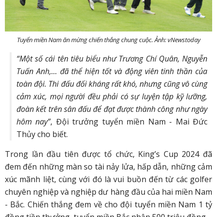
Tuyển miền Nam ăn mừng chiến thắng chung cuộc. Ảnh: vNewstoday
“Một số cái tên tiêu biểu như Trương Chí Quân, Nguyễn
Tuấn Anh,... đã thể hiện tốt và động viên tinh thần của
toàn đội. Thi đấu đối kháng rất khó, nhưng cũng vô cùng
cảm xúc, mọi người đều phải có sự luyện tập kỹ lưỡng,
đoàn kết trên sân đấu để đạt được thành công như ngày
hôm nay”
, Đội trưởng tuyển miền Nam - Mai Đức
Thủy cho biết.
Trong lần đầu tiên được tổ chức, King’s Cup 2024 đã
đem đến những màn so tài nảy lửa, hấp dẫn, những cảm
xúc mãnh liệt, cùng với đó là vui buồn đến từ các golfer
chuyên nghiệp và nghiệp dư hàng đầu của hai miền Nam
- Bắc. Chiến thắng đem về cho đội tuyển miền Nam 1 tỷ
đồng tiền thưởng, tuyển miền Bắc nhận 500 triệu đồng.