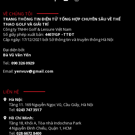
VỀ CHÚNG TÔI
TRANG THÔNG TIN ĐIỆN TỬ TỔNG HỢP CHUYÊN SÂU VỀ THỂ
THAO GOLF VÀ GIẢI TRÍ
Công ty TNHH Golf & Leisure Việt Nam
Số giấy phép xuất bản:
4407/GP –TTĐT
Cấp ngày: 17/12/2021 bởi Sở thông tin và truyền thông Hà Nội
Đại diện bởi:
Bà Vũ Vân Yến
Tel.:
090 326 0929
Email:
yenvuv@gmail.com
LIÊN HỆ
Hà Nội:
Tầng 11. 169 Nguyễn Ngọc Vũ, Cầu Giấy, Hà Nội
Tel:
0243 747 3517
Hồ Chí Minh:
Tầng 18, Khối A, Tòa nhà Indochina Park
4 Nguyễn Đình Chiểu, Quận 1, HCM
Tel:
028 6672 8400