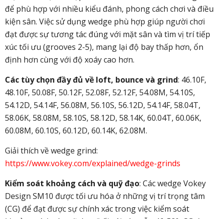
để phù hợp với nhiều kiểu đánh, phong cách chơi và điều
kiện sân. Việc sử dụng wedge phù hợp giúp người chơi
đạt được sự tương tác đúng với mặt sân và tìm vị trí tiếp
xúc tối ưu (grooves 2-5), mang lại độ bay thấp hơn, ổn
định hơn cùng với độ xoáy cao hơn.
Các tùy chọn đầy đủ về loft, bounce và grind
: 46.10F,
48.10F, 50.08F, 50.12F, 52.08F, 52.12F, 54.08M, 54.10S,
54.12D, 54.14F, 56.08M, 56.10S, 56.12D, 54.14F, 58.04T,
58.06K, 58.08M, 58.10S, 58.12D, 58.14K, 60.04T, 60.06K,
60.08M, 60.10S, 60.12D, 60.14K, 62.08M.
Giải thích về wedge grind:
https://www.vokey.com/explained/wedge-grinds
Kiểm soát khoảng cách và quỹ đạo
: Các wedge Vokey
Design SM10 được tối ưu hóa ở những vị trí trọng tâm
(CG) để đạt được sự chính xác trong việc kiểm soát