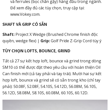
và ferrules (bọc chân gậy) hàng đầu trong ngành.
Để xem đầy đủ các tùy chọn, truy cập tại:
www.Vokey.com
.
SHAFT VÀ GRIP CÓ SẴN
Shaft:
Project X Wedge (Brushed Chrome finish độc
quyền, wedge flex) |
Grip:
Golf Pride Z-Grip Cord tùy ý
TÙY CHỌN LOFTS, BOUNCE, GRIND
Tất cả 27 sự kết hợp loft, bounce và grind trong dòng
SM10 có thể được đặt theo yêu cầu với hoàn thiện Oil
Can finish mới (cả tay phải và tay trái). Mười hai sự kết
hợp loft, bounce và grind sẽ có sẵn trong kho (chỉ tay
phải): 50.08F, 52.08F, 54.10S, 54.12D, 56.08M, 56.10S,
56.12D, 58.08M, 58.10S, 60.08M, 60.10S, 60.12D.