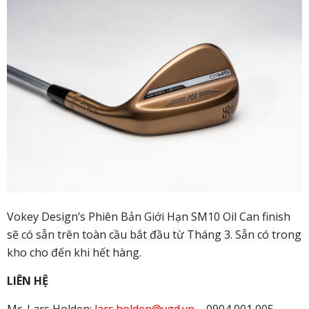
Vokey Design’s Phiên Bản Giới Hạn SM10 Oil Can finish
sẽ có sẵn trên toàn cầu bắt đầu từ Tháng 3. Sẵn có trong
kho cho đến khi hết hàng.
LIÊN HỆ
Mr. Lars Holden:
lars.holden@vgd.vn
– 0904 001 005