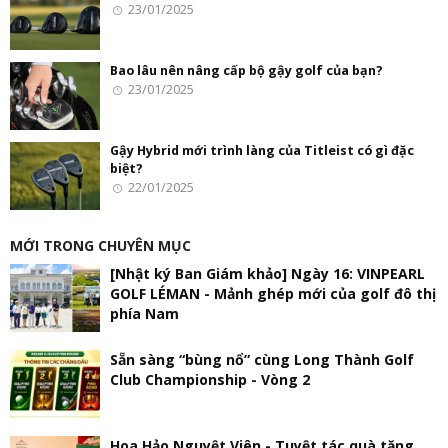
23/01/2025
Bao lâu nên nâng cấp bộ gậy golf của bạn?
23/01/2025
Gậy Hybrid mới trình làng của Titleist có gì đặc
biệt?
22/01/2025
MỚI TRONG CHUYÊN MỤC
[Nhật ký Ban Giám khảo] Ngày 16: VINPEARL
GOLF LÉMAN - Mảnh ghép mới của golf đô thị
phía Nam
Sẵn sàng “bùng nổ” cùng Long Thành Golf
Club Championship - Vòng 2
Hoa Hảo Nguyệt Viên - Tuyệt tác quà tặng