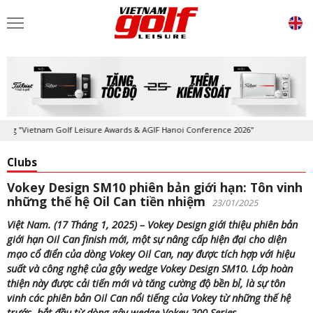
Vietnam Golf Leisure Awards & AGIF Hanoi Conference 2026"
Kỷ niệm 2
Clubs
Vokey Design SM10 phiên bản giới hạn: Tôn vinh
những thế hệ Oil Can tiền nhiệm
23/01/2025
Việt Nam. (17 Tháng 1, 2025) – Vokey Design giới thiệu phiên bản
giới hạn Oil Can finish mới, một sự nâng cấp hiện đại cho diện
mạo cổ điển của dòng Vokey Oil Can, nay được tích hợp với hiệu
suất và công nghệ của gậy wedge Vokey Design SM10. Lớp hoàn
thiện này được cải tiến mới và tăng cường độ bền bỉ, là sự tôn
vinh các phiên bản Oil Can nổi tiếng của Vokey từ những thế hệ
trước, bắt đầu từ dòng gậy wedge Vokey 200 Series.