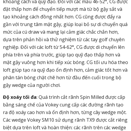
khoảng cách và quỹ đạo. Đối với các mẫu 46-52°, CG được
đặt thấp hơn để chuyển tiếp mượt mà từ bộ gậy sắt và
tạo khoảng cách đồng nhất hơn. CG cũng được đẩy ra
gần với trung tâm mặt gậy, giúp loại bỏ sự di chuyển quá
mức của cú draw và mang lại cảm giác chắc chắn hơn,
dựa trên phản hồi và thử nghiệm từ các tay golf chuyên
nghiệp. Đối với các loft từ 54-62°, CG được di chuyển lên
phía trên và phía trước, giúp tạo quỹ đạo thấp hơn và
mặt gậy vuông hơn khi tiếp xúc bóng. CG tối ưu hóa theo
loft giúp tạo ra quỹ đạo ổn định hơn, cảm giác tốt hơn và
phân tán bóng chặt chẽ hơn từ đầu đến cuối trong bộ
gậy wedge của người chơi.
Độ xoáy tối đa
: Quá trình cắt rãnh Spin Milled được cấp
bằng sáng chế của Vokey cung cấp các đường rãnh tạo
ra độ xoáy cao hơn và ổn định hơn, từng cây wedge một.
Các wedge Vokey SM10 sử dụng rãnh TX9 được cắt riêng
biệt dựa trên loft và hoàn thiện: các rãnh trên các wedge