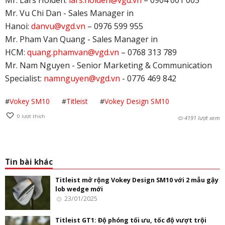
Mr. Vu Chi Dan - Sales Manager in
Hanoi:
danvu@vgd.vn
– 0976 599 955
Mr. Pham Van Quang - Sales Manager in
HCM:
quang.phamvan@vgd.vn
– 0768 313 789
Mr. Nam Nguyen - Senior Marketing & Communication
Specialist:
namnguyen@vgd.vn
- 0776 469 842
#
Vokey SM10
#
Titleist
#
Vokey Design SM10
0
lượt thích
4191 lượt xem
Tin bài khác
Titleist mở rộng Vokey Design SM10 với 2 mẫu gậy
lob wedge mới
23/01/2025
Titleist GT1: Độ phóng tối ưu, tốc độ vượt trội