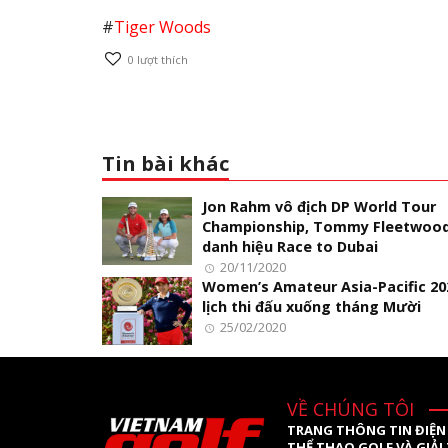
#
Tiger Woods
0
lượt thích
Tin bài khác
Jon Rahm vô địch DP World Tour
Championship, Tommy Fleetwood
danh hiệu Race to Dubai
20/11/2020
Women’s Amateur Asia-Pacific 20
lịch thi đấu xuống tháng Mười
25/02/2020
VỀ CHÚNG TÔI
TRANG THÔNG TIN ĐIỆN
THỂ THAO GOLF VÀ GIẢI 