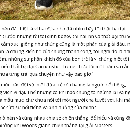
ên đặc biệt là vì hai đứa nhỏ đã nhìn thấy tôi thất bại tại
 trước, nhưng rồi tôi dính bogey tới hai lần và thất bại trướ
 cảm xúc, giống như chúng cũng là một phần của giải đấu, 
lần là chứng kiến bố của chúng thành công, tôi nghĩ đó là n
ôm, những sự phấn khích đó của bọn trẻ là vì chúng biết tôi
o nếu thất bại tại Carnoustie. Trong chưa tới một năm và cả
hưa từng trải qua chuyện như vậy bao giờ.”
mức nào đối với một đứa trẻ có cha mẹ là người nổi tiếng,
 viên vĩ đại. Thế nhưng có khi nào chúng ta ngừng lại và n
 mẫu mực, chứ chưa nói tới một người cha tuyệt vời, khi m
ước cửa sự nổi tiếng và ảnh hưởng của mình?
 ở bên và cùng nhau chia sẻ chiến thắng, để hiểu và cũng đ
hưởng khi Woods giành chiến thắng tại giải Masters.