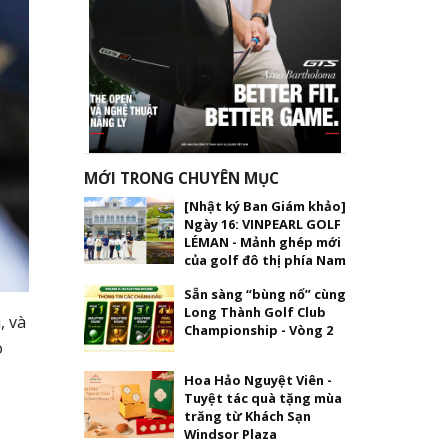
MỚI TRONG CHUYÊN MỤC
[Nhật ký Ban Giám khảo]
Ngày 16: VINPEARL GOLF
LÉMAN - Mảnh ghép mới
của golf đô thị phía Nam
Sẵn sàng “bùng nổ” cùng
Long Thành Golf Club
, và
Championship - Vòng 2
o
Hoa Hảo Nguyệt Viên -
Tuyệt tác quà tặng mùa
trăng từ Khách Sạn
Windsor Plaza