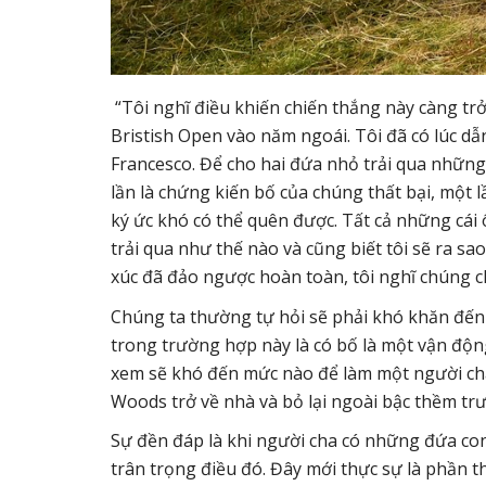
“Tôi nghĩ điều khiến chiến thắng này càng trở n
Bristish Open vào năm ngoái. Tôi đã có lúc dẫn
Francesco. Để cho hai đứa nhỏ trải qua những
lần là chứng kiến bố của chúng thất bại, một 
ký ức khó có thể quên được. Tất cả những cái 
trải qua như thế nào và cũng biết tôi sẽ ra sa
xúc đã đảo ngược hoàn toàn, tôi nghĩ chúng c
Chúng ta thường tự hỏi sẽ phải khó khăn đến 
trong trường hợp này là có bố là một vận động
xem sẽ khó đến mức nào để làm một người cha
Woods trở về nhà và bỏ lại ngoài bậc thềm tr
Sự đền đáp là khi người cha có những đứa con
trân trọng điều đó. Đây mới thực sự là phần t