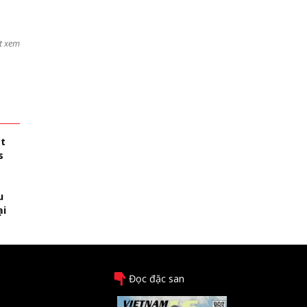
t xem
ệt
s
u
ại
Đọc đặc san