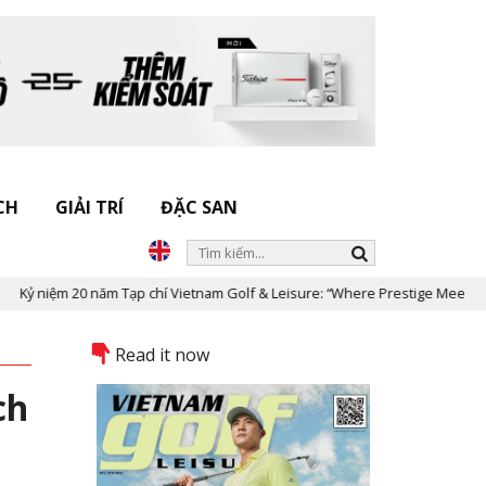
CH
GIẢI TRÍ
ĐẶC SAN
m Tạp chí Vietnam Golf & Leisure: “Where Prestige Meets Legacy”
Read it now
ch