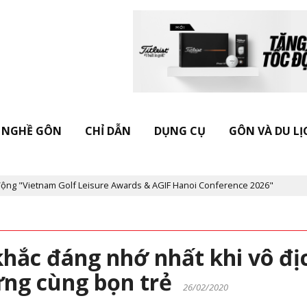
NGHỀ GÔN
CHỈ DẪN
DỤNG CỤ
GÔN VÀ DU LỊ
lf Leisure Awards & AGIF Hanoi Conference 2026"
Kỷ niệm 20 nă
hắc đáng nhớ nhất khi vô đị
ừng cùng bọn trẻ
26/02/2020