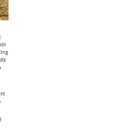
c
một
hững
 đã
m
ghĩ
à
ể