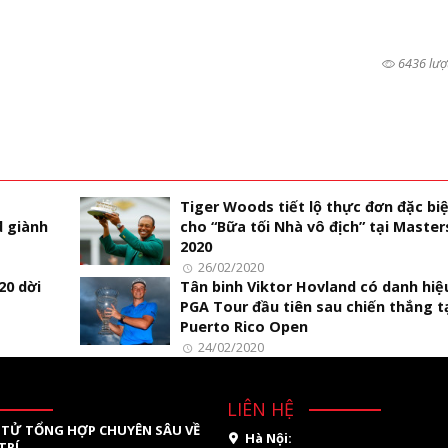
6436 lượ
Tiger Woods tiết lộ thực đơn đặc bi
 giành
cho “Bữa tối Nhà vô địch” tại Master
2020
26/02/2020
20 dời
Tân binh Viktor Hovland có danh hiệ
PGA Tour đầu tiên sau chiến thắng t
Puerto Rico Open
24/02/2020
LIÊN HỆ
 TỬ TỔNG HỢP CHUYÊN SÂU VỀ
Hà Nội:
TRÍ