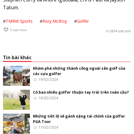
Tatum.
#
TMRW Sports
#
Rory McIlroy
#
Golfer
0
lượt thích
5874 lượt xem
Tin bài khác
Khám phá những thành công ngoài sân golf của
các cựu golfer
19/02/2024
Có bao nhiêu golfer thuận tay trái trên toàn cầu?
19/02/2024
Những tiết lộ về gánh nặng tài chính của golfer
PGA Tour
17/02/2024