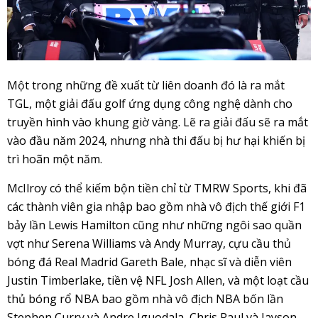
Một trong những đề xuất từ ​​liên doanh đó là ra mắt
TGL, một giải đấu golf ứng dụng công nghệ dành cho
truyền hình vào khung giờ vàng. Lẽ ra giải đấu sẽ ra mắt
vào đầu năm 2024, nhưng nhà thi đấu bị hư hại khiến bị
trì hoãn một năm.
McIlroy có thể kiếm bộn tiền chỉ từ TMRW Sports, khi đã
các thành viên gia nhập bao gồm nhà vô địch thế giới F1
bảy lần Lewis Hamilton cũng như những ngôi sao quần
vợt như Serena Williams và Andy Murray, cựu cầu thủ
bóng đá Real Madrid Gareth Bale, nhạc sĩ và diễn viên
Justin Timberlake, tiền vệ NFL Josh Allen, và một loạt cầu
thủ bóng rổ NBA bao gồm nhà vô địch NBA bốn lần
Stephen Curry và Andre Iguodala, Chris Paul và Jayson