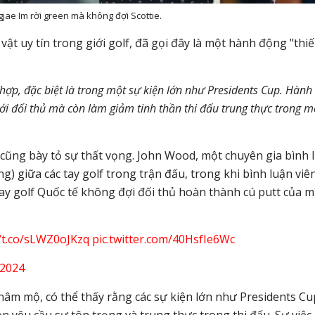
jae Im rời green mà không đợi Scottie.
ật uy tín trong giới golf, đã gọi đây là một hành động "thi
ợp, đặc biệt là trong một sự kiện lớn như Presidents Cup. Hành 
với đối thủ mà còn làm giảm tinh thần thi đấu trung thực trong m
 cũng bày tỏ sự thất vọng. John Wood, một chuyên gia bình 
) giữa các tay golf trong trận đấu, trong khi bình luận viê
tay golf Quốc tế không đợi đối thủ hoàn thành cú putt của m
//t.co/sLWZ0oJKzq
pic.twitter.com/40HsfIe6Wc
 2024
i hâm mộ, có thể thấy rằng các sự kiện lớn như Presidents Cu
n yêu cầu sự tôn trọng và trung thực trong thi đấu. Sự việc