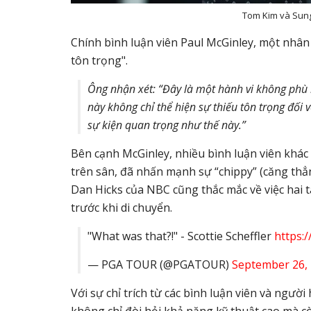
Tom Kim và Sung
Chính bình luận viên Paul McGinley, một nhân v
tôn trọng".
Ông nhận xét: “Đây là một hành vi không phù h
này không chỉ thể hiện sự thiếu tôn trọng đối 
sự kiện quan trọng như thế này.”
Bên cạnh McGinley, nhiều bình luận viên khác
trên sân, đã nhấn mạnh sự “chippy” (căng thẳng
Dan Hicks của NBC cũng thắc mắc về việc hai 
trước khi di chuyển.
"What was that?!" - Scottie Scheffler
https:
— PGA TOUR (@PGATOUR)
September 26,
Với sự chỉ trích từ các bình luận viên và ngườ
không chỉ đòi hỏi khả năng kỹ thuật cao mà cò