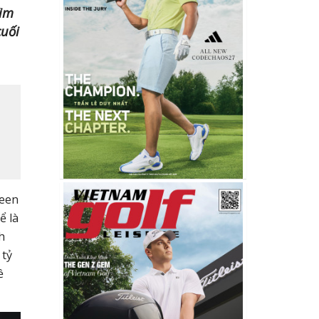
Kim
cuối
reen
ể là
h
 tỷ
ề