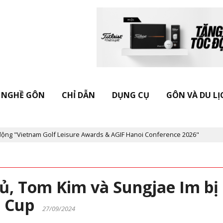
NGHỀ GÔN
CHỈ DẪN
DỤNG CỤ
GÔN VÀ DU LỊ
ietnam Golf Leisure Awards & AGIF Hanoi Conference 2026"
Kỷ n
hủ, Tom Kim và Sungjae Im bị
ts Cup
27/09/2024