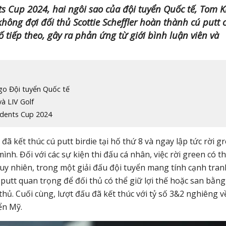
ts Cup 2024, hai ngôi sao của đội tuyển Quốc tế, Tom 
 không đợi đối thủ Scottie Scheffler hoàn thành cú putt 
ố tiếp theo, gây ra phản ứng từ giới bình luận viên và
go Đội tuyển Quốc tế
à LIV Golf
idents Cup 2024
ã kết thúc cú putt birdie tại hố thứ 8 và ngay lập tức rời g
nh. Đối với các sự kiện thi đấu cá nhân, việc rời green có th
uy nhiên, trong một giải đấu đội tuyển mang tính cạnh tran
 putt quan trọng để đối thủ có thể giữ lợi thế hoặc san bằng
thủ. Cuối cùng, lượt đấu đã kết thúc với tỷ số 3&2 nghiêng v
yển Mỹ.