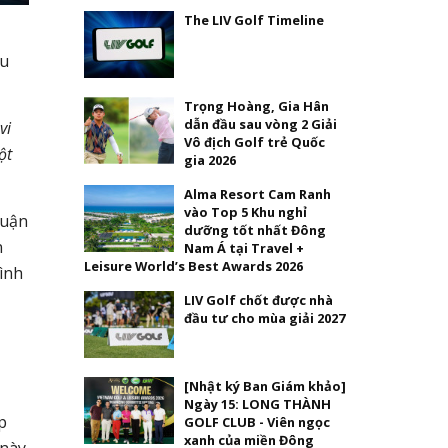
The LIV Golf Timeline
ếu
Trọng Hoàng, Gia Hân
dẫn đầu sau vòng 2 Giải
vi
Vô địch Golf trẻ Quốc
ột
gia 2026
Alma Resort Cam Ranh
vào Top 5 Khu nghỉ
luận
dưỡng tốt nhất Đông
n
Nam Á tại Travel +
Leisure World’s Best Awards 2026
ình
LIV Golf chốt được nhà
đầu tư cho mùa giải 2027
[Nhật ký Ban Giám khảo]
Ngày 15: LONG THÀNH
p
GOLF CLUB - Viên ngọc
xanh của miền Đông
 này