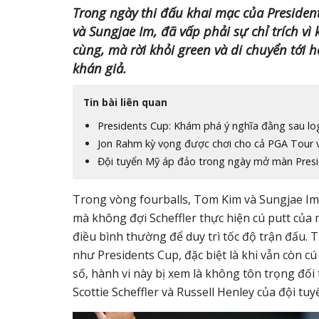
Trong ngày thi đấu khai mạc của Presiden
và Sungjae Im, đã vấp phải sự chỉ trích vì
cùng, mà rời khỏi green và di chuyển tới h
khán giả.
Tin bài liên quan
Presidents Cup: Khám phá ý nghĩa đằng sau lo
Jon Rahm kỳ vọng được chơi cho cả PGA Tour v
Đội tuyển Mỹ áp đảo trong ngày mở màn Pres
Trong vòng fourballs, Tom Kim và Sungjae Im đ
mà không đợi Scheffler thực hiện cú putt của mì
điều bình thường để duy trì tốc độ trận đấu.
T
như Presidents Cup, đặc biệt là khi vẫn còn cú
số, hành vi này bị xem là không tôn trọng đối 
Scottie Scheffler và Russell Henley của đội tu