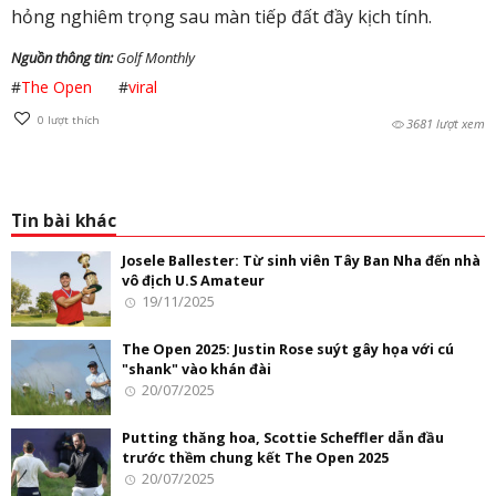
hỏng nghiêm trọng sau màn tiếp đất đầy kịch tính.
Nguồn thông tin:
Golf Monthly
#
The Open
#
viral
0
lượt thích
3681 lượt xem
Tin bài khác
Josele Ballester: Từ sinh viên Tây Ban Nha đến nhà
vô địch U.S Amateur
19/11/2025
The Open 2025: Justin Rose suýt gây họa với cú
"shank" vào khán đài
20/07/2025
Putting thăng hoa, Scottie Scheffler dẫn đầu
trước thềm chung kết The Open 2025
20/07/2025