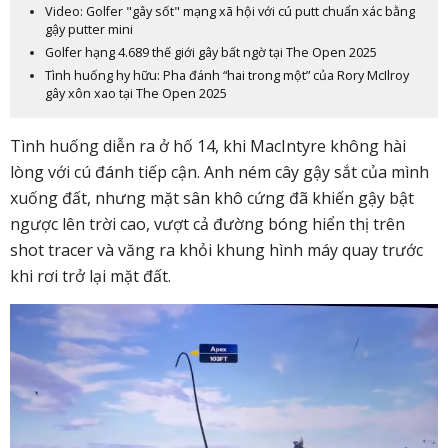
Video: Golfer "gây sốt" mạng xã hội với cú putt chuẩn xác bằng
gậy putter mini
Golfer hạng 4.689 thế giới gây bất ngờ tại The Open 2025
Tình huống hy hữu: Pha đánh “hai trong một” của Rory McIlroy
gây xôn xao tại The Open 2025
Tình huống diễn ra ở hố 14, khi MacIntyre không hài
lòng với cú đánh tiếp cận. Anh ném cây gậy sắt của mình
xuống đất, nhưng mặt sân khô cứng đã khiến gậy bật
ngược lên trời cao, vượt cả đường bóng hiển thị trên
shot tracer và văng ra khỏi khung hình máy quay trước
khi rơi trở lại mặt đất.