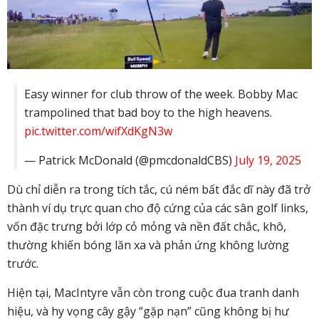
Easy winner for club throw of the week. Bobby Mac
trampolined that bad boy to the high heavens.
pic.twitter.com/wifXdKgN3w
— Patrick McDonald (@pmcdonaldCBS)
July 19, 2025
Dù chỉ diễn ra trong tích tắc, cú ném bất đắc dĩ này đã trở
thành ví dụ trực quan cho độ cứng của các sân golf links,
vốn đặc trưng bởi lớp cỏ mỏng và nền đất chắc, khô,
thường khiến bóng lăn xa và phản ứng không lường
trước.
Hiện tại, MacIntyre vẫn còn trong cuộc đua tranh danh
hiệu, và hy vọng cây gậy “gặp nạn” cũng không bị hư