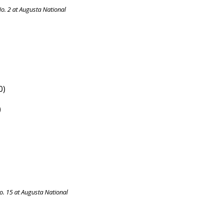
o. 2 at Augusta National
0)
)
o. 15 at Augusta National