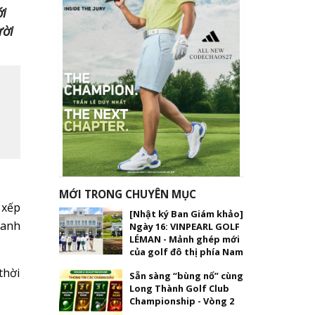
ới
ười
MỚI TRONG CHUYÊN MỤC
 xếp
[Nhật ký Ban Giám khảo]
danh
Ngày 16: VINPEARL GOLF
LÉMAN - Mảnh ghép mới
của golf đô thị phía Nam
thời
Sẵn sàng “bùng nổ” cùng
Long Thành Golf Club
Championship - Vòng 2