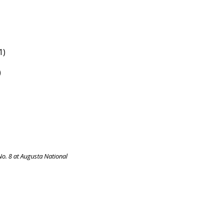
1)
)
No. 8 at Augusta National