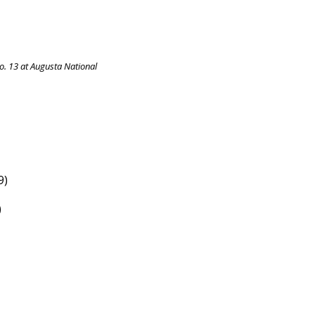
o. 13 at Augusta National
9)
)