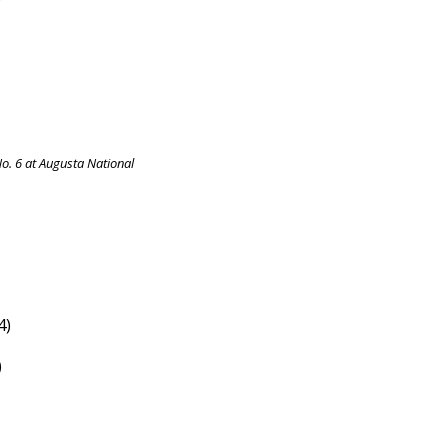
o. 6 at Augusta National
4)
)