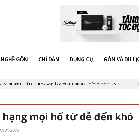
NGHỀ GÔN
CHỈ DẪN
DỤNG CỤ
GÔN VÀ DU LỊ
m Golf Leisure Awards & AGIF Hanoi Conference 2026"
Kỷ niệm 
p hạng mọi hố từ dễ đến khó
02/04/2023