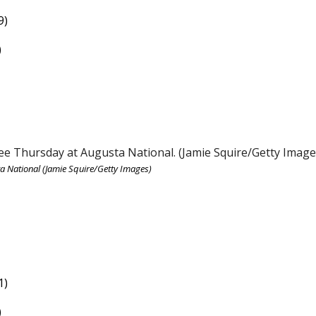
9)
)
ta National (Jamie Squire/Getty Images)
1)
)