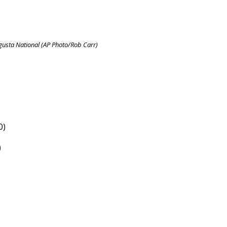
gusta National (AP Photo/Rob Carr)
0)
)