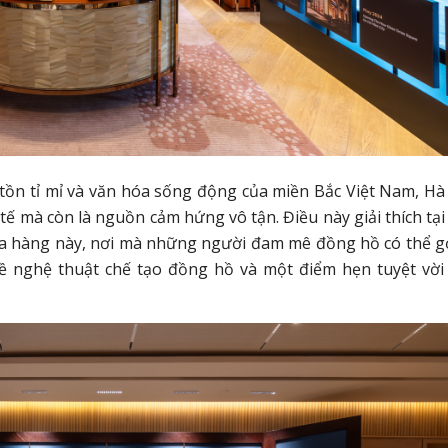
 tồn tỉ mỉ và văn hóa sống động của miền Bắc Việt Nam, Hà
 tế mà còn là nguồn cảm hứng vô tận. Điều này giải thích tại
ửa hàng này, nơi mà những người đam mê đồng hồ có thể gọ
ề nghệ thuật chế tạo đồng hồ và một điểm hẹn tuyệt vời