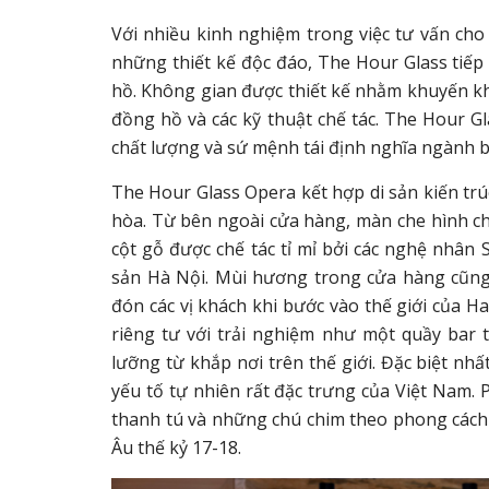
Với nhiều kinh nghiệm trong việc tư vấn c
những thiết kế độc đáo, The Hour Glass tiếp 
hồ. Không gian được thiết kế nhằm khuyến khí
đồng hồ và các kỹ thuật chế tác. The Hour G
chất lượng và sứ mệnh tái định nghĩa ngành b
The Hour Glass Opera kết hợp di sản kiến trú
hòa. Từ bên ngoài cửa hàng, màn che hình ch
cột gỗ được chế tác tỉ mỉ bởi các nghệ nhân 
sản Hà Nội. Mùi hương trong cửa hàng cũng l
đón các vị khách khi bước vào thế giới của 
riêng tư với trải nghiệm như một quầy bar 
lưỡng từ khắp nơi trên thế giới. Đặc biệt nhấ
yếu tố tự nhiên rất đặc trưng của Việt Nam. P
thanh tú và những chú chim theo phong cách 
Âu thế kỷ 17-18.