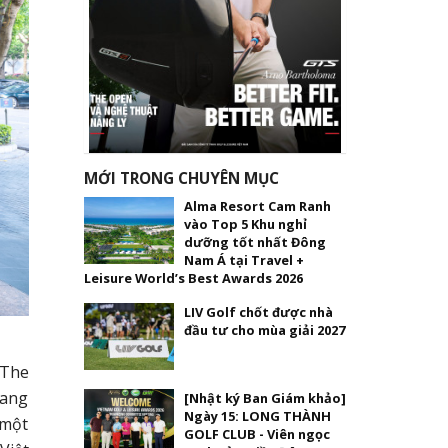
MỚI TRONG CHUYÊN MỤC
Alma Resort Cam Ranh
vào Top 5 Khu nghỉ
dưỡng tốt nhất Đông
Nam Á tại Travel +
Leisure World’s Best Awards 2026
LIV Golf chốt được nhà
đầu tư cho mùa giải 2027
 The
sang
[Nhật ký Ban Giám khảo]
Ngày 15: LONG THÀNH
 một
GOLF CLUB - Viên ngọc