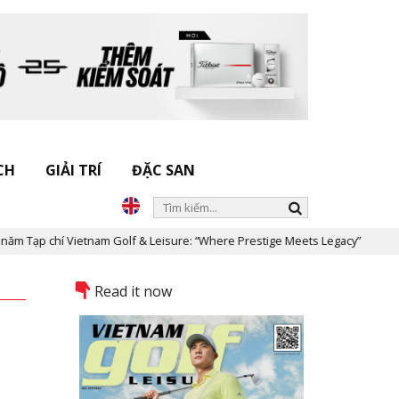
CH
GIẢI TRÍ
ĐẶC SAN
olf & Leisure: “Where Prestige Meets Legacy”
Dấu ấn Nicklaus De
Read it now