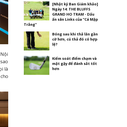
[Nhật ký Ban Giám khảo]
Ngày 14: THE BLUFFS
GRAND HO TRAM - Dấu
ấn sân Links của “Cá Mập
Trắng”
Bóng sau khi thả lăn gần
cờ hơn, cú thả đó có hợp
lệ?
 Nội
Kiểm soát điểm chạm và
 sao
mặt gậy để đánh sắt tốt
i là
hơn
 cho