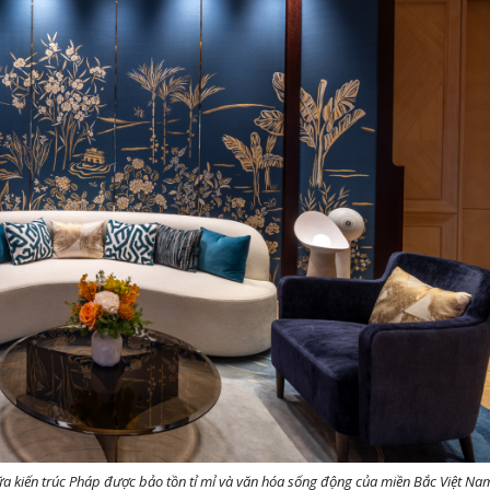
giữa kiến trúc Pháp được bảo tồn tỉ mỉ và văn hóa sống động của miền Bắc Việt Na