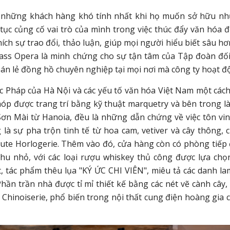
ho những khách hàng khó tính nhất khi họ muốn sở hữu n
tục củng cố vai trò của mình trong việc thúc đẩy văn hóa 
ch sự trao đổi, thảo luận, giúp mọi người hiểu biết sâu hơ
lass Opera là minh chứng cho sự tận tâm của Tập đoàn đối
án lẻ đồng hồ chuyên nghiệp tại mọi nơi mà công ty hoạt đ
c Pháp của Hà Nội và các yếu tố văn hóa Việt Nam một cách
óp được trang trí bằng kỹ thuật marquetry và bên trong là
Sơn Mài từ Hanoia, đều là những dẫn chứng về việc tôn vin
à sự pha trộn tinh tế từ hoa cam, vetiver và cây thông, 
Haute Horlogerie. Thêm vào đó, cửa hàng còn có phòng tiếp
thu nhỏ, với các loại rượu whiskey thủ công được lựa chọ
t, tác phẩm thêu lụa "KÝ ỨC CHI VIÊN", miêu tả các danh la
hần trần nhà được tỉ mỉ thiết kế bằng các nét vẽ cành cây,
Chinoiserie, phổ biến trong nội thất cung điện hoàng gia 