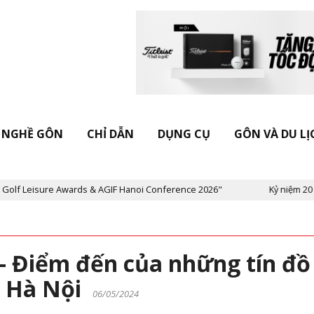
NGHỀ GÔN
CHỈ DẪN
DỤNG CỤ
GÔN VÀ DU LỊ
& AGIF Hanoi Conference 2026"
Kỷ niệm 20 năm Tạp chí Vietnam G
- Điểm đến của những tín đồ
m Hà Nội
06/05/2024