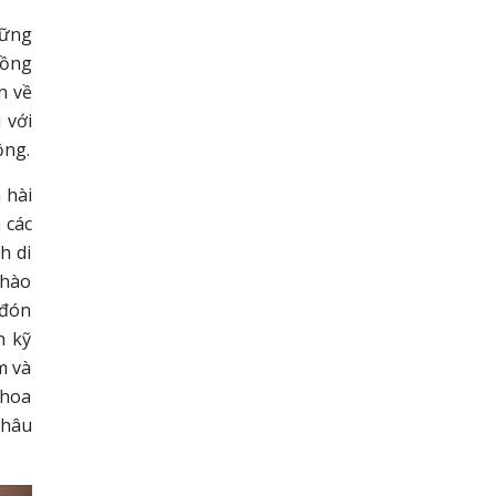
hững
đồng
n về
 với
ộng.
 hài
 các
h di
chào
 đón
n kỹ
m và
 hoa
châu