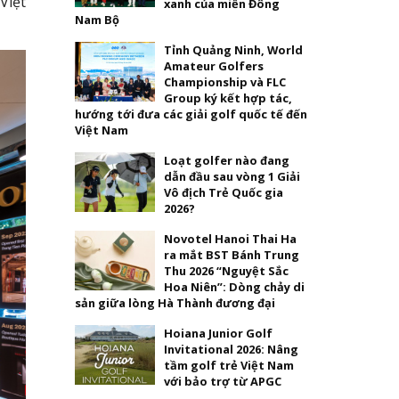
Việt
xanh của miền Đông
Nam Bộ
Tỉnh Quảng Ninh, World
Amateur Golfers
Championship và FLC
Group ký kết hợp tác,
hướng tới đưa các giải golf quốc tế đến
Việt Nam
Loạt golfer nào đang
dẫn đầu sau vòng 1 Giải
Vô địch Trẻ Quốc gia
2026?
Novotel Hanoi Thai Ha
ra mắt BST Bánh Trung
Thu 2026 “Nguyệt Sắc
Hoa Niên”: Dòng chảy di
sản giữa lòng Hà Thành đương đại
Hoiana Junior Golf
Invitational 2026: Nâng
tầm golf trẻ Việt Nam
với bảo trợ từ APGC