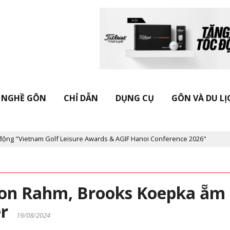
NGHỀ GÔN
CHỈ DẪN
DỤNG CỤ
GÔN VÀ DU LỊ
Golf Leisure Awards & AGIF Hanoi Conference 2026"
Kỷ niệm 20 
 Jon Rahm, Brooks Koepka ẵm
er
19/08/2024