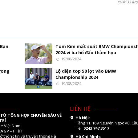
4133 lượ
 Ban
Tom Kim mất suất BMW Championsh
2024 vì ba hố đấu thảm họa
19/08/2024
trong
Lộ diện top 50 lọt vào BMW
Championship 2024
19/08/2024
LIÊN HỆ
 TỬ TỔNG HỢP CHUYÊN SÂU VỀ
Hà Nội:
TRÍ
Tầng 11. 169 Nguyễn Ngọc Vũ, Cầu
re Việt Nam
Tel:
0243 747 3517
07/GP –TTĐT
ở thông tin và truyền thông Hà
Hồ Chí Minh: