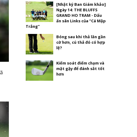
[Nhật ký Ban Giám khảo]
Ngày 14: THE BLUFFS
GRAND HO TRAM - Dấu
ấn sân Links của “Cá Mập
Trắng”
Bóng sau khi thả lăn gần
cờ hơn, cú thả đó có hợp
lệ?
Kiểm soát điểm chạm và
mặt gậy để đánh sắt tốt
đã
hơn