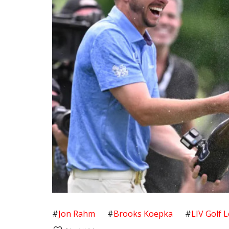
#
Jon Rahm
#
Brooks Koepka
#
LIV Golf 