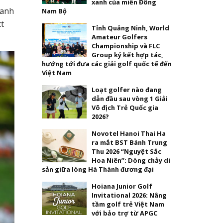
xanh của miền Đông
 anh
Nam Bộ
tt
Tỉnh Quảng Ninh, World
Amateur Golfers
Championship và FLC
Group ký kết hợp tác,
hướng tới đưa các giải golf quốc tế đến
Việt Nam
Loạt golfer nào đang
dẫn đầu sau vòng 1 Giải
Vô địch Trẻ Quốc gia
2026?
Novotel Hanoi Thai Ha
ra mắt BST Bánh Trung
Thu 2026 “Nguyệt Sắc
Hoa Niên”: Dòng chảy di
sản giữa lòng Hà Thành đương đại
Hoiana Junior Golf
Invitational 2026: Nâng
tầm golf trẻ Việt Nam
với bảo trợ từ APGC