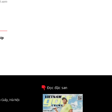
t xem
ip
Đọc đặc san
 Giấy, Hà Nội