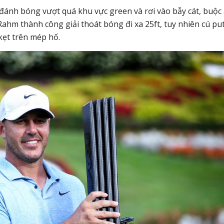
 đánh bóng vượt quá khu vực green và rơi vào bẫy cát, buộc
ahm thành công giải thoát bóng đi xa 25ft, tuy nhiên cú pu
 kẹt trên mép hố.