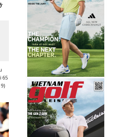
ở
u
i 65
19)