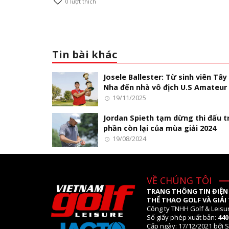
0
lượt thích
Tin bài khác
Josele Ballester: Từ sinh viên Tây
Nha đến nhà vô địch U.S Amateur
19/11/2025
Jordan Spieth tạm dừng thi đấu 
phần còn lại của mùa giải 2024
19/08/2024
VỀ CHÚNG TÔI
TRANG THÔNG TIN ĐIỆN
THỂ THAO GOLF VÀ GIẢI 
Công ty TNHH Golf & Leisu
Số giấy phép xuất bản:
44
Cấp ngày: 17/12/2021 bởi S