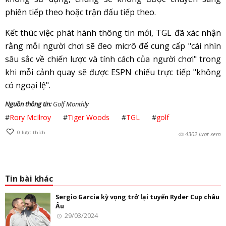
phiên tiếp theo hoặc trận đấu tiếp theo.
Kết thúc việc phát hành thông tin mới, TGL đã xác nhận
rằng mỗi người chơi sẽ đeo micrô để cung cấp "cái nhìn
sâu sắc về chiến lược và tính cách của người chơi" trong
khi mỗi cảnh quay sẽ được ESPN chiếu trực tiếp "không
có ngoại lệ".
Nguồn thông tin:
Golf Monthly
#
Rory McIlroy
#
Tiger Woods
#
TGL
#
golf
0
lượt thích
4302 lượt xem
Tin bài khác
Sergio Garcia kỳ vọng trở lại tuyển Ryder Cup châu
Âu
29/03/2024