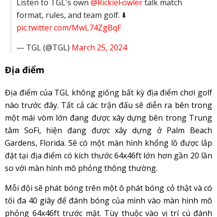
Listen to TGL's own
@RickieFowler
talk match
format, rules, and team golf. ⬇️
pic.twitter.com/MwL74ZgBqF
— TGL (@TGL)
March 25, 2024
Địa điểm
Địa điểm của TGL không giống bất kỳ địa điểm chơi golf
nào trước đây. Tất cả các trận đấu sẽ diễn ra bên trong
một mái vòm lớn đang được xây dựng bên trong Trung
tâm SoFi, hiện đang được xây dựng ở Palm Beach
Gardens, Florida. Sẽ có một màn hình khổng lồ được lắp
đặt tại địa điểm có kích thước 64x46ft lớn hơn gần 20 lần
so với màn hình mô phỏng thông thường.
Mỗi đội sẽ phát bóng trên một ô phát bóng cỏ thật và có
tối đa 40 giây để đánh bóng của mình vào màn hình mô
phỏng 64x46ft trước mặt. Tùy thuộc vào vị trí cú đánh