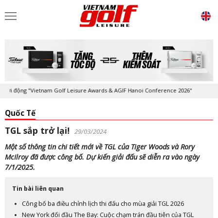
động "Vietnam Golf Leisure Awards & AGIF Hanoi Conference 2026"
Kỷ
Quốc Tế
TGL sắp trở lại!
29/03/2024
Một số thông tin chi tiết mới về TGL của Tiger Woods và Rory
McIlroy đã được công bố. Dự kiến ​​giải đấu sẽ diễn ra vào ngày
7/1/2025.
Tin bài liên quan
Công bố ba điều chỉnh lịch thi đấu cho mùa giải TGL 2026
New York đối đầu The Bay: Cuộc chạm trán đầu tiên của TGL