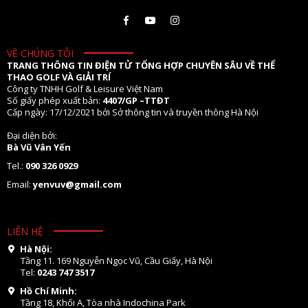
VỀ CHÚNG TÔI
TRANG THÔNG TIN ĐIỆN TỬ TỔNG HỢP CHUYÊN SÂU VỀ THỂ
THAO GOLF VÀ GIẢI TRÍ
Công ty TNHH Golf & Leisure Việt Nam
Số giấy phép xuất bản:
4407/GP –TTĐT
Cấp ngày: 17/12/2021 bởi Sở thông tin và truyền thông Hà Nội
Đại diện bởi:
Bà Vũ Vân Yến
Tel.:
090 326 0929
Email:
yenvuv@gmail.com
LIÊN HỆ
Hà Nội:
Tầng 11. 169 Nguyễn Ngọc Vũ, Cầu Giấy, Hà Nội
Tel:
0243 747 3517
Hồ Chí Minh:
Tầng 18, Khối A, Tòa nhà Indochina Park