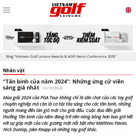
 "Vietnam Golf Leisure Awards & AGIF Hanoi Conference 2026"
Kỷ niệm
Nhân vật
“Tân binh của năm 2024”: Những ứng cử viên
sáng giá nhất
31/10/2024
Mùa giải 2024 của PGA Tour không chỉ là sân chơi của các tay golf
chuyên nghiệp mà còn là cơ hội tỏa sáng cho các tân binh, những
người mang đến làn gió mới cho giải đấu. Cuộc đua đến giải
thưởng Tân binh của năm đang trở nên nóng bỏng hơn bao giờ hết
với sự góp mặt của các gương mặt nổi bật như Matthieu Pavon,
Nick Dunlap, Jake Knapp và những tay golf khác.