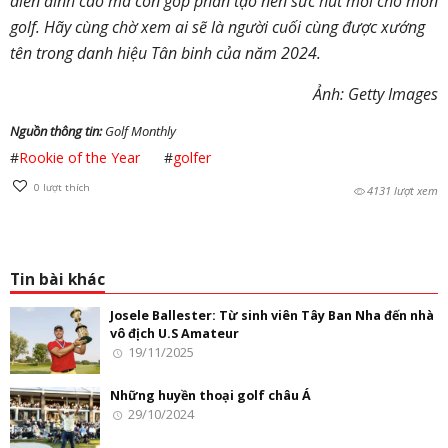
diễn đỉnh cao mà còn góp phần tạo nên sức hút mới cho môn
golf. Hãy cùng chờ xem ai sẽ là người cuối cùng được xướng
tên trong danh hiệu Tân binh của năm 2024.
Ảnh: Getty Images
Nguồn thông tin:
Golf Monthly
#
Rookie of the Year
#
golfer
0
lượt thích
4131 lượt xem
Tin bài khác
Josele Ballester: Từ sinh viên Tây Ban Nha đến nhà
vô địch U.S Amateur
19/11/2025
Những huyền thoại golf châu Á
29/10/2024