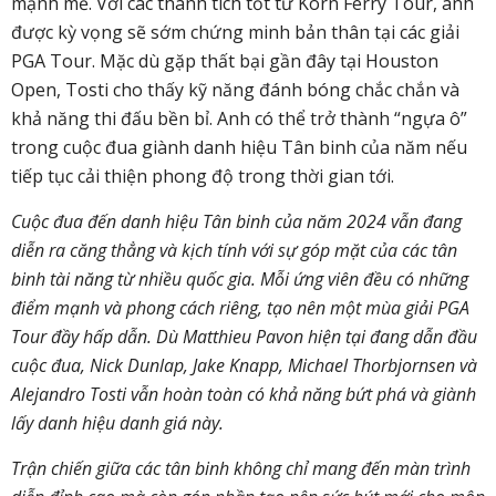
mạnh mẽ. Với các thành tích tốt từ Korn Ferry Tour, anh
được kỳ vọng sẽ sớm chứng minh bản thân tại các giải
PGA Tour. Mặc dù gặp thất bại gần đây tại Houston
Open, Tosti cho thấy kỹ năng đánh bóng chắc chắn và
khả năng thi đấu bền bỉ. Anh có thể trở thành “ngựa ô”
trong cuộc đua giành danh hiệu Tân binh của năm nếu
tiếp tục cải thiện phong độ trong thời gian tới.
Cuộc đua đến danh hiệu Tân binh của năm 2024 vẫn đang
diễn ra căng thẳng và kịch tính với sự góp mặt của các tân
binh tài năng từ nhiều quốc gia. Mỗi ứng viên đều có những
điểm mạnh và phong cách riêng, tạo nên một mùa giải PGA
Tour đầy hấp dẫn. Dù Matthieu Pavon hiện tại đang dẫn đầu
cuộc đua, Nick Dunlap, Jake Knapp, Michael Thorbjornsen và
Alejandro Tosti vẫn hoàn toàn có khả năng bứt phá và giành
lấy danh hiệu danh giá này.
Trận chiến giữa các tân binh không chỉ mang đến màn trình