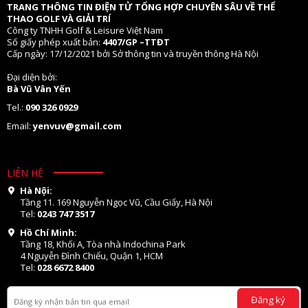
TRANG THÔNG TIN ĐIỆN TỬ TỔNG HỢP CHUYÊN SÂU VỀ THỂ
THAO GOLF VÀ GIẢI TRÍ
Công ty TNHH Golf & Leisure Việt Nam
Số giấy phép xuất bản:
4407/GP –TTĐT
Cấp ngày: 17/12/2021 bởi Sở thông tin và truyền thông Hà Nội
Đại diện bởi:
Bà Vũ Vân Yến
Tel.:
090 326 0929
Email:
yenvuv@gmail.com
LIÊN HỆ
Hà Nội:
Tầng 11. 169 Nguyễn Ngọc Vũ, Cầu Giấy, Hà Nội
Tel:
0243 747 3517
Hồ Chí Minh:
Tầng 18, Khối A, Tòa nhà Indochina Park
4 Nguyễn Đình Chiểu, Quận 1, HCM
Tel:
028 6672 8400
Đăng ký