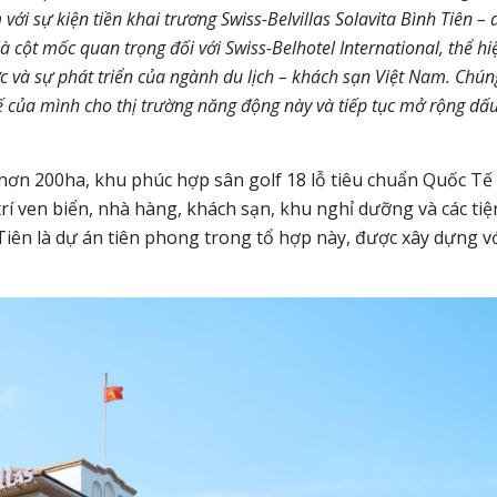
với sự kiện tiền khai trương Swiss-Belvillas Solavita Bình Tiên – 
là cột mốc quan trọng đối với Swiss-Belhotel International, thể hi
c và sự phát triển của ngành du lịch – khách sạn Việt Nam. Chún
của mình cho thị trường năng động này và tiếp tục mở rộng dấ
hơn 200ha, khu phúc hợp sân golf 18 lỗ tiêu chuẩn Quốc Tế
 trí ven biển, nhà hàng, khách sạn, khu nghỉ dưỡng và các tiệ
h Tiên là dự án tiên phong trong tổ hợp này, được xây dựng v