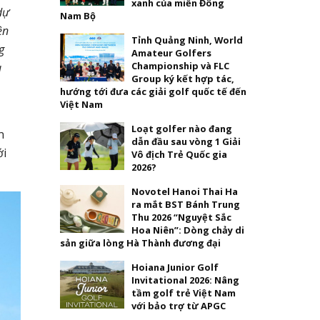
xanh của miền Đông
dự
Nam Bộ
ện
Tỉnh Quảng Ninh, World
g
Amateur Golfers
Championship và FLC
u
Group ký kết hợp tác,
hướng tới đưa các giải golf quốc tế đến
Việt Nam
Loạt golfer nào đang
n
dẫn đầu sau vòng 1 Giải
ới
Vô địch Trẻ Quốc gia
2026?
Novotel Hanoi Thai Ha
ra mắt BST Bánh Trung
Thu 2026 “Nguyệt Sắc
Hoa Niên”: Dòng chảy di
sản giữa lòng Hà Thành đương đại
Hoiana Junior Golf
Invitational 2026: Nâng
tầm golf trẻ Việt Nam
với bảo trợ từ APGC