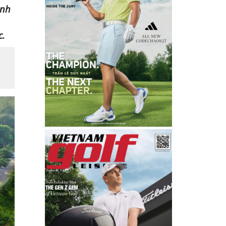
ánh
c.