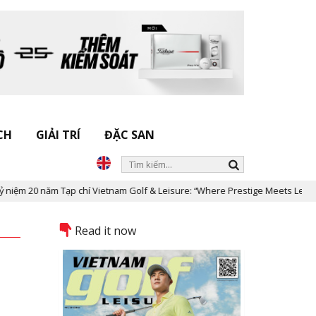
CH
GIẢI TRÍ
ĐẶC SAN
í Vietnam Golf & Leisure: “Where Prestige Meets Legacy”
Dấu ấn 
Read it now