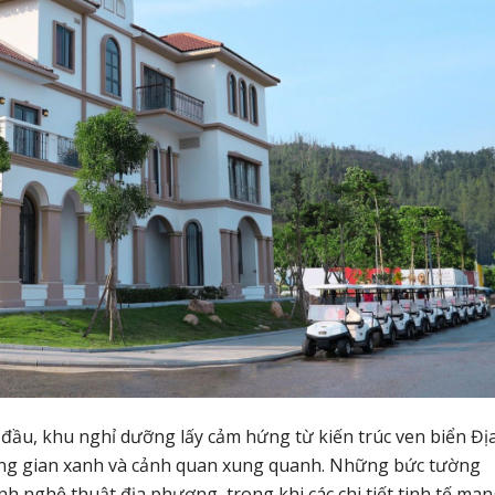
 đầu, khu nghỉ dưỡng lấy cảm hứng từ kiến trúc ven biển Đị
không gian xanh và cảnh quan xung quanh. Những bức tường
h nghệ thuật địa phương, trong khi các chi tiết tinh tế ma