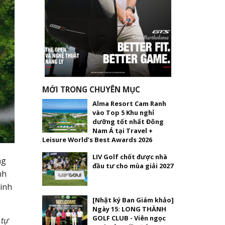
MỚI TRONG CHUYÊN MỤC
Alma Resort Cam Ranh
vào Top 5 Khu nghỉ
dưỡng tốt nhất Đông
Nam Á tại Travel +
Leisure World’s Best Awards 2026
LIV Golf chốt được nhà
ng
đầu tư cho mùa giải 2027
nh
Ninh
[Nhật ký Ban Giám khảo]
Ngày 15: LONG THÀNH
GOLF CLUB - Viên ngọc
 tự