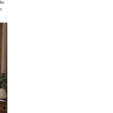
iãn
ặc