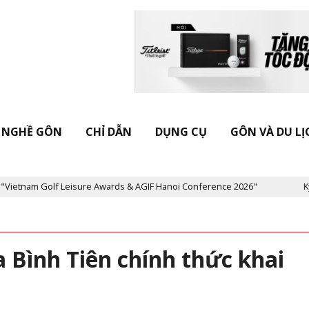
NGHỀ GÔN
CHỈ DẪN
DỤNG CỤ
GÔN VÀ DU LỊ
re Awards & AGIF Hanoi Conference 2026"
Kỷ niệm 20 năm Tạp ch
ta Bình Tiên chính thức khai