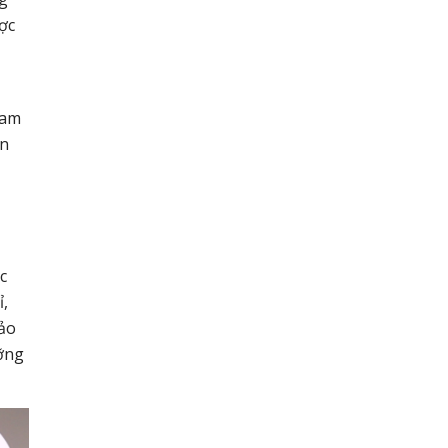
ợc
Cam
an
c
ỉ,
bảo
ưỡng