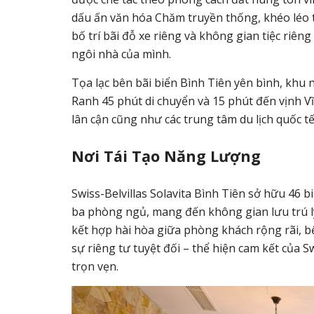
dấu ấn văn hóa Chăm truyền thống, khéo léo t
bố trí bãi đỗ xe riêng và không gian tiệc riê
ngôi nhà của mình.
Tọa lạc bên bãi biển Bình Tiên yên bình, khu n
Ranh 45 phút di chuyển và 15 phút đến vịnh 
lân cận cũng như các trung tâm du lịch quốc tế
Nơi Tái Tạo Năng Lượng
Swiss-Belvillas Solavita Bình Tiên sở hữu 46 bi
ba phòng ngủ, mang đến không gian lưu trú lý
kết hợp hài hòa giữa phòng khách rộng rãi, 
sự riêng tư tuyệt đối – thể hiện cam kết của S
trọn vẹn.