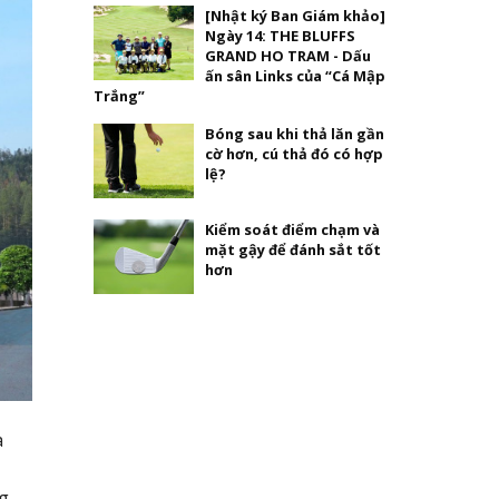
[Nhật ký Ban Giám khảo]
Ngày 14: THE BLUFFS
GRAND HO TRAM - Dấu
ấn sân Links của “Cá Mập
Trắng”
Bóng sau khi thả lăn gần
cờ hơn, cú thả đó có hợp
lệ?
Kiểm soát điểm chạm và
mặt gậy để đánh sắt tốt
hơn
a
ng