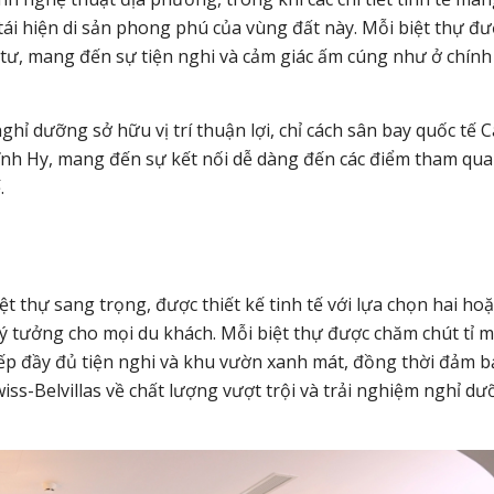
ái hiện di sản phong phú của vùng đất này. Mỗi biệt thự đư
ng tư, mang đến sự tiện nghi và cảm giác ấm cúng như ở chính
ghỉ dưỡng sở hữu vị trí thuận lợi, chỉ cách sân bay quốc tế 
Vĩnh Hy, mang đến sự kết nối dễ dàng đến các điểm tham qu
.
ệt thự sang trọng, được thiết kế tinh tế với lựa chọn hai hoặ
 tưởng cho mọi du khách. Mỗi biệt thự được chăm chút tỉ m
bếp đầy đủ tiện nghi và khu vườn xanh mát, đồng thời đảm 
wiss-Belvillas về chất lượng vượt trội và trải nghiệm nghỉ d