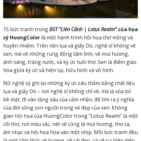
15 bức tranh
trong
BST “Liên Cảnh
| Lotus Realm
”
của họa
sỹ HuongColor
là một hành trình hội họa thơ mộng và
huyền nhiệm. Trên nền lụa và giấy Dó, nghệ sĩ không vẽ
sen, mà vẽ những rung động tâm linh, vẽ mùi hương,
ánh sáng, trăng nước, và ký ức tuổi thơ. Sen là điểm giao
hòa giữa ký ức và hiện tại, hữu hình và vô hình.
Nữ
nghệ sỹ
ghi lại những ký ức sâu thẳm bằng chất liệu
lụa và giấy Dó – nơi nghệ sĩ không chỉ vẽ, mà là xóa bỏ
bề mặt, đi vào tầng sâu của cảm nhận, để tìm ra ý nghĩa
của đời sống con người trong vẻ đẹp của sen. Không
gian hội họa của HuongColor trong “Lotus Realm” là một
cõi thơ, nơi màu sắc, nét vẽ cũng là mùi hương, thơ ca,
âm nhạc và hội họa hòa vào một nhịp.
Mỗi bức tranh
đều
là một tâm thức về hương, về cái đẹp, và về sự hiện diện