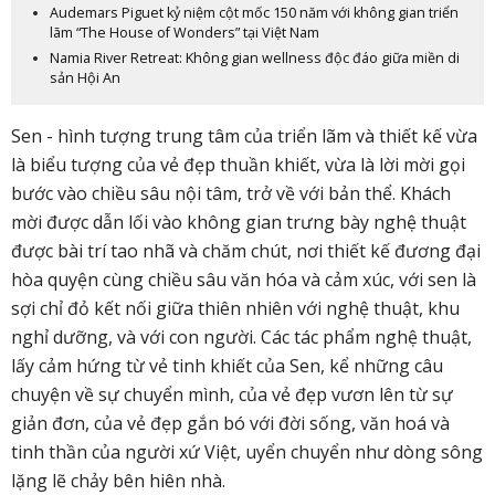
Audemars Piguet kỷ niệm cột mốc 150 năm với không gian triển
lãm “The House of Wonders” tại Việt Nam
Namia River Retreat: Không gian wellness độc đáo giữa miền di
sản Hội An
Sen
- hình tượng trung tâm của triển lãm và thiết kế vừa
là biểu tượng của vẻ đẹp thuần khiết, vừa là lời mời gọi
bước vào chiều sâu nội tâm, trở về với bản thể.
Khách
mời
được dẫn lối vào không gian trưng bày nghệ thuật
được
bài trí tao nhã và chăm chút
, nơi thiết kế đương đại
hòa quyện cùng chiều sâu văn hóa và cảm xúc
, với sen là
sợi chỉ đỏ kết nối giữa thiên nhiên với nghệ thuật, khu
nghỉ dưỡng, và với con người
. Các tác phẩm nghệ thuật,
lấy cảm hứng từ vẻ tinh khiết của Sen, kể những câu
chuyện về sự chuyển mình, của vẻ đẹp vươn lên từ sự
giản đơn, của
vẻ đẹp gắn bó với đời sống, văn hoá và
tinh thần của người xứ Việt,
uyển chuyển như dòng sông
lặng lẽ chảy bên hiên nhà.