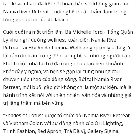
tạo khác nhau, đã kết nối hoàn hảo với không gian của
Namia River Retreat – nơi nghệ thuật thấm đẫm trong
từng giác quan của du khách.
Cuối
buổi ra mắt triển lãm,
Bà Michelle Ford
-
Tổng Quản
Lý khu nghỉ dưỡng wellness toàn diện Namia River
Retreat tại Hội An do Lumina Wellbeing quản lý
– đã gửi
lời
cảm ơn trân trọng đến
các nghệ sĩ, những người bạn
,
khách mời
, nhà tài trợ
đã cùng nhau tạo nên khoảnh
khắc đầy ý nghĩa
, và hẹn sẽ
gặp lại cùng
những câu
chuyện tiếp theo của dòng sông. Bởi
t
ại Namia River
Retreat, mỗi buổi gặp gỡ không chỉ là một sự kiện, mà là
hành trình kết nối với thiên nhiên, văn hóa và những giá
trị lặng thầm
mà bền vững.
“Shades of Lotus” được tổ chức bởi Namia River Retreat
và Vietnam Color, với sự đồng hành của Ori Lighting,
Trịnh Fashion, Red Apron, Trà Dã Vị, Gallery Sigma.