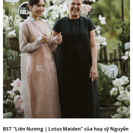
BST “Liên Nương
| Lotus Maiden
”
của hoạ sỹ Nguyễn