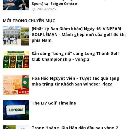
Sport) tại Saigon Centre
28/04/2025
MỚI TRONG CHUYÊN MỤC
[Nhật ký Ban Giám khảo] Ngày 16: VINPEARL
GOLF LÉMAN - Mảnh ghép mới của golf đô thị
phía Nam
Sẵn sàng “bùng nổ” cùng Long Thành Golf
Club Championship - Vòng 2
Hoa Hảo Nguyệt Viên - Tuyệt tác quà tặng
mùa trăng từ Khách Sạn Windsor Plaza
The LIV Golf Timeline
Trọng Hoàng, Gia Hân dẫn đầu sau vòng 2