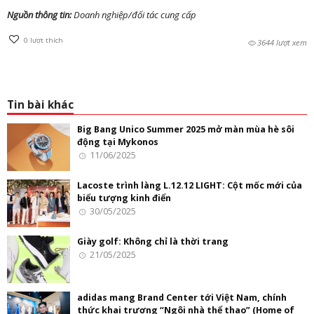
Nguồn thông tin:
Doanh nghiệp/đối tác cung cấp
0
lượt thích
3644 lượt xem
Tin bài khác
Big Bang Unico Summer 2025 mở màn mùa hè sôi
động tại Mykonos
11/06/2025
Lacoste trình làng L.12.12 LIGHT: Cột mốc mới của
biểu tượng kinh điển
30/05/2025
Giày golf: Không chỉ là thời trang
21/05/2025
adidas mang Brand Center tới Việt Nam, chính
thức khai trương “Ngôi nhà thể thao” (Home of