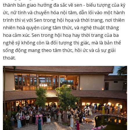
thành bản giao hưởng đa sắc về sen
-
biểu tượng của ký
ức, nữ tính và chuyển hóa nội tâm
, dẫn lối vào m
ột hành
trình
thi vị với Sen trong
hội họa và thời trang
, n
ơi thiên
nhiên hoà
quyện cùng
tâm thức, và
nghệ thuật
thăng
hoa
cảm xúc
.
Sen trong hội hoạ hay thời trang của ba
nghệ sỹ không còn là đối tượng thị giác, mà là bản thể
sống động mang theo tâm thức, hồi ức và cả sự giải
thoát.