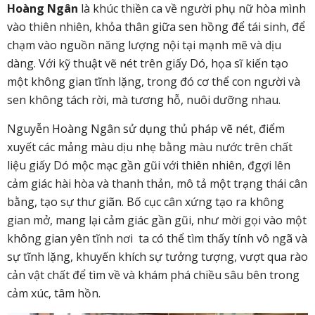
Hoàng Ngân
là khúc thiền ca về người phụ nữ hòa mình
vào thiên nhiên, khỏa thân giữa sen hồng để tái sinh, để
chạm vào nguồn năng lượng nội tại mạnh mẽ và dịu
dàng. Với kỹ thuật vẽ nét trên giấy Dó, họa sĩ kiến tạo
một không gian tĩnh lặng, trong đó cơ thể con người và
sen không tách rời, mà tương hỗ, nuôi dưỡng nhau.
Nguyễn Hoàng Ngân
sử dụng thủ pháp vẽ n
é
t, điểm
xuyết các mảng màu dịu nhẹ bằng màu nước trên chấ
t
li
ệu giấy D
ó
mộc mạc gần gũi với thiên nhiên, đgợi lên
cảm giác hài hòa và thanh thản, mô tả một trạng thá
i c
ân
bằng, tạo sự thư gi
ã
n. Bố cục cân xứng tạo ra không
gian mở, mang lạ
i c
ảm giác gần gũi, như mờ
i g
ọi vào một
không gian yên tĩnh nơi
ta có thể tìm thấy tính vô ngã và
sự tĩnh lặng, khuyến khí
ch
sự tưởng tượng, vượt qua rà
o
c
ản vật chất để tìm về và khám phá chiều sâu bên trong
cảm xúc, tâm hồn.