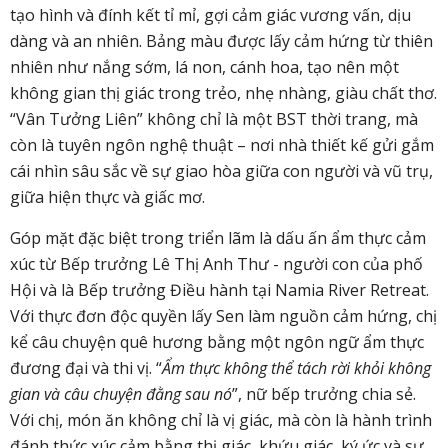
tạo
hình
và đính kết tỉ mỉ, gợi cảm giác vương
vấn,
dịu
dàng và an nhiên
. Bảng màu được lấy cảm hứng từ thiên
nhiên như nắng sớm, lá non, cánh hoa
,
tạo nên một
không gian thị giác trong trẻo, nhẹ nhàng
,
giàu chất thơ.
“Vân Tưởng Liên” không chỉ là một BST
thời trang, mà
còn là tuyên ngôn nghệ thuật – nơi nhà
thiết kế
gửi gắm
cái nhìn sâu sắc về sự giao hòa giữa con người và vũ trụ,
giữa hiện thực và giấc mơ.
Góp mặt đặc biệt trong triển lãm là dấu ấn ẩm thực cảm
xúc từ Bếp trưởng Lê Thị Anh Thư
-
người con của phố
Hội và là Bếp trưởng Điều hành tại Namia River Retreat.
Với thực đơn độc quyền lấy Sen
làm nguồn
cảm hứng
,
chị
kể câu chuyện quê hương bằng một ngôn ngữ ẩm thực
đương
đại và thi vị. “
Ẩm thực không thể tách rời khỏi không
gian và câu chuyện đằng sau nó
”
,
nữ
bếp trưởng
chia sẻ.
Với chị, món ăn không chỉ là vị giác, mà còn là hành trình
đánh thức xúc cảm bằng thị giác, khứu giác, ký ức và sự