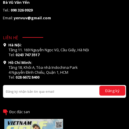
Bà Vũ Vân Yến
Tel.:
090 326 0929
Email:
yenvuv@gmail.com
LIÊN HỆ
Hà Nội:
Tầng 11. 169 Nguyễn Ngọc Vũ, Cầu Giấy, Hà Nội
Tel:
0243 747 3517
Hồ Chí Minh:
Tầng 18, Khối A, Tòa nhà Indochina Park
4 Nguyễn Đình Chiểu, Quận 1, HCM
Tel:
028 6672 8400
Đăng ký
Đọc đặc san