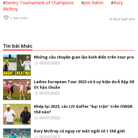
#
Sentry Tournament of Champions
#
Jon Rahm
#
Rory
McIlroy
0
lượt thích
4522 lượt xem
Tin bài khác
Những câu chuyện gian lận kinh điển trên tour pro
03/01/2023
Ladies European Tour 2023 có 6 sự kiện do Ả Rập Xê
Út hậu thuẫn
03/01/2023
Khép lại 2022, các LIV Golfer "bại trận" trên OWGR
thế nào?
03/01/2023
Rory McIlroy có nguy cơ mất ngôi số 1 thế giới
02/01/2023