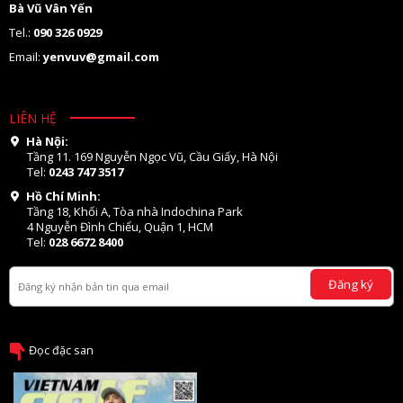
Bà Vũ Vân Yến
Tel.:
090 326 0929
Email:
yenvuv@gmail.com
LIÊN HỆ
Hà Nội:
Tầng 11. 169 Nguyễn Ngọc Vũ, Cầu Giấy, Hà Nội
Tel:
0243 747 3517
Hồ Chí Minh:
Tầng 18, Khối A, Tòa nhà Indochina Park
4 Nguyễn Đình Chiểu, Quận 1, HCM
Tel:
028 6672 8400
Đăng ký
Đọc đặc san