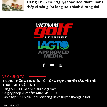
Trung Thu 2026 “Nguyệt Sắc Hoa Niên”: Dòng
chảy di sản giữa lòng Hà Thành đương đại
VỀ CHÚNG TÔI
TRANG THÔNG TIN ĐIỆN TỬ TỔNG HỢP CHUYÊN SÂU VỀ THỂ
THAO GOLF VÀ GIẢI TRÍ
Công ty TNHH Golf & Leisure Việt Nam
Số giấy phép xuất bản:
4407/GP –TTĐT
Cấp ngày: 17/12/2021 bởi Sở thông tin và truyền thông Hà Nội
Đại diện bởi: