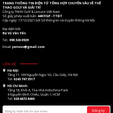
TRANG THÔNG TIN ĐIỆN TỬ TỔNG HỢP CHUYÊN SÂU VỀ THỂ
THAO GOLF VÀ GIẢI TRÍ
Công ty TNHH Golf & Leisure Việt Nam
Số giấy phép xuất bản:
4407/GP –TTĐT
Cấp ngày: 17/12/2021 bởi Sở thông tin và truyền thông Hà Nội
Đại diện bởi:
Bà Vũ Vân Yến
Tel.:
090 326 0929
Email:
yenvuv@gmail.com
LIÊN HỆ
Hà Nội:
Tầng 11. 169 Nguyễn Ngọc Vũ, Cầu Giấy, Hà Nội
Tel:
0243 747 3517
Hồ Chí Minh:
Tầng 18, Khối A, Tòa nhà Indochina Park
4 Nguyễn Đình Chiểu, Quận 1, HCM
Tel:
028 6672 8400
Đăng ký