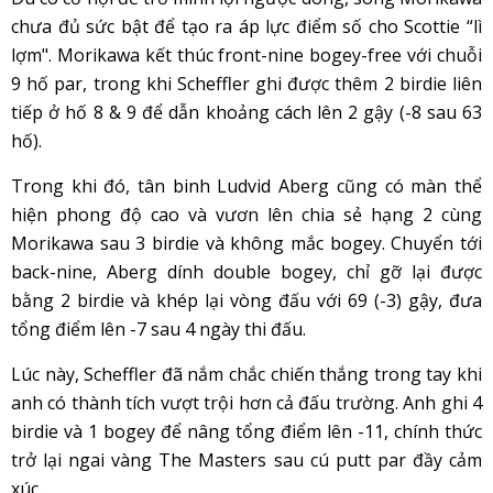
chưa đủ sức bật để tạo ra áp lực điểm số cho Scottie “lì
lợm". Morikawa kết thúc front-nine bogey-free với chuỗi
9 hố par, trong khi Scheffler ghi được thêm 2 birdie liên
tiếp ở hố 8 & 9 để dẫn khoảng cách lên 2 gậy (-8 sau 63
hố).
Trong khi đó, tân binh Ludvid Aberg cũng có màn thể
hiện phong độ cao và vươn lên chia sẻ hạng 2 cùng
Morikawa sau 3 birdie và không mắc bogey. Chuyển tới
back-nine, Aberg dính double bogey, chỉ gỡ lại được
bằng 2 birdie và khép lại vòng đấu với 69 (-3) gậy, đưa
tổng điểm lên -7 sau 4 ngày thi đấu.
Lúc này, Scheffler đã nắm chắc chiến thắng trong tay khi
anh có thành tích vượt trội hơn cả đấu trường. Anh ghi 4
birdie và 1 bogey để nâng tổng điểm lên -11, chính thức
trở lại ngai vàng The Masters sau cú putt par đầy cảm
xúc.