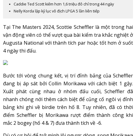
Caddie Ted Scott kiếm hơn 1,6 triệu đô chỉ trong 44 ngày
Nelly Korda lập kỷ lục vô địch LPGA 5 lần liên tiếp
Tại The Masters 2024, Scottie Scheffler là một trong hai
vận động viên có thể vượt qua bài kiểm tra khắc nghiệt ở
Augusta National với thành tích par hoặc tốt hơn ở suốt
4 ngày thi đấu.
Bước tới vòng chung kết, vị trí đỉnh bảng của Scheffler
đang bị áp sát bởi Collin Morikawa với cách biệt 1 gậy.
Xuất phát cùng nhau ở nhóm đấu cuối, Scheffler đã
nhanh chóng nới thêm cách biệt để củng cố ngôi vị đỉnh
bảng khi ghi về birdie trên hố 8. Tuy nhiên, đã có thời
điểm Scheffler bị Morikawa rượt điểm thành công khi
mắc 2 bogey (hố 4 & 7) đưa thành tích về -6.
Dù có cơ hội để trở mình lội ngược dòng, song Morikawa