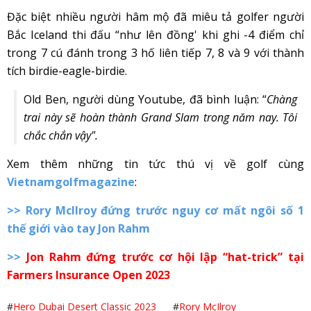
Đặc biệt nhiều người hâm mộ đã miêu tả golfer người
Bắc Iceland thi đấu “như lên đồng' khi ghi -4 điểm chỉ
trong 7 cú đánh trong 3 hố liên tiếp 7, 8 và 9 với thành
tích birdie-eagle-birdie.
Old Ben, người dùng Youtube, đã bình luận: “
Chàng
trai này sẽ hoàn thành Grand Slam trong năm nay. Tôi
chắc chắn vậy".
Xem thêm những tin tức thú vị về golf cùng
Vietnamgolfmagazine
:
>>
Rory McIlroy đứng trước nguy cơ mất ngôi số 1
thế giới vào tay Jon Rahm
>>
Jon Rahm đứng trước cơ hội lập “hat-trick” tại
Farmers Insurance Open 2023
#
Hero Dubai Desert Classic 2023
#
Rory McIlroy