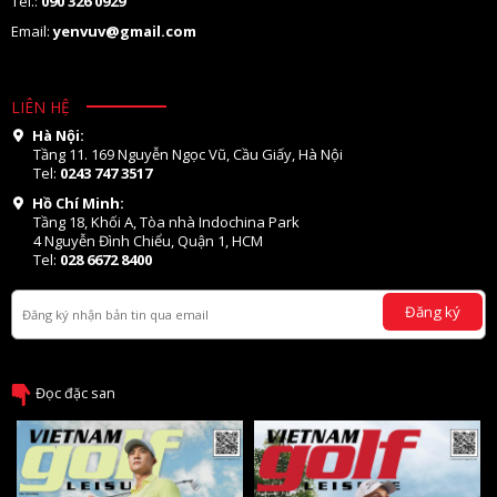
Tel.:
090 326 0929
Email:
yenvuv@gmail.com
LIÊN HỆ
Hà Nội:
Tầng 11. 169 Nguyễn Ngọc Vũ, Cầu Giấy, Hà Nội
Tel:
0243 747 3517
Hồ Chí Minh:
Tầng 18, Khối A, Tòa nhà Indochina Park
4 Nguyễn Đình Chiểu, Quận 1, HCM
Tel:
028 6672 8400
Đăng ký
Đọc đặc san