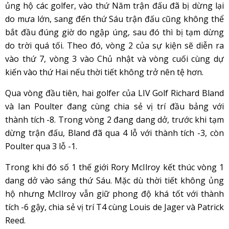
ủng hộ các golfer, vào thứ Năm trận đấu đã bị dừng lại
do mưa lớn, sang đến thứ Sáu trận đấu cũng không thể
bắt đầu đúng giờ do ngập úng, sau đó thì bị tạm dừng
do trời quá tối. Theo đó, vòng 2 của sự kiện sẽ diễn ra
vào thứ 7, vòng 3 vào Chủ nhật và vòng cuối cùng dự
kiến ​​​​vào thứ Hai nếu thời tiết không trở nên tệ hơn.
Qua vòng đầu tiên, hai golfer của LIV Golf Richard Bland
và Ian Poulter đang cùng chia sẻ vị trí đầu bảng với
thành tích -8. Trong vòng 2 đang dang dở, trước khi tạm
dừng trận đấu, Bland đã qua 4 lỗ với thành tích -3, còn
Poulter qua 3 lỗ -1.
Trong khi đó số 1 thế giới Rory McIlroy kết thúc vòng 1
dang dở vào sáng thứ Sáu. Mặc dù thời tiết không ủng
hộ nhưng McIlroy vẫn giữ phong độ khá tốt với thành
tích -6 gậy, chia sẻ vị trí T4 cùng Louis de Jager và Patrick
Reed.