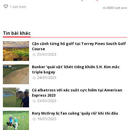
1
lượt thích
4989 lượt xem
Tin bài khác
Cận cảnh từng hố golf tại Torrey Pines South Golf
Course
25/01/2023
Bunker ‘quái vật' khét tiếng khiến S.H. Kim mắc
triple bogey
24/01/2023
Cú albatross với xác suất cực hiếm tại American
Express 2023
23/01/2023
Rory McIlroy bị fan cuồng ‘quấy rối’ khi thi đấu
16/01/2023