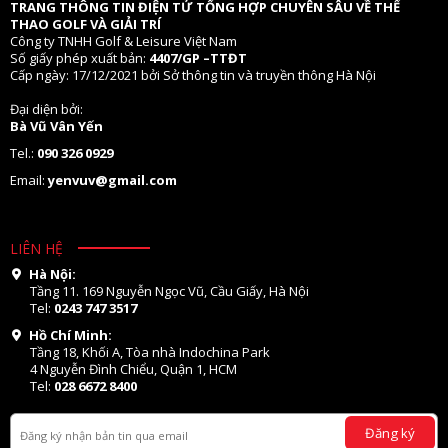
TRANG THÔNG TIN ĐIỆN TỬ TỔNG HỢP CHUYÊN SÂU VỀ THỂ
THAO GOLF VÀ GIẢI TRÍ
Công ty TNHH Golf & Leisure Việt Nam
Số giấy phép xuất bản:
4407/GP –TTĐT
Cấp ngày: 17/12/2021 bởi Sở thông tin và truyền thông Hà Nội
Đại diện bởi:
Bà Vũ Vân Yến
Tel.:
090 326 0929
Email:
yenvuv@gmail.com
LIÊN HỆ
Hà Nội:
Tầng 11. 169 Nguyễn Ngọc Vũ, Cầu Giấy, Hà Nội
Tel:
0243 747 3517
Hồ Chí Minh:
Tầng 18, Khối A, Tòa nhà Indochina Park
4 Nguyễn Đình Chiểu, Quận 1, HCM
Tel:
028 6672 8400
Đăng ký