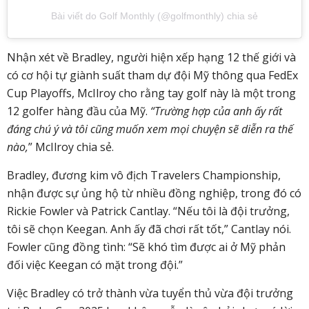
Bài viết do Golf Monthly (@golfmonthly) chia sẻ
Nhận xét về Bradley, người hiện xếp hạng 12 thế giới và
có cơ hội tự giành suất tham dự đội Mỹ thông qua FedEx
Cup Playoffs, McIlroy cho rằng tay golf này là một trong
12 golfer hàng đầu của Mỹ.
“Trường hợp của anh ấy rất
đáng chú ý và tôi cũng muốn xem mọi chuyện sẽ diễn ra thế
nào,
” McIlroy chia sẻ.
Bradley, đương kim vô địch Travelers Championship,
nhận được sự ủng hộ từ nhiều đồng nghiệp, trong đó có
Rickie Fowler và Patrick Cantlay. “Nếu tôi là đội trưởng,
tôi sẽ chọn Keegan. Anh ấy đã chơi rất tốt,” Cantlay nói.
Fowler cũng đồng tình: “Sẽ khó tìm được ai ở Mỹ phản
đối việc Keegan có mặt trong đội.”
Việc Bradley có trở thành vừa tuyển thủ vừa đội trưởng