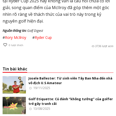
tại Ryder Cup 2025 hay không vẫn là câu hỏi chưa có lời
giải, song quan điểm của McIlroy đã góp thêm một góc
nhìn rõ ràng về thách thức của vai trò này trong kỷ
nguyên golf hiện đại.
Nguồn thông tin:
Golf Digest
#
Rory McIlroy
#
Ryder Cup
0
lượt thích
3736 lượt xem
Tin bài khác
Josele Ballester: Từ sinh viên Tây Ban Nha đến nhà
vô địch U.S Amateur
19/11/2025
Golf Etiquette: Cú đánh “không tưởng” của golfer
trẻ gây tranh cãi
13/08/2025