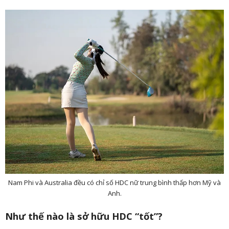
Nam Phi và Australia đều có chỉ số HDC nữ trung bình thấp hơn Mỹ và
Anh.
Như thế nào là sở hữu HDC “tốt”?