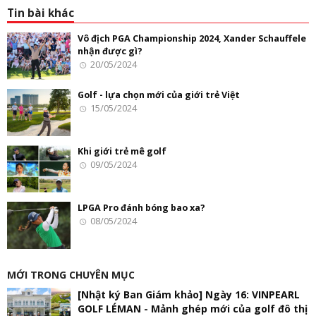
Tin bài khác
Vô địch PGA Championship 2024, Xander Schauffele
nhận được gì?
20/05/2024
Golf - lựa chọn mới của giới trẻ Việt
15/05/2024
Khi giới trẻ mê golf
09/05/2024
LPGA Pro đánh bóng bao xa?
08/05/2024
MỚI TRONG CHUYÊN MỤC
[Nhật ký Ban Giám khảo] Ngày 16: VINPEARL
GOLF LÉMAN - Mảnh ghép mới của golf đô thị