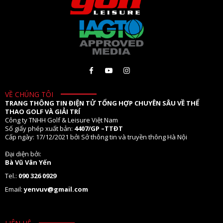
VỀ CHÚNG TÔI
TRANG THÔNG TIN ĐIỆN TỬ TỔNG HỢP CHUYÊN SÂU VỀ THỂ
THAO GOLF VÀ GIẢI TRÍ
Công ty TNHH Golf & Leisure Việt Nam
Số giấy phép xuất bản:
4407/GP –TTĐT
Cấp ngày: 17/12/2021 bởi Sở thông tin và truyền thông Hà Nội
Đại diện bởi:
Bà Vũ Vân Yến
Tel.:
090 326 0929
Email:
yenvuv@gmail.com