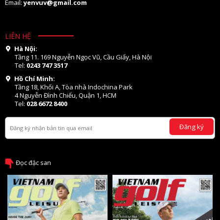
Email:
yenvuv@gmail.com
LIÊN HỆ
Hà Nội:
Tầng 11. 169 Nguyễn Ngọc Vũ, Cầu Giấy, Hà Nội
Tel:
0243 747 3517
Hồ Chí Minh:
Tầng 18, Khối A, Tòa nhà Indochina Park
4 Nguyễn Đình Chiểu, Quận 1, HCM
Tel:
028 6672 8400
Đăng ký
Đọc đặc san