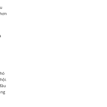
ầu
 hơn
à
khó
hội.
 đầu
ũng