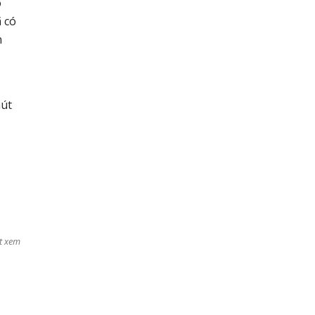
o
 có
n
hút
t xem