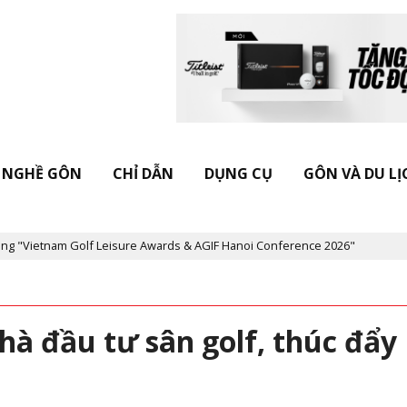
NGHỀ GÔN
CHỈ DẪN
DỤNG CỤ
GÔN VÀ DU LỊ
Golf Leisure Awards & AGIF Hanoi Conference 2026"
Kỷ niệm 20 
à đầu tư sân golf, thúc đẩy