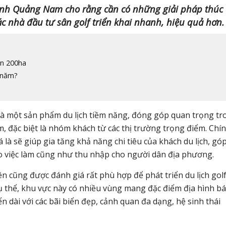
nh Quảng Nam cho rằng cần có những giải pháp thúc
ác nhà đầu tư sân golf triển khai nhanh, hiệu quả hơn.
ần 200ha
h năm?
á là một sản phẩm du lịch tiềm năng, đóng góp quan trọng tr
m, đặc biệt là nhóm khách từ các thị trường trọng điểm. Chín
á là sẽ giúp gia tăng khả năng chi tiêu của khách du lịch, gó
o việc làm cũng như thu nhập cho người dân địa phương.
ng được đánh giá rất phù hợp để phát triển du lịch golf
 cụ thể, khu vực này có nhiều vùng mang đặc điểm địa hình ba
̉n dài với các bãi biển đẹp, cảnh quan đa dạng, hệ sinh thái