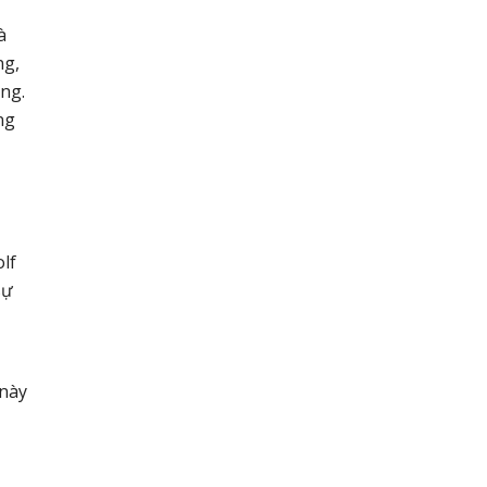
à
ng,
ng.
ng
lf
sự
 này