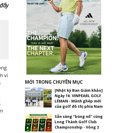
 đẩy
ong
h vì
MỚI TRONG CHUYÊN MỤC
p
[Nhật ký Ban Giám khảo]
Ngày 16: VINPEARL GOLF
LÉMAN - Mảnh ghép mới
.
của golf đô thị phía Nam
́n
Sẵn sàng “bùng nổ” cùng
Long Thành Golf Club
Championship - Vòng 2