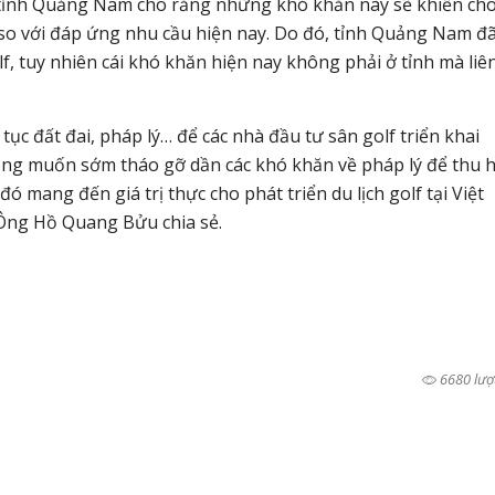
 tỉnh Quảng Nam cho rằng những khó khăn này sẽ khiến ch
so với đáp ứng nhu cầu hiện nay. Do đó, tỉnh Quảng Nam đã
lf, tuy nhiên cái khó khăn hiện nay không phải ở tỉnh mà liê
tục đất đai, pháp lý… để các nhà đầu tư sân golf triển khai
ng muốn sớm tháo gỡ dần các khó khăn về pháp lý để thu 
 mang đến giá trị thực cho phát triển du lịch golf tại Việt
Ông Hồ Quang Bửu chia sẻ.
6680 lượ