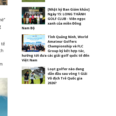
[Nhật ký Ban Giám khảo]
Ngày 15: LONG THÀNH
GOLF CLUB - Viên ngọc
hè”
xanh của miền Đông
g
Nam Bộ
Tỉnh Quảng Ninh, World
Amateur Golfers
 tế
Championship và FLC
ch
Group ký kết hợp tác,
hướng tới đưa các giải golf quốc tế đến
Việt Nam
ệm
Loạt golfer nào đang
dẫn đầu sau vòng 1 Giải
Vô địch Trẻ Quốc gia
2026?