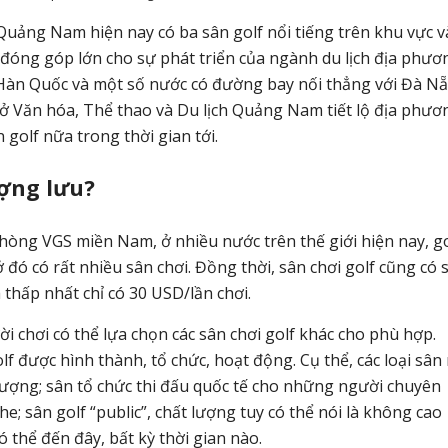
ảng Nam hiện nay có ba sân golf nổi tiếng trên khu vực v
y đóng góp lớn cho sự phát triển của ngành du lịch địa phươ
h Hàn Quốc và một số nước có đường bay nối thẳng với Đà Nẵ
 Sở Văn hóa, Thể thao và Du lịch Quảng Nam tiết lộ địa phươ
golf nữa trong thời gian tới.
ượng lưu?
ng VGS miền Nam, ở nhiều nước trên thế giới hiện nay, go
ở đó có rất nhiều sân chơi. Đồng thời, sân chơi golf cũng có 
thấp nhất chỉ có 30 USD/lần chơi.
i chơi có thể lựa chọn các sân chơi golf khác cho phù hợp.
f được hình thành, tổ chức, hoạt động. Cụ thể, các loại sân
ố lượng; sân tổ chức thi đấu quốc tế cho những người chuyên
e; sân golf “public”, chất lượng tuy có thể nói là không cao
ó thể đến đây, bất kỳ thời gian nào.