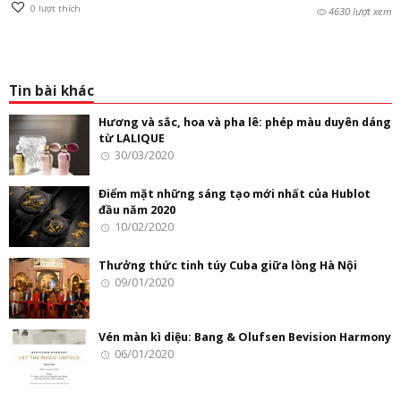
0
lượt thích
4630 lượt xem
Tin bài khác
Hương và sắc, hoa và pha lê: phép màu duyên dáng
từ LALIQUE
30/03/2020
Điểm mặt những sáng tạo mới nhất của Hublot
đầu năm 2020
10/02/2020
Thưởng thức tinh túy Cuba giữa lòng Hà Nội
09/01/2020
Vén màn kì diệu: Bang & Olufsen Bevision Harmony
06/01/2020