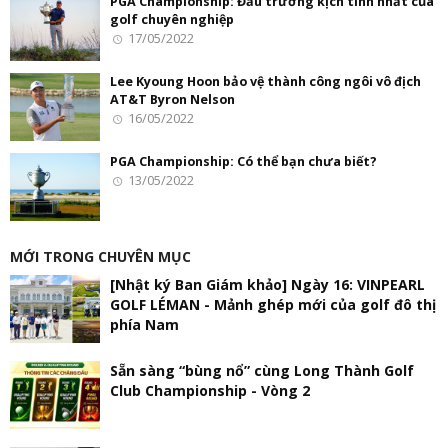
PGA Championship: Đấu trường kịch tính nhất của
golf chuyên nghiệp
17/05/2022
Lee Kyoung Hoon bảo vệ thành công ngôi vô địch
AT&T Byron Nelson
16/05/2022
PGA Championship: Có thể bạn chưa biết?
13/05/2022
MỚI TRONG CHUYÊN MỤC
[Nhật ký Ban Giám khảo] Ngày 16: VINPEARL
GOLF LÉMAN - Mảnh ghép mới của golf đô thị
phía Nam
Sẵn sàng “bùng nổ” cùng Long Thành Golf
Club Championship - Vòng 2