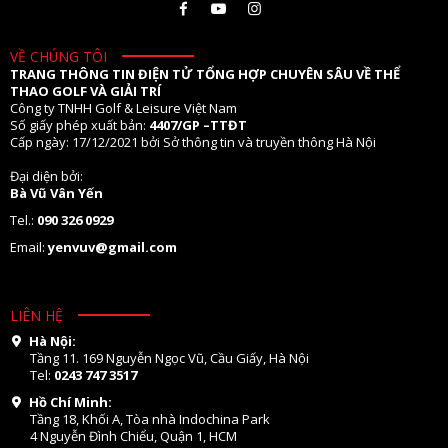
VỀ CHÚNG TÔI
TRANG THÔNG TIN ĐIỆN TỬ TỔNG HỢP CHUYÊN SÂU VỀ THỂ
THAO GOLF VÀ GIẢI TRÍ
Công ty TNHH Golf & Leisure Việt Nam
Số giấy phép xuất bản:
4407/GP –TTĐT
Cấp ngày: 17/12/2021 bởi Sở thông tin và truyền thông Hà Nội
Đại diện bởi:
Bà Vũ Vân Yến
Tel.:
090 326 0929
Email:
yenvuv@gmail.com
LIÊN HỆ
Hà Nội:
Tầng 11. 169 Nguyễn Ngọc Vũ, Cầu Giấy, Hà Nội
Tel:
0243 747 3517
Hồ Chí Minh:
Tầng 18, Khối A, Tòa nhà Indochina Park
4 Nguyễn Đình Chiểu, Quận 1, HCM