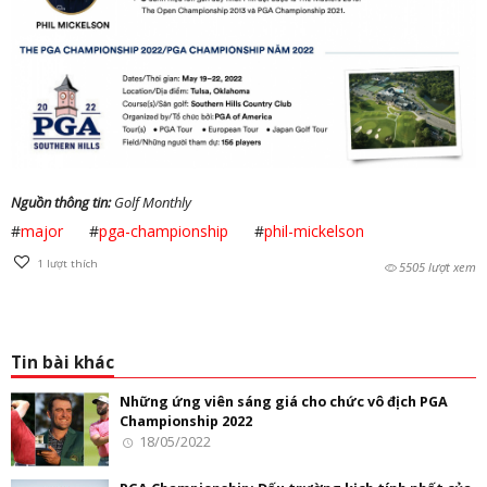
Nguồn thông tin:
Golf Monthly
#
major
#
pga-championship
#
phil-mickelson
1
lượt thích
5505 lượt xem
Tin bài khác
Những ứng viên sáng giá cho chức vô địch PGA
Championship 2022
18/05/2022